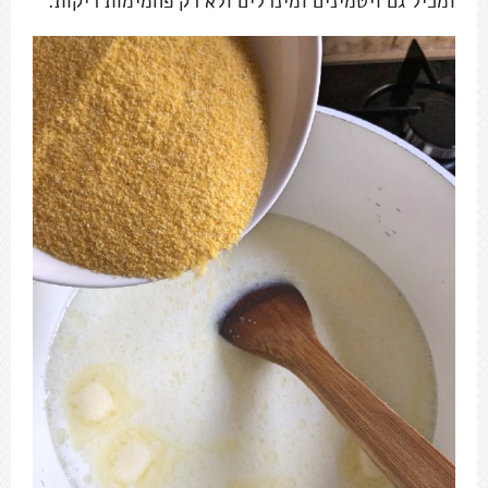
ומכיל גם ויטמינים ומינרלים ולא רק פחמימות ריקות.