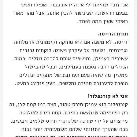
אני זוכר שהייתה לי איזה יראת כבוד ואפילו חשש
בפעם הראשונה שניגשתי להכין אותה, אבל מהר מאוד
ראיתי שאין ממה לפחד.
תורת הדייסה
דייסה, לא משנה אם היא מתוקה וקינמונית או מלוחה
וגבינתית, נשענת על עיקרון פשוט: לוקחים גרגרים
עשירים בעמילן, וחושפים אותם להרבה נוזלים. כמות
הנוזלים הרבה נספגת בעמילנים, וככל שהבישול
ממשיך מה שהיה פעם תערובת של מוצקים ונוזלים
הופכת לתערובת סמיכה ומלטפת, מעין פודינג כמעט.
אני לא קורנפלור!
קורנפלור הוא עמילן תירס טהור, קצת כמו קמח לבן, זה
רק הפחמימה שנמצאת בתירס. קמח תירס לפולנטה
מייצרים על ידי טחינה של גרגרי תירס שלמים ויבשים,
ככה שהערך התזונתי שלהם משמעותית יותר גבוה