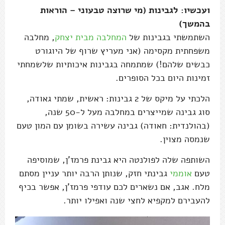
ועכשיו: לגבינות (מי שרוצה טבעוני – הוראות
בהמשך)
השתמשתי בגבינות של
המחלבה מבית יצחק
, מחלבה
משפחתית מקסימה (אני מעריץ שרוף של היוגורט
כבשים שלהם!) שמתמחה בגבינות איכותיות שלשמחתי
זמינות היום בכל הסופרים.
הלכתי על מיקס של 2 גבינות: ראשית, שמתי גאודה,
סוג גבינה שמייצרים במחלבה מעל ל-50 שנה,
(בהולנדית: חאודה) גבינה עשירה בשומן עם המון טעם
שנמסה מצוין.
השותפה שלה לפולנטה היא גבינת פרמז'ן, שמוסיפה
טעם
אוממי
גבינתי חזק, שנותן הרבה יותר עניין מסתם
מלח. אגב, אם נשארים לכם עודפי פרמז'ן, אפשר בכיף
להעבירם למקפיא לחצי שנה ואפילו יותר.