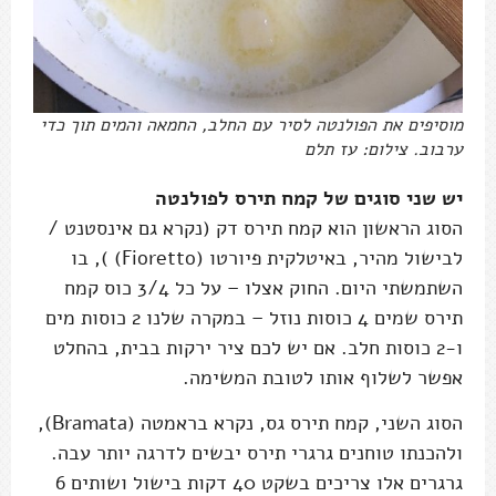
מוסיפים את הפולנטה לסיר עם החלב, החמאה והמים תוך כדי
ערבוב. צילום: עז תלם
יש שני סוגים של קמח תירס לפולנטה
הסוג הראשון הוא קמח תירס דק (נקרא גם אינסטנט /
לבישול מהיר, באיטלקית פיורטו (Fioretto) ), בו
השתמשתי היום. החוק אצלו – על כל 3/4 כוס קמח
תירס שמים 4 כוסות נוזל – במקרה שלנו 2 כוסות מים
ו-2 כוסות חלב. אם יש לכם ציר ירקות בבית, בהחלט
אפשר לשלוף אותו לטובת המשימה.
הסוג השני, קמח תירס גס, נקרא בראמטה (Bramata),
ולהכנתו טוחנים גרגרי תירס יבשים לדרגה יותר עבה.
גרגרים אלו צריכים בשקט 40 דקות בישול ושותים 6