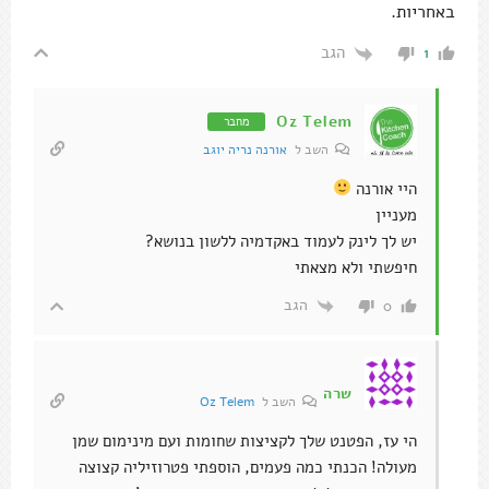
באחריות.
הגב
1
Oz Telem
מחבר
השב ל
אורנה נריה יוגב
היי אורנה
מעניין
יש לך לינק לעמוד באקדמיה ללשון בנושא?
חיפשתי ולא מצאתי
הגב
0
שרה
השב ל
Oz Telem
הי עז, הפטנט שלך לקציצות שחומות ועם מינימום שמן
מעולה! הכנתי כמה פעמים, הוספתי פטרוזיליה קצוצה