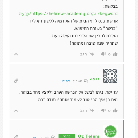
בבקשה:
https://hebrew-academy.org.il/keyword/כְּרֵשָׁה
או שתיכנס לדף הבית של האקדמיה ללשון ותקליד
"כרשה" בשורת החיפוש.
הולכת להכין את הלביבות האלה כעת.
שתהיה שנה טובה ומתוקה!
הגב
0
נועה
השב ל
גיתית
עז יקר, ניתן לבשל אל הכרשה הערב ולקצץ מחר בבוקר,
ואם כן איך הכי טוב לשמור אותה? תודה רבה
הגב
0
Oz Telem
מחבר
השב ל
נועה