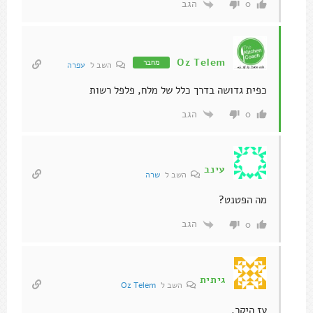
הגב
0
Oz Telem
מחבר
השב ל
עפרה
כפית גדושה בדרך כלל של מלח, פלפל רשות
הגב
0
עינב
השב ל
שרה
מה הפטנט?
הגב
0
גיתית
השב ל
Oz Telem
עז היקר,