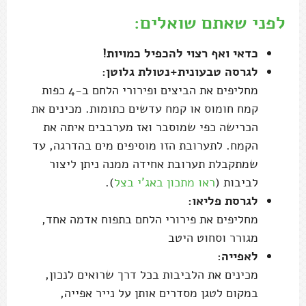
לפני שאתם שואלים:
כדאי ואף רצוי להכפיל כמויות!
לגרסה טבעונית+נטולת גלוטן:
מחליפים את הביצים ופירורי הלחם ב-4 כפות
קמח חומוס או קמח עדשים כתומות. מכינים את
הכרישה כפי שמוסבר ואז מערבבים איתה את
הקמח. לתערובת הזו מוסיפים מים בהדרגה, עד
שמתקבלת תערובת אחידה ממנה ניתן ליצור
לביבות (
ראו מתכון באג'י בצל
).
לגרסת פליאו:
מחליפים את פירורי הלחם בתפוח אדמה אחד,
מגורר וסחוט היטב
לאפייה
:
מכינים את הלביבות בכל דרך שרואים לנכון,
במקום לטגן מסדרים אותן על נייר אפייה,