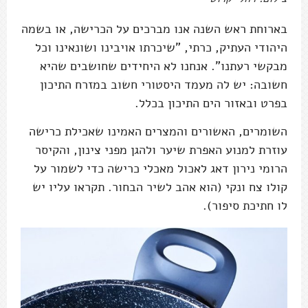
בארוחת ראש השנה אנו מברכים על הכרישה, או בשמה
היהודי העתיק, כרתי, "שיכרתו אויבינו ושונאינו וכל
מבקשי רעתנו". אנחנו לא היחידים שחושבים שהיא
חשובה: יש לה מעמד היסטורי חשוב במזרח התיכון
בפרט ובאזור הים התיכון בכלל.
השומרים, האשורים והמצרים האמינו שאכילת כרישה
עוזרת למנוע האפרת שיער ולהגן מפני צינון, והקיסר
הרומי נירון דאג לאכול מאכלי כרישה כדי לשמור על
קולו צח ונקי (הוא אהב לשיר הבחור. תקראו עליו יש
לו חתיכת סיפור).