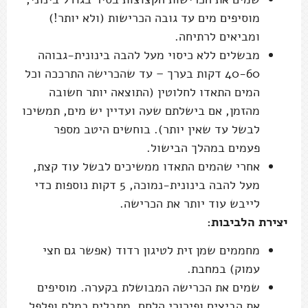
מוסיפים מים עד גובה הכרישות (ולא יותר!)
ומביאים לרתיחה.
מבשלים ללא כיסוי מעל להבה בינונית-גבוהה
40-60 דקות בערך – עד שהכרישה התרככה וכל
המים התאדו לחלוטין (התוצאה יותר חשובה
מהזמן, אם בישלתם שעה ועדיין יש מים, תמשיכו
לבשל עד שאין יותר). בוחשים היטב מספר
פעמים במהלך הבישול.
אחרי שהמים התאדו ממשיכים לבשל עוד קצת,
מעל להבה בינונית-נמוכה, 5 דקות נוספות כדי
לייבש עוד יותר את הכרישה.
יצירת הלביבות:
מחממים שמן זית לטיגון רדוד (אפשר גם חצי
עמוק) במחבת.
שמים את הכרישה המבושלת בקערה. מוסיפים
את הביצים ופירורי הלחם, מתבלים במלח ופלפל