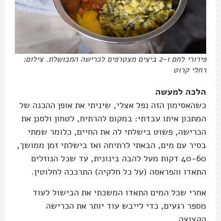
פירורי לחם ו-2 ביצים מצטרפים לכרישה המבושלת. צילום:
רחלי קרוט
הלכה למעשה
כשהאסימון הזה נפל אצלי, שיניתי את אופן ההכנה של
המתכון איתו עבדתי: במקום להרתיח, לטחון ולסנן את
הכרישה, פשוט בישלתי לה את החיים, כלומר שמתי
בסיר עם מים, הבאתי לרתיחה ואז בישלתי זמן ממושך,
40-60 דקות מעל להבה בינונית, עד שכל הנוזלים
התאדו והפראסה (על כל חלקיה) התרככה לחלוטין.
אחרי שכל המים התאדו המשכתי את הבישול לעוד
מספר רגעים, כדי לייבש עוד יותר את הכרישה
הקצוצה.