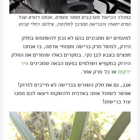
במהלך הבישול מערבבים מספר פעמים. אנחנו רוצים שכל
המים יתאדו והכרישה תתרכך לחלוטין. צילום: רחלי קרוט
לפעמים יש מתכונים בהם לא נכון להשתמש בחלק
הירק, למשל מרק כרישה ותפוחי אדמה, בו אנחנו
חפצים בצבע לבן נקי. במקרים כאלו שומרים את החלק
הירוק במקפיא ושולפים בפעם הבאה שמכינים
ציר
ירקות
או כל מרק אחר.
אגב, גם את חלק השורש בכרישה לא חייבים לזרוק!
אפשר לשתול אותו באדנית ולהשקות ויצאו לכם ממנו
עוד כרישות!