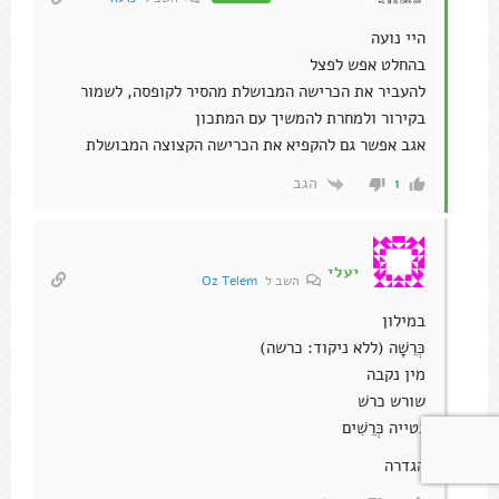
היי נועה
בהחלט אפש לפצל
להעביר את הכרישה המבושלת מהסיר לקופסה, לשמור
בקירור ולמחרת להמשיך עם המתכון
אגב אפשר גם להקפיא את הכרישה הקצוצה המבושלת
הגב
1
יעלי
השב ל
Oz Telem
במילון
כְּרֵשָׁה (ללא ניקוד: כרשה)
מין נקבה
שורש כרשׁ
נטייה כְּרֵשִׁים
הגדרה