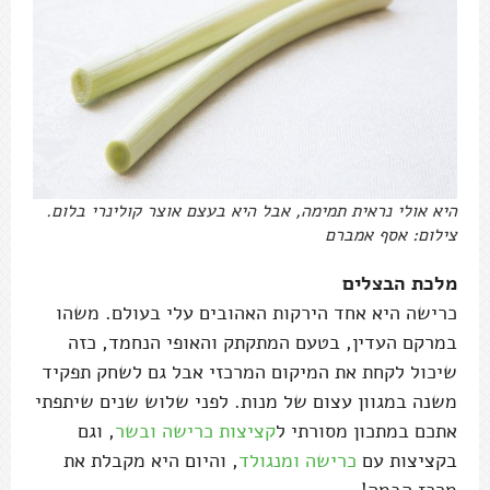
היא אולי נראית תמימה, אבל היא בעצם אוצר קולינרי בלום.
צילום: אסף אמברם
מלכת הבצלים
כרישה היא אחד הירקות האהובים עלי בעולם. משהו
במרקם העדין, בטעם המתקתק והאופי הנחמד, כזה
שיכול לקחת את המיקום המרכזי אבל גם לשחק תפקיד
משנה במגוון עצום של מנות. לפני שלוש שנים שיתפתי
אתכם במתכון מסורתי ל
קציצות כרישה ובשר
, וגם
בקציצות עם
כרישה ומנגולד
, והיום היא מקבלת את