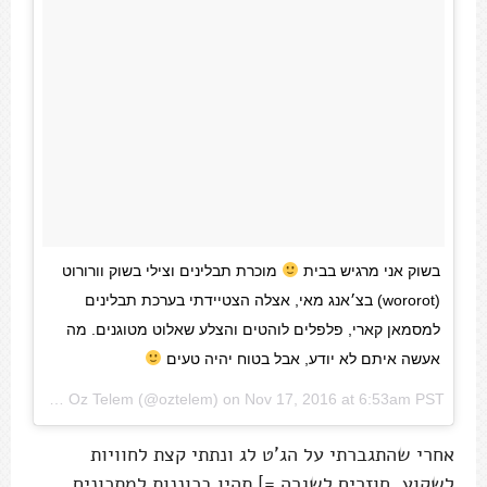
בשוק אני מרגיש בבית
מוכרת תבלינים וצילי בשוק וורורוט
(wororot) בצ׳אנג מאי, אצלה הצטיידתי בערכת תבלינים
למסמאן קארי, פלפלים לוהטים והצלע שאלוט מטוגנים. מה
אעשה איתם לא יודע, אבל בטוח יהיה טעים
A photo posted by Oz Telem (@oztelem) on
Nov 17, 2016 at 6:53am PST
אחרי שהתגברתי על הג'ט לג ונתתי קצת לחוויות
לשקוע, חוזרים לשגרה =] תהיו בכוננות למתכונים