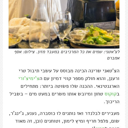
לצ'אטני: שמים את כל המרכיבים במעבד מזון. צילום: אסף
אמברם
הצ'טאני שרינה הכינה מבוסס על עשבי תיבול טרי
ורענן, והוא חולק מספר קווי דמיון עם ה
צ'ימיצ'ורי
הארגנטינאי. ההכנה שלו פשוטה ביותר: מתחילים
ב
קוקוס
טחון ומיובש אותו משרים במעט מים – בשביל
הריכוך.
מעבירים לבלנדר ואז נותנים לו כוסברה, נענע, ג'ינג'ר,
שום, פלפל חריף ומיץ לימון, וטוחנים (וכן, זה מאוד