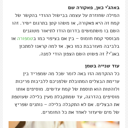
באהג'י כאן, פאקורה שם
המילה שחוזרת על עצמה בבישול ההודי בהקשר של
קמח זה היא פאקורה, או משהו קטן בתרגום ישיר. זהו
השם בו משתמשים בדרום הודו לתיאור מטוגנים
מבוססי קמח חומוס – בין אם בציפוי כמו ב
טמפורה
או
בלביבה מעורבבת כמו כאן. אז למה קראנו למתכון
באג'י? זה פשוט השם הצפון הודי למנה.
עוד שנייה בשמן
כל ההקדמה הזו באה לומר שכל מה שמפריד בין
ערימת הבצלים המתובלת שלפניכם ללביבות פריכות
ולוהטות הוא תוספת של קמח עדשים. מוסיפים אותו
מוסיפים בהדרגה, עד שמתקבלת מעין בלילה שעוטפת
את הבצלים. אם לא התקבלה בלילה – נותנים שפריץ
של מים שיעזור לאחד את כל החומרים.