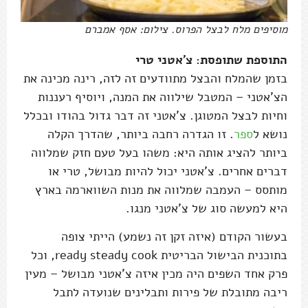
מוסיפים מלח לבצל הפרוס. צילום: אסף אמברם
התוספת שתופסת: צ'אטני טרי
בזמן שהמלח והבצל מתוודעים זה לזה, רינה מכינה את
הצ'אטני – המטבל שילווה את המנה, ויוסיף רעננות
וחיות לבצל המטוגן. צ'אטני זה דבר גדול בהודו ובכלל
נושא ל
ספר
. זו הגדרה רחבה ביותר, שהדרך הקלה
ביותר להציג אותה היא: משהו בעל טעם חזק שמלווה
דברים אחרים. צ'אטני יכול להיות מבושל, טרי או
מותסס – העמבה שמלווה את מנות השווארמה בארץ
היא למעשה סוג של צ'אטני מנגו.
בעשור הקודם (איזה זקן זה נשמע) הייתי צופה
בתוכנית הבישול הבריטית ready steady cook, וכל
פרק אחד השפים היה מכין איזה צ'אטני מבושל – מעין
ריבה מתובלת של פירות ותבלינים שנועדה לתבל