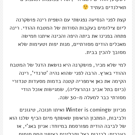
תאילנדים בעתיד
קצת לפני הנסיעה נפגשתי עם השפית רינה פושקרנה
ליום צילומים בעקבות הסודות של המטבח ההודי. רינה
פתחה בפנינו את ביתה היפה והכינה איתנו חמישה
מאכלים הודים מסורתיים, מנות יפות וטעימות שלא
מסובך להכין בבית.
למי שלא מכיר, פושקרנה היא נושאת הדגל של המטבח
ההודי בארץ. הרבה לפני שהוא נהיה 'טרנדי', רינה
הקימה את כאן אימפריה קטנה בדמות מסעדות טנדורי
(כיום בתל אביב ובהרצליה), שמגישות אוכל הודי
מסורתי כבר למעלה מ-30 שנה.
מכיוון שWinter is coming ואיתו חנוכה, טיגונים
ולביבות, המתכון הראשון שאשתף מיום הכיף שלנו הוא
של לביבה הודית מפורסמת במיוחד: אניון באג'י, או
בעברית: לביבות בצל ותבלינים בציפוי קמח חומוס.