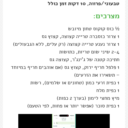
טבעוני/פרווה, 10 דקות זמן כולל
מצרכים:
½ כוס קוקוס טחון מיובש
1 צרור כוסברה טרייה קצוצה, קצוץ גס
1 צרור נענע טרייה קצוצה (רק עלים, ללא הגבעולים)
2-4 שיני שום טריות, כתושות
חתיכה קטנה של ג'ינג'ר, קצוצה גס
1 פלפל חריף ירוק, קצוץ גס (אם אוהבים חריף במיוחד
– תשאירו את הזרעים)
1 כפית זרעי כמון (טחונים או שלמים), רשות
1 כפית מלח
מיץ מחצי לימון (בערך 2 כפות)
1 כפית סוכר (אפשר יותר או פחות, לפי הטעם)