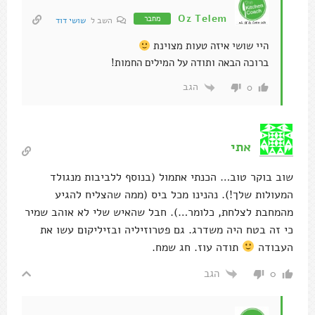
Oz Telem
מחבר
השב ל
שושי דוד
היי שושי איזה טעות מצוינת
ברוכה הבאה ותודה על המילים החמות!
הגב
0
אתי
שוב בוקר טוב… הכנתי אתמול (בנוסף ללביבות מנגולד
המעולות שלך!). נהנינו מכל ביס (ממה שהצליח להגיע
מהמחבת לצלחת, כלומר…). חבל שהאיש שלי לא אוהב שמיר
כי זה בטח היה משדרג. גם פטרוזיליה ובזיליקום עשו את
העבודה
תודה עוז. חג שמח.
הגב
0