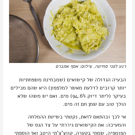
רגע לפני סחיטה. צילום: אסף אמברם
הבעיה הגדולה של קישואים (שמבחינת משפחתיות
יותר קרובים לדלעת מאשר למלפפון) היא שהם מכילים
בעיקר (ליתר דיוק 94.6%) מים. ואם יש משהו שלא
הולך טוב עם שמן חם זה מים.
אי לכך ובהתאם לזאת, נקטתי בשיטת ההמלחה
והמעיכה: את הקישואים גיררתי על צד הגס של
הפומפיה, שמתי בקערה, קווצ'צ'תי היטב ואז הוספתי