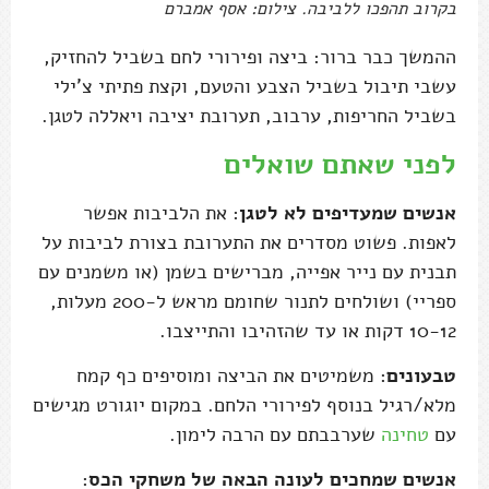
בקרוב תהפכו ללביבה. צילום: אסף אמברם
ההמשך כבר ברור: ביצה ופירורי לחם בשביל להחזיק,
עשבי תיבול בשביל הצבע והטעם, וקצת פתיתי צ'ילי
בשביל החריפות, ערבוב, תערובת יציבה ויאללה לטגן.
לפני שאתם שואלים
אנשים שמעדיפים לא לטגן
: את הלביבות אפשר
לאפות. פשוט מסדרים את התערובת בצורת לביבות על
תבנית עם נייר אפייה, מברישים בשמן (או משמנים עם
ספריי) ושולחים לתנור שחומם מראש ל-200 מעלות,
10-12 דקות או עד שהזהיבו והתייצבו.
טבעונים
: משמיטים את הביצה ומוסיפים כף קמח
מלא/רגיל בנוסף לפירורי הלחם. במקום יוגורט מגישים
עם
טחינה
שערבבתם עם הרבה לימון.
אנשים שמחכים לעונה הבאה של משחקי הכס
: