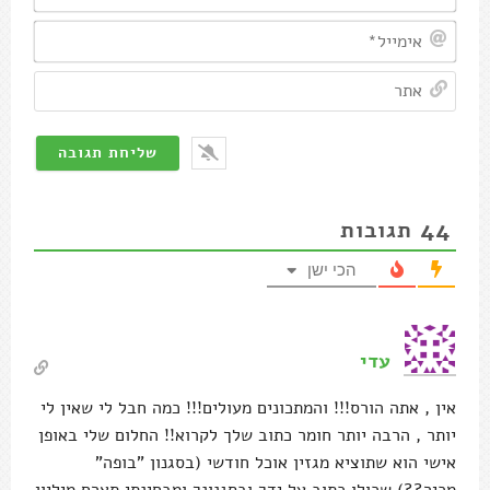
אימיי
אתר
44
תגובות
הכי ישן
עדי
אין , אתה הורס!!! והמתכונים מעולים!!! כמה חבל לי שאין לי
יותר , הרבה יותר חומר כתוב שלך לקרוא!! החלום שלי באופן
אישי הוא שתוציא מגזין אוכל חודשי (בסגנון "בופה"