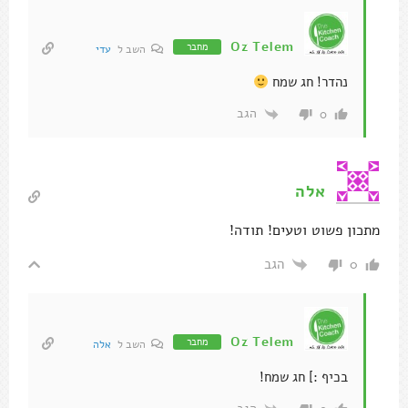
Oz Telem
מחבר
השב ל
עדי
נהדר! חג שמח
הגב
0
אלה
מתכון פשוט וטעים! תודה!
הגב
0
Oz Telem
מחבר
השב ל
אלה
בכיף :] חג שמח!