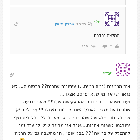
מלי
השב ל
שמעון גל און
המלצה נהדרת
הגב
0
עדי
איך מממנים (כמה ממים…) עיתונים אחרים?? פרסומות… לא
נראה שיהיה מי שלא יפרסם אצלך…
ועוד משהו – זו בדיוק ההתעקשות שלי!!!! שאני יודעת
שתרים את מגזין האוכל הטוב שנכתב מעולם!!! אין לי ספק –
אני בטוחה ומרגישה שהם יהיו נכסי צאן ברזל בכל בית ואף
יתורגמו לשפות אחרות….אבל אני מבינה שיש לי עוד זמן
להתפלל על כך אה??? בכל אופן , תן מחשבה גם על ההמון