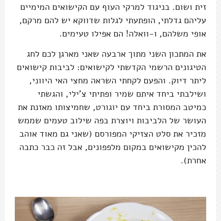
זית ושום. בניגוד למרקי העוף עם הקישואים המימיים
עליהם גדלתי, הופתעתי לגלות שדווקא יש להם מרקם,
אופי משלהם, ו-וואלה! הם אפילו טעימים.
את המתכון השני מתוך ארבעה שאני מארגן לכם לחג
הטיגונים הרשמי הקדשתי לקישואים: לביבות קישואים
ליתר דיוק. והפעם לקחתי השראה מחצי האי היווני,
ושילבתי ביחד איתם שמיר ופתיתי צ'ילי, והגשתי
כמיטב המסורת ביחד עם יוגורט, שחמיצותו מאזנת את
העושר של הלביבות ויוצרת בפה שילוב טעמים שממש
מזכיר את סלט הצזיקי המפורסם (שאני גם מאוד אוהב
להכין מקישואים במקום מלפפונים, אבל זה כבר כתבה
אחרת).