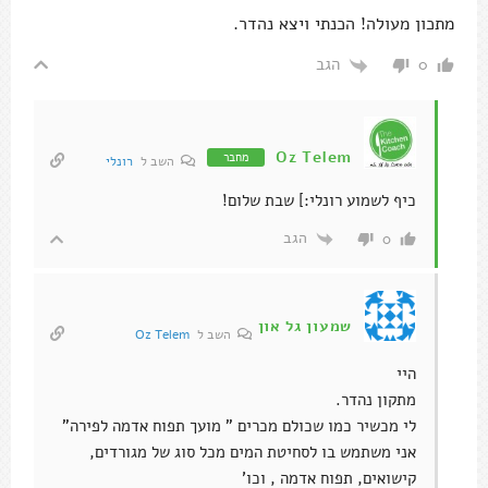
מתכון מעולה! הכנתי ויצא נהדר.
הגב
0
Oz Telem
מחבר
השב ל
רונלי
כיף לשמוע רונלי:] שבת שלום!
הגב
0
שמעון גל און
השב ל
Oz Telem
היי
מתקון נהדר.
לי מכשיר כמו שכולם מכרים " מועך תפוח אדמה לפירה"
אני משתמש בו לסחיטת המים מכל סוג של מגורדים,
קישואים, תפוח אדמה , וכו'