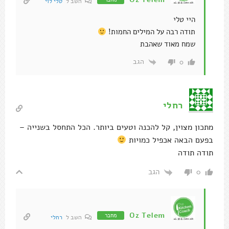
השב ל
טלי לוי
היי טלי
תודה רבה על המילים החמות!
שמח מאוד שאהבת
הגב
0
רחלי
מתכון מצוין, קל להכנה וטעים ביותר. הכל התחסל בשנייה –
בפעם הבאה אכפיל כמויות
תודה תודה
הגב
0
Oz Telem
מחבר
השב ל
רחלי