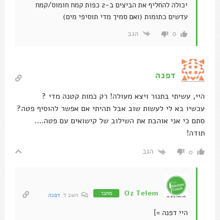
יכולה להחליף את הביצים ב-2 כפות קמח חומוס/קמח
עדשים כתומות (ואם סמיך מדי תוסיפי מים)
הגב
0
דפנה
היי, עשיתי בתנור ויצא מעולה! רק כמות קטנה מדי ?
עכשיו בא לי לעשות שוב אבל תהיתי אם אפשר להוסיף פטה?
סתם כי אני אוהבת את השילוב של קישואים עם פטה….
תודה!
הגב
0
Oz Telem
מחבר
השב ל
דפנה
היי דפנה =]