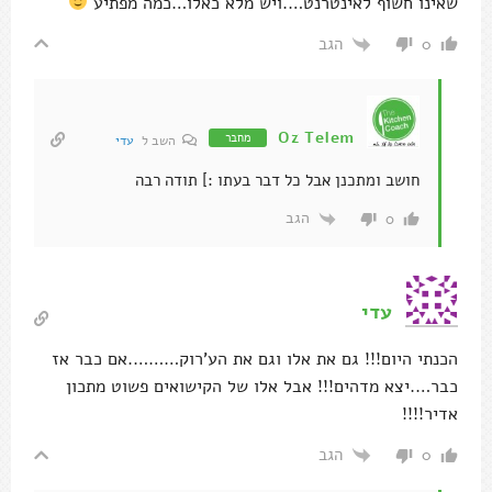
שאינו חשוף לאינטרנט….ויש מלא כאלו…כמה מפתיע
הגב
0
Oz Telem
מחבר
השב ל
עדי
חושב ומתכנן אבל כל דבר בעתו :] תודה רבה
הגב
0
עדי
הכנתי היום!!! גם את אלו וגם את הע'רוק……….אם כבר אז
כבר….יצא מדהים!!! אבל אלו של הקישואים פשוט מתכון
אדיר!!!!
הגב
0