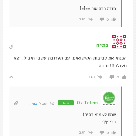
תודה רבה אור ==]=]
הגב
0
בתיה
הכנתי את לביבות הקישואים. עם תערובת עשבי תיבול. יצא
מעולה!!! תודה
הגב
0
Oz Telem
מחבר
השב ל
בתיה
שמח לשמוע בתיה!
בכיףףף
הגב
0