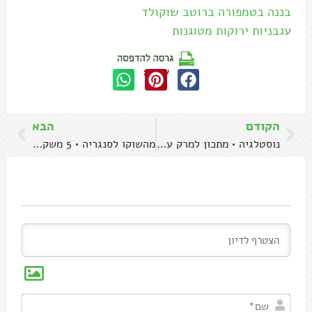
בננה בטמפורה ברוטב שוקולד
עגבניות ירוקות מטוגנות
שתפו:
הקודם
הבא
נוסטלגיה • מתכון למרק עגבניות ואורז בסמטי
מהשוקו לסנגריה • 5 משקאות מחממים עם קינמון
שם*