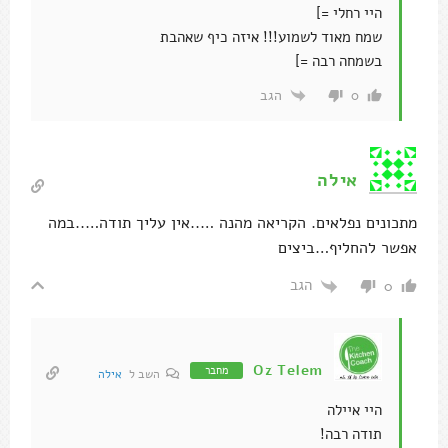
היי רחלי =]
שמח מאוד לשמוע!!! איזה כיף שאהבת
בשמחה רבה =]
הגב
0
אילה
מתכונים נפלאים. הקריאה מהנה …..אין עליך תודה…..במה
אפשר להחליף…ביצים
הגב
0
Oz Telem
מחבר
השב ל
אילה
היי איילה
תודה רבה!