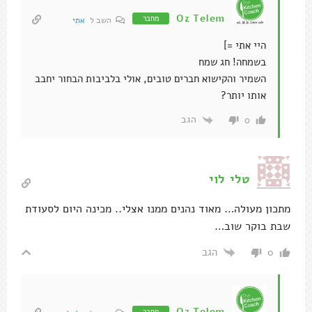
Oz Telem
מחבר
השב ל
אתי
היי אתי =]
בשמחה! חג שמח
השמיר והקישוא חברים טובים, אולי בלביבות הבחור יחבב
אותו יותר?
הגב
0
טלי לוי
מתכון מעולה… מאוד נהנים ממנו אצלי.. מכינה היום לסעודת
שבת בוקר שוב…
הגב
0
Oz Telem
מחבר