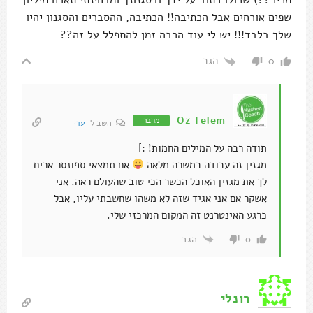
מכיר??) שכולו כתוב על ידך ובסגנונך ומבחינתי תארח מיליון
שפים אורחים אבל הכתיבה!! הכתיבה, ההסברים והסגנון יהיו
שלך בלבד!!! יש לי עוד הרבה זמן להתפלל על זה??
הגב
0
Oz Telem
מחבר
השב ל
עדי
תודה רבה על המילים החמות! :]
מגזין זה עבודה במשרה מלאה
אם תמצאי ספונסר ארים
לך את מגזין האוכל הכשר הכי טוב שהעולם ראה. אני
אשקר אם אני אגיד שזה לא משהו שחשבתי עליו, אבל
כרגע האינטרנט זה המקום המרכזי שלי.
הגב
0
רונלי