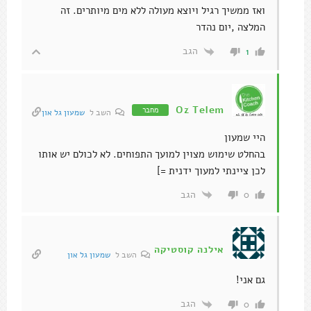
ואז ממשיך רגיל ויוצא מעולה ללא מים מיותרים. זה
המלצה ,יום נהדר
הגב
1
Oz Telem
מחבר
השב ל
שמעון גל און
היי שמעון
בהחלט שימוש מצוין למועך התפוחים. לא לכולם יש אותו
לכן ציינתי למעוך ידנית =]
הגב
0
אילנה קוסטיקה
השב ל
שמעון גל און
גם אני!
הגב
0