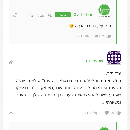
Oz Telem
מחבר
השב ל
יעל
היי יעל, ברוכה הבאה
הגב
0
שושי דוד
עוז יקר,
חיפשתי מתכון לסלט יווני ונכנסתי ב"טעות"… לאתר שלך,
הטעות השתלמה לי , אתה כותב שנון,מצחיק, ברור ובעיקר
טעים,אפשר להרגיש את הטעם דרך הכתיבה שלך… באתי
ונשארתי…
הגב
0