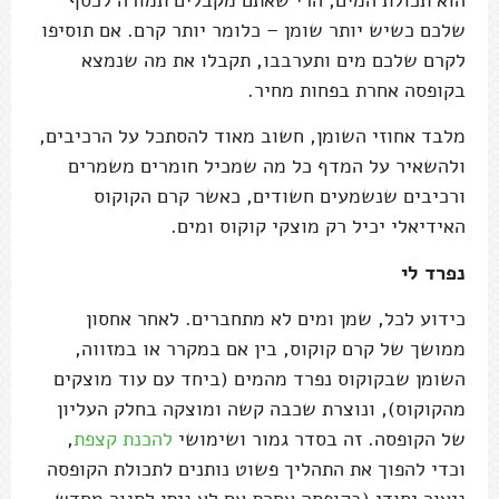
שלכם כשיש יותר שומן – כלומר יותר קרם. אם תוסיפו
לקרם שלכם מים ותערבבו, תקבלו את מה שנמצא
בקופסה אחרת בפחות מחיר.
מלבד אחוזי השומן, חשוב מאוד להסתכל על הרכיבים,
ולהשאיר על המדף כל מה שמכיל חומרים משמרים
ורכיבים שנשמעים חשודים, כאשר קרם הקוקוס
האידיאלי יכיל רק מוצקי קוקוס ומים.
נפרד לי
כידוע לכל, שמן ומים לא מתחברים. לאחר אחסון
ממושך של קרם קוקוס, בין אם במקרר או במזווה,
השומן שבקוקוס נפרד מהמים (ביחד עם עוד מוצקים
מהקוקוס), ונוצרת שכבה קשה ומוצקה בחלק העליון
של הקופסה. זה בסדר גמור ושימושי
להכנת קצפת
,
וכדי להפוך את התהליך פשוט נותנים לתכולת הקופסה
ניעור יסודי (בקופסה אחרת אם לא ניתן לסגור מחדש