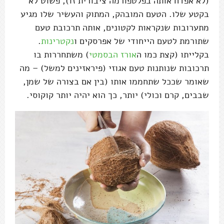
(לא אפדח אותה בפלטפורמה ציבורית זו), פשוט לא
בקטע שלו. הטעם המובהק, המתוק והעשיר שלו מגיע
מתערובות שנקראות לקטונים, אותה תרכובת טעם
שתורמת לטעם הייחודי של אפרסקים ו
נקטרינות
.
בקלייתו (קצת כמו ה
אורז הבסמטי
) משתחררות בו
תרכובות שנותנות טעם אגוזי (פיראזינים למשל) – מה
שאומר שככל שתחממו אותו (בין אם בצורה של שמן,
שבבים, קרם וכולי) יותר, כך הוא יהיה יותר קוקוסי.