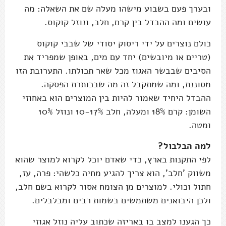
ובערך פעם בשבוע מישהו מעלה שם את השאלה: מה
עושים ומה ההבדל בין קרם, חלב, ונוזל קוקוס.
כולם נוצרים על ידי ריסוק יסודי של שבבי קוקוס
(טריים או מיובשים) יחד עם מים, באופן שמפריד את
הסיבים שבבשר האגוז מכל שאר תכולתו. התערובת הזו
מסוננת, ומה שמתקבל זה מה שבכותרת הפסקה.
ההבדל היחיד שאמור להיות בין המוצרים הוא באחוזי
השומן: קרם 18% ומעלה, חלב 10-17% ונוזל 10%
ומטה.
למה הבלבול?
לפי התקנות בארץ, כדי שאדם יוכל לקרוא למוצר שהוא
משווק 'חלב', הוא צריך להגיע מחיה כלשהי: פרה, עז,
חתול וכולי. למוצרים מן הצומח אסור לקרוא בשם חלב,
ולכן היבואנים משתמשים בשמות רבים ומבלבלים.
כך הגענו למצב בו באריזה שכתוב עליה נוזל אגוזי