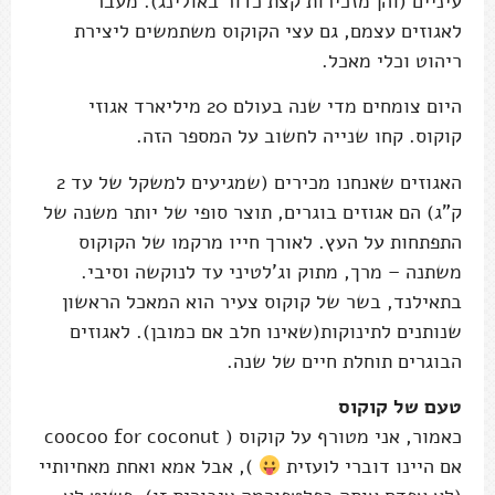
עיניים (והן מזכירות קצת כדור באולינג). מעבר
לאגוזים עצמם, גם עצי הקוקוס משתמשים ליצירת
ריהוט וכלי מאכל.
היום צומחים מדי שנה בעולם 20 מיליארד אגוזי
קוקוס. קחו שנייה לחשוב על המספר הזה.
האגוזים שאנחנו מכירים (שמגיעים למשקל של עד 2
ק"ג) הם אגוזים בוגרים, תוצר סופי של יותר משנה של
התפתחות על העץ. לאורך חייו מרקמו של הקוקוס
משתנה – מרך, מתוק וג'לטיני עד לנוקשה וסיבי.
בתאילנד, בשר של קוקוס צעיר הוא המאכל הראשון
שנותנים לתינוקות(שאינו חלב אם כמובן). לאגוזים
הבוגרים תוחלת חיים של שנה.
טעם של קוקוס
כאמור, אני מטורף על קוקוס ( coocoo for coconut
אם היינו דוברי לועזית
), אבל אמא ואחת מאחיותיי