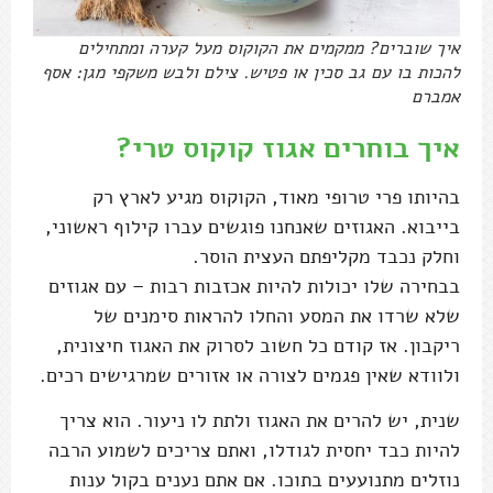
איך שוברים? ממקמים את הקוקוס מעל קערה ומתחילים
להכות בו עם גב סכין או פטיש. צילם ולבש משקפי מגן: אסף
אמברם
איך בוחרים אגוז קוקוס טרי?
בהיותו פרי טרופי מאוד, הקוקוס מגיע לארץ רק
בייבוא. האגוזים שאנחנו פוגשים עברו קילוף ראשוני,
וחלק נכבד מקליפתם העצית הוסר.
בבחירה שלו יכולות להיות אכזבות רבות – עם אגוזים
שלא שרדו את המסע והחלו להראות סימנים של
ריקבון. אז קודם כל חשוב לסרוק את האגוז חיצונית,
ולוודא שאין פגמים לצורה או אזורים שמרגישים רכים.
שנית, יש להרים את האגוז ולתת לו ניעור. הוא צריך
להיות כבד יחסית לגודלו, ואתם צריכים לשמוע הרבה
נוזלים מתנועעים בתוכו. אם אתם נענים בקול ענות