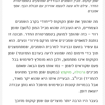
שמן קוקוס. מבין השמנים הבודדים שמוצקים בטמפרטורת
החדר. צילם ולא עשה לעצמו אווירון עם תכולת הכף: אסף
אמברם
מה שהופך את שמן הקוקוס לייחודי בקרב השמנים
הצמחיים, היא העובדה שהוא מכיל המון (90%) שומן
רווי – כזה שהופך למוצק בטמפרטורת החדר. תכונה זו
נותנת למאפים שמכינים איתו מרקם פירורי ונעים. הוא
גם עשיר בטעם ובניגוד למרבית השמנים, שמתחמצנים
תוך כדי חימום (מה שפוגע לרעה בערכם התזונתי) שמן
הקוקוס אינו מתחמצן, ולכן הוא מומלץ לשימוש בכל
פעם שקוראים לשמן – נסו אותו פעם הבאה שאתם
מכינים
גרנולה
,
מוקפץ
(במקום שמן מזוכך מתועש
להחריד) וכיו"ב. הבעייה איתו היא שהוא יקר מאוד,
אבל בכמויות קטנות ובשימוש מושכל הוא נותן עבודה
יוצאת דופן.
בעבר היו הרבה יותר מוצרים עם שמן קוקוס מזוכך