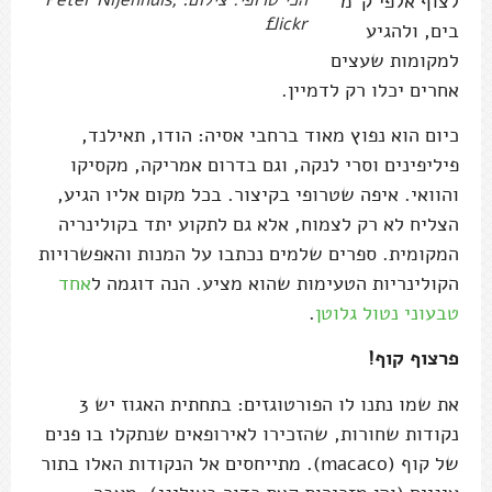
לצוף אלפי ק"מ
הכי טרופי. צילום: Peter Nijenhuis,
flickr
בים, ולהגיע
למקומות שעצים
אחרים יכלו רק לדמיין.
כיום הוא נפוץ מאוד ברחבי אסיה: הודו, תאילנד,
פיליפינים וסרי לנקה, וגם בדרום אמריקה, מקסיקו
והוואי. איפה שטרופי בקיצור. בכל מקום אליו הגיע,
הצליח לא רק לצמוח, אלא גם לתקוע יתד בקולינריה
המקומית. ספרים שלמים נכתבו על המנות והאפשרויות
הקולינריות הטעימות שהוא מציע. הנה דוגמה ל
אחד
טבעוני נטול גלוטן
.
פרצוף קוף!
את שמו נתנו לו הפורטוגזים: בתחתית האגוז יש 3
נקודות שחורות, שהזכירו לאירופאים שנתקלו בו פנים
של קוף (macaco). מתייחסים אל הנקודות האלו בתור