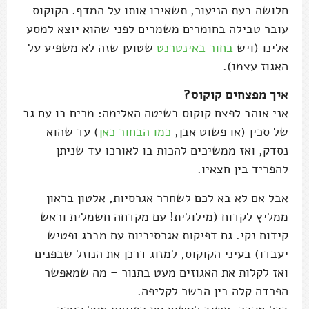
חלושה בעת הניעור, תשאירו אותו על המדף. הקוקוס
עובר טבילה בחומרים משמרים לפני שהוא יוצא למסע
אלינו (ויש
בחור באינטרנט
שטוען שזה לא משפיע על
האגוז עצמו).
איך מפצחים קוקוס?
אני אוהב לפצח קוקוס בשיטה האלימה: מכים בו עם גב
של סכין (או פשוט אבן,
כמו הבחור כאן
) עד שהוא
נסדק, ואז ממשיכים להכות בו לאורכו עד שניתן
להפריד בין חצאיו.
אבל אם לא בא לכם לשחרר אגרסיות, אלטון בראון
ממליץ לקדוח (מילולית! עם מקדחה חשמלית וראש
קידוח נקי. גם דפיקות אגרסיביות עם מברג ופטיש
יעבדו) בעיני הקוקוס, למזוג דרכן את הנוזל שבפנים
ואז לקלות את האגוזים מעט בתנור – מה שמאפשר
הפרדה קלה בין הבשר לקליפה.