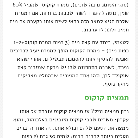
(סוגי השומנים בה שונים), ממרח קוקוס, שמכיל 60%
שמן, נוטה להיפרד לשתי שכבות ברורות. אם הממרח
שלכם הגיע למצב הזה כדאי לשים אותו בקערה עם מים
חמים ולתת לו ערבוב.
לטעמי, ביחד עם קצת מים (3 כפות ממרח קוקוס+1-2
כפות מים) – ממרח הקוקוס הופך לממרח יעיל לכריכים
ואפשר להוסיף אותו להסמכת תבשילים. אחרי שהוא
נפרד, לשכבה התחתונה שלו יש מרקם שמזכיר קצת
שוקולד לבן, וזהו אחד המוצרים שבהחלט מצדיקים
מחקר נוסף.
תמצית קוקוס
נכון תמצית וניל? אז תמצית קוקוס עובדת על אותו
עקרון: משרים שבבי קוקוס מיובשים באלכוהול, והוא
ממצה את הטעם שלהם וכולא אותו. זה אחד הדברים
הקלים ביותר להכנה בבית: שמים 30 גרם (2 כפות