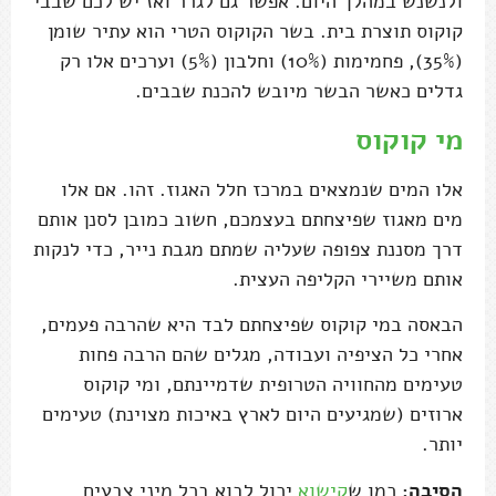
ולנשנש במהלך היום. אפשר גם לגרר ואז יש לכם שבבי
קוקוס תוצרת בית. בשר הקוקוס הטרי הוא עתיר שומן
(35%), פחמימות (10%) וחלבון (5%) וערכים אלו רק
גדלים כאשר הבשר מיובש להכנת שבבים.
מי קוקוס
אלו המים שנמצאים במרכז חלל האגוז. זהו. אם אלו
מים מאגוז שפיצחתם בעצמכם, חשוב כמובן לסנן אותם
דרך מסננת צפופה שעליה שמתם מגבת נייר, כדי לנקות
אותם משיירי הקליפה העצית.
הבאסה במי קוקוס שפיצחתם לבד היא שהרבה פעמים,
אחרי כל הציפיה ועבודה, מגלים שהם הרבה פחות
טעימים מהחוויה הטרופית שדמיינתם, ומי קוקוס
ארוזים (שמגיעים היום לארץ באיכות מצוינת) טעימים
יותר.
הסיבה:
כמו ש
קישוא
יכול לבוא בכל מיני צבעים