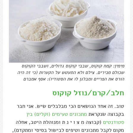
מימין: קמח קוקוס, שבבי קוקוס גדולים, ושבבי הקוקוס
שכולם מכירים. צילם ולא התעטש על הקערות (כי זה היה
הורס את הפריים ומבלגן לו את הסטודיו): אסף אמברם
חלב/קרם/נוזל קוקוס
טוב. זה אחד הנושאים הכי מבלבלים שיש. אני חבר
בקבוצה שנקראת
מתכונים טעימים (וקלים) בין
סטודנטים
(קבוצה מ צ ו י נ ת ומנוהלת היטב, אחלה
מקום לקבל מתכונים וטיפים לבישול בסיסי ומתקדם),