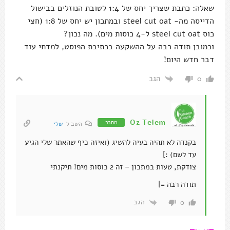
שאלה: כתבת שצריך יחס של 1:4 לטובת הנוזלים בבישול
הדייסה מה- steel cut oat ובמתכון יש יחס של 1:8 (חצי
כוס steel cut oat ל-4 כוסות מים). מה נכון?
וכמובן תודה רבה על ההשקעה בכתיבת הפוסט, למדתי עוד
דבר חדש היום!
הגב
0
Oz Telem
מחבר
השב ל
שלי
בקנדה לא תהיה בעיה להשיג (ואיזה כיף שהאתר שלי הגיע
עד לשם) :]
צודקת, טעות במתכון – זה 2 כוסות מים! תיקנתי
תודה רבה =]
הגב
0