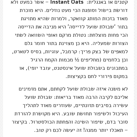
קטנים או באנגלית:
Instant Oats
– אשר כמעט ולא
דורשת בישול וסופגת הכי מעט נוזלים. היא מוכרת
מאוד בזכות המותג קוואקר, ולמרות שהיא מתויגת
בתור 'שבולת שועל לדייסה' היא מניבה את הדייסה
הכי פחות מוצלחת: נטולת מרקם ואופי השוואה לשתי
הצורות שמעליה. היא כן מצוינת בתור חומר גלם
למאפים של בצק פריך: קרמבל, עוגיות, בסיס לטארט,
וכן בלחמים (מחליפים ½ מכמות הקמח הרגיל
במתכונים בשבולת שועל אינסטנט, עובד יופי), או
במקום פירורי לחם בקציצות.
לא משנה איזה שבולת שועל לקחתם, אתם מזמינים
אליכם לקיבה הרבה מאוד בריאות: שבולת שועל
עשירה בסיבים תזונתיים, שעוזרים מאוד לתהליך
העיכול ולשיפור תחושת שובע. היא מקושרת להורדת
סוכר בדם, שיפור השינה והפחתת הכולסטרול. בקיצור
– תאכלו יותר ממנה! זה יעשה לכם רק טוב.