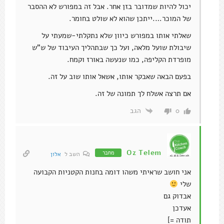
יכול להיות שמדובר בזן אחר. אבל זה במפורש לא ההסבר
של המוכר….ייתכן שהוא לא שולט בחומר.
שאלתי אותו במפורש כיוון שלא נתקלתי-שמעתי על
שיבולת שועל מלאה, ועל כך שבתהליך העיבוד של ש"ש
מופרדת הקליפה, כמו שנעשה באורז וקמח.
בפעם הבאה שאבקר אותו, אשאל אותו שוב על זה.
אם תרצה אשלח לך תמונה של זה.
הגב
0
Oz Telem
מחבר
השב ל
אלון
אני חושב שראיתי משהו דומה בחנות הקטניות הקבועה
שלי
אבדוק גם
אעדכן
תודה =]