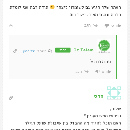
האתר שלך הגיע גם לשומרון ליצהר
תודה רבה אני לומדת
הרבה ונהנת מאוד. יישר כח!
הגב
0
Oz Telem
מחבר
השב ל
יעל הרמן
תודה רבה =]
הגב
0
הדס
שלום,
הפוסט ממש מעניין!!
האם תוכל להגיד מה ההבדל בין שיבולת שועל רגילה