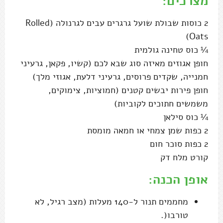
מצרכים:
2 כוסות שבולת שועל גרגרים עבים לגרנולה (Rolled
Oats)
¼ כוס טחינה גולמית
חופן אגוזים מאיזה סוג שבא לכם (קשיו, פקאן, גרעיני
חמנייה, שקדים פרוסים, גרעיני דלעת, אגוזי מלך)
חופן פירות יבשים קטנים (חמוציות, צימוקים,
משמשים חתוכים לקוביות)
¼ כוס סילאן
2 כפות שמן צמחי או חמאה מומסת
2 כפות סוכר חום
קורט מלח דק
אופן הכנה:
מחממים תנור ל-140 מעלות (מצב רגיל, לא
טורבו(.