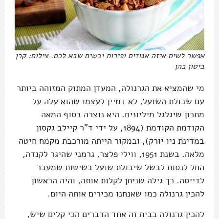
אפשר לשים איזה אגוזים ופירות יבשים שבא לכם. צילום: קרן
ביטון כהן
מי שהמציא את הגרנולה, המעדן המתוק המזוהה ביותר
עם שבולת השועל, לא דמיין לעצמו שהוא עלה על
מתכון שיגלגל מיליונים. היא נוצרה בסוף המאה
הקודמת הקודמת (1894, על ידי ד”ר קיילב גקסון
במדינת ניו יורק), ובמקור הייתה מורכבת מקמח חיטה
מלאה. בשנת 1951, ווילי פלצר, גרמני שהיגר לקנדה,
החל לנסות לבשל שיבולת שועל בשיטות שמעבר
לדייסה. כך גילה שניתן לקלות אותה, והיה הראשון
להכין גרנולה כמו שאנחנו מכירים אותה היום.
להכין גרנולה בבית זה אחד הדברים הכי קלים שיש,