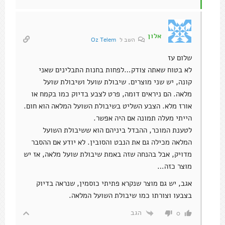
אלון
השב ל
Oz Telem
שלום עז
לא בטוח שאתה צודק…לפחות בחנות התבלינים שאני
קונה, יש שני מוצרים. שיבולת שועל ושיבולת שועל
מלאה. הם ניראים דומה, פרט לצבע בדיוק כמו בקמח או
אורז מלא. הצבע השליט בשיבולת השועל המלאה הוא חום.
הייתי מעלה תמונה אם היה אפשר.
לטענת המוכר, ההבדל ביניהם הוא ששיבולת השועל
המלאה מכילה גם את הנבט והסובין. לא יודע אם ההסבר
מדויק, אבל בהנחה שזה באמת שיבולת שועל מלאה, אז יש
מוצר כזה…
אגב, יש גם מוצר שנקרא פתיתי כוסמין, שנראה בדיוק
בצבעו וצורתו כמו שיבולת השועל המלאה.
הגב
0