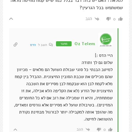
למלאה? האם יש כזה דבר בכלל כמו שיש קמח מחיטה מלאה
שמשתמש בכל הגרעין?
הגב
0
Oz Telem
מחבר
השב ל
הדס
היי הדס :]
שלום גם לך ותודה
למיטב הבנתי כל סוגי שבולת השועל הם מלאים – מכיוון
שהם מכילים את שכבת הסובין החיצונית. ההבדל בין קמח
מלא לקמח לבן הוא שבקמח לבן מסירים את השכבה
החיצונית של הזרע (לא את הקליפה הלא אכילה, את זו
שמתחתיה, והיא זו שמכילה את רוב אם לא כל החומרים
המזינים). בשיבולת שועל לא מסירים אלא גורסים ומאדים,
מה שהופך אותה למקבילה יותר לבורגול מבחינת נקודת
ההשוואה לחיטה.
הגב
0