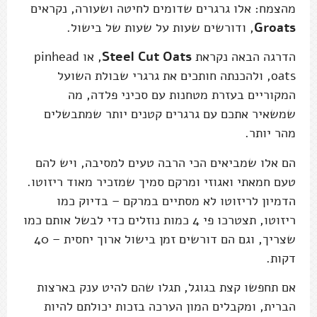
מהצמח: אלו גרגרים שדומים לחיטה ושעורה, נקראים
Groats
, ודורשים שעות על שעות של בישול.
הדרגה הבאה נקראת
Steel Cut Oats
, או pinhead
oats, ולהכנתה חותכים את גרגרי שבולת השועל
המקוריים בעזרת מטחנות עם סכיני פלדה, מה
שמשאיר אתכם עם גרגרים קטנים יותר שמתבשלים
מהר יותר.
הם אלו שמביאים הכי הרבה טעים למסיבה, ויש להם
טעם חמאתי ואגוזי ומרקם סמיך שמזכיר מאוד ריזוטו.
הדמיון לריזוטו לא מסתיים במרקם – בדיוק כמו
ריזוטו, תצטרכו פי 4 כמות נוזלים כדי לבשל אותם כמו
שצריך, וגם הם דורשים זמן בישול ארוך יחסית – 40
דקות.
אם תחפשו קצת בגוגל, תגלו שהם להיט ענק בארצות
הברית, ומקבלים המון הערכה בזכות יכולתם להיות