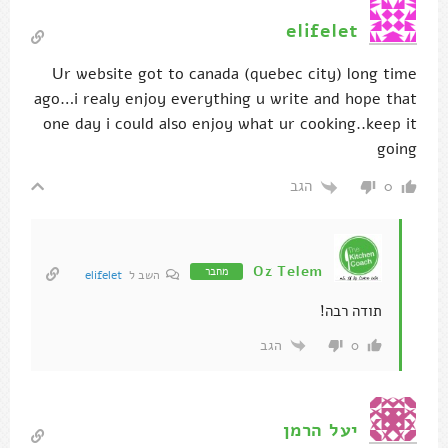
elifelet
Ur website got to canada (quebec city) long time
ago…i realy enjoy everything u write and hope that
one day i could also enjoy what ur cooking..keep it
going
הגב
0
Oz Telem
מחבר
השב ל
elifelet
תודה רבה!
הגב
0
יעל הרמן