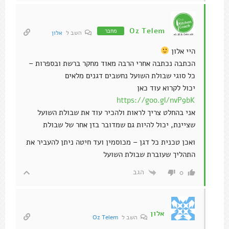
Oz Telem
מחבר
השב ל
אלון
היי אלון
הכתבה נכתבה אחרי הרבה מאוד מחקר ברשת ובספרות –
כל סוגי שבולת השועל נחשבים דגנים מלאים
יכול לקרוא עוד כאן
https://goo.gl/nvP9bK
אני בהחלט צריך לראות ולהכיר עוד את שבולת השועל
שציינת, יכול להיות גם שמדובר בזן אחר של שבולת
ואכן טכנית כל דגן – מכוסמין ועד חיטה ניתן להעביר את
התהליך שעוברת שבולת השועל
הגב
0
אלון
השב ל
Oz Telem