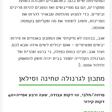
הפחמימות שיש בהם. כשהאגוזים ושבולת השועל
מתקררים, הם גם מתייבשים ואז הופכים להיות פריכים
וכיפיים. כדי למנוע מהלחות שבאויר להרוס את
הפריכות, חשוב לשמור את מה שקליתם בקופסה
אטומה.
אגב, בכוונה לא מיקדתי את המתכון באגוזים או פירות
יבשים ספציפיים – אתם יכולים לשים איזה שבא לכם.
ועוד אגב: תכינו כמות כפולה, כי ברגע שהריח של
הגרנולה הקלוייה יתפזר בבית יהיה חשק להתאפק
ולזלול אותה :]
מתכון לגרנולה טחינה וסילאן
פרווה/חלבי, 10 דקות עבודה, שעה ורבע אפייה+40
דקות קירור