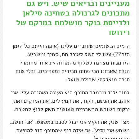
מעניינים ובריאים שיש. ויש גם
מתכונים לגרנולה בטחינה סילאן
ולדייסת בוקר מושלמת במרקם של
ריזוטו
הימים הגשומים שעוברים עלינו (איפה הייתם כל הזמן
הזה??) עשו לי חשק לאוכל חם, סמיך ומשביע.
הזדמנות מצוינת לשלוף מהמזווה את אחד מחומרי
הגלם שאנחנו הכי פחות מכירים ומעריכים, ובלי שום
סיבה מוצדקת: שבולת שועל.
בתור יליד נובמבר החורף היא העונה האהובה עלי. אני
אוהב את הגשם, הקור, את המעילים, את המרקים ואת
ירקות השורש הבשרניים שעושים חשק לרוץ למטבח.
מצד שני, את הקיץ אני יכול לסכם במשפט: 'אני חושב,
משמע אני מזיע'. אז איזה כיף שהחורף חזר להופעת
אורח מאוחרת =]