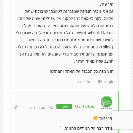
היי עוז,
גם אני מכיר חנויות שמוכרות לטענתן שיבולת שועל
מלאה. לקח לי קצת זמן לחקור עד שגיליתי שמה שקניתי
בתור שיבולת שועל מלאה דומה בצורה יוצאת דופן ל-
wheat flakes (חפש בגוגל תמונות ותראה) מה שגורם לי
לחשוב שחנויות מסוימות מוכרות לנו חיטה כבושה
(rolled) במקום שיבולת שועל. אם תוכל לעדכן את הבלוג
עם תמונה שלהם ולהסביר כדי שאנשים לא יפלו בפח אני
חושב שזה מאוד יעזור.
חוץ מזה כל הכבוד על האתר והפוסט!
הגב
0
Oz Telem
מחבר
השב ל
יגאל
היי יגאל
תודה רבה על המילים החמות =]