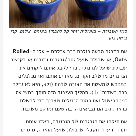
סוגי השבולת – באנגלית יותר קל להבחין ביניהם. צילום: קרן
ביטון כהן
את הדרגה הבאה כולכם כבר אכלתם – אלו ה-
Rolled
Oats
, או שבולת שועל גסה/גרגרים גדולים או בקיצור
שבולת שועל לגרנולה. כדי לקבל אותם לוקחים את
הגרגרים מהשלב הקודם, מאדים אותם ואז מגלגלים
במכבש שמשטח את הצורה שלהם (ולא, היא לא גדלה
ככה בשדות! :] ). תהליך העיבוד הזה חותך בחצי את
זמן הבישול ואת כמות הנוזלים שצריך כדי לבשלם
כראוי, וגם הם מביאים הרבה טעם ומרקם משובח.
אם תיקחו את הגרגרים של הגרנולה, תאדו אותם
ותרדדו עוד, תקבלו שיבולת שועל מהירה, גרגרים