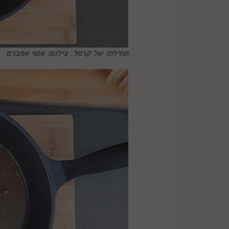
תחילתו של קרמל. צילום: אסף אמברם