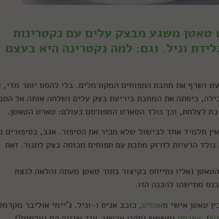
 טאטן משגע מבצק עלים עם נקטרינות
ידת וניל. וגם: למה נקטרינה היא בעצם
ט ושרף את מחבת התפוחים המקורמלים. בלי להסס יותר מדי, 
ילה, כיסתה את המחבת ביריעת בצק עלים ושלחה אותה אל התנו
ת לצלחת, וכך נולד הטארט המפורסם בעולם: טארט הטאטן.
אין תלמיד אחד לבישול שלא מכיר את הסיפור. אגב, בסיפורים כ
 נולד הרעיות לזרוק מחבת עם תפוחים מכוסה בצק לתנור. זאת
אטן (אליו נתייחס בקיצור בתור טאטן מעתה והלאה לנצח
כנס מתישהו להכנה הזו.
ין טאטן אישי מ
אגסים
, כוכב אניס ו-וניל. ג'יימי אוליבר מקרמל
וש
),
אפרסק
ומשמש (תקנו עכשיו, עוד שנייה הם נעלמים!)