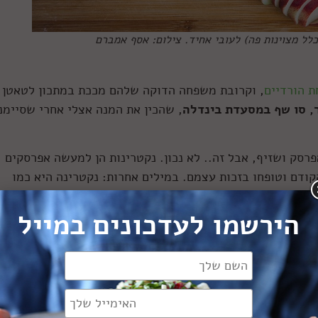
לל מצוינות פה) לעובי אחיד. צילום: אסף אמברם
 הורדיים
, וקרובת משפחה הדוקה שלהם מככת במתכון לטאטן 
, סו שף במסעדת בינדלה
, שהכין את המנה אצלי אחרי שסיימנ
רסק ושזיף, אבל זה.. לא נכון. נקטרינות הן למעשה אפרסקים
ודם וטופחו בזכות עצמם. במילים אחרות: נקטרינה היא כמו
הירשמו לעדכונים במייל
 ההורים שלו צריך להיות אלל (וריאציה של גן) של עיניים כחול
שמכילים שניהם את המטען הכחול, העיניים יצאו כחולות. מספיק
יים חומות, והילד יקבל את המטען הדומיננטי (למרות שהתכונה
גב, בסין, כמו רבים מהפירות שאנחנו אוכלים היום), בנטייתם