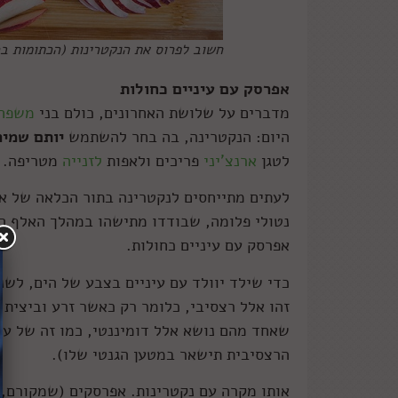
חשוב לפרוס את הנקטרינות (הכתומות בכ
אפרסק עם עיניים כחולות
מדברים על שלושת האחרונים, כולם בני
משפחת
היום: הנקטרינה, בה בחר להשתמש
יותם שמיר
לטגן
ארנצ'יני
פריכים ולאפות
לזנייה
מטריפה.
לעתים מתייחסים לנקטרינה בתור הכלאה של אפ
נטולי פלומה, שבודדו מתישהו במהלך האלף הק
אפרסק עם עיניים כחולות.
כדי שילד יוולד עם עיניים בצבע של הים, לשני
זהו אלל רצסיבי, כלומר רק כאשר זרע וביצית 
שאחד מהם נושא אלל דומיננטי, כמו זה של עינ
הרצסיבית תישאר במטען הגנטי שלו).
אותו מקרה עם נקטרינות. אפרסקים (שמקורם, א