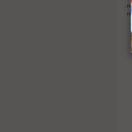
ת.
ות