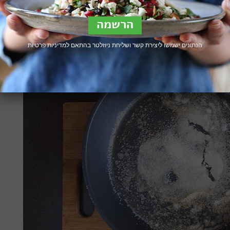
פת אותם, ומסייעת לפרי להיות קצת יותר עמיד לחבלות ונפילו
 הבשר (לבן או כתום יותר) בגודל (למרות שאפרסקים נוטים להי
clingstones and freeston).
הנתונים ישמשו ליצירת קשר ושליחת ניוזלטר בהתאם ל
מדיניות פרטיות