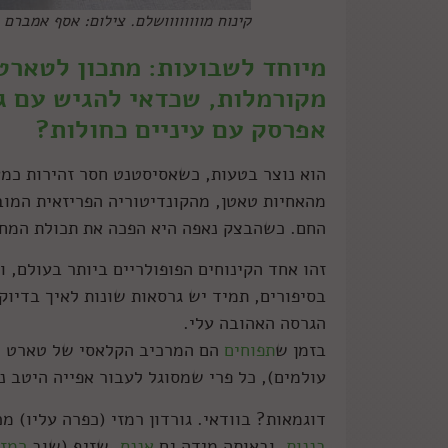
קינוח מוווווווושלם. צילום: אסף אמברם
מיוחד לשבועות: מתכון לטארט
מקורמלות, שכדאי להגיש עם גל
אפרסק עם עיניים כחולות?
הוא נוצר בטעות, כשאסיסטנט חסר זהירות כמע
מהאחיות טאטן, מהקונדיטוריה הפריזאית המוב
החם. כשהבצק נאפה היא הפכה את תכולת המחב
זהו אחד הקינוחים הפופולריים ביותר בעולם, ו
בסיפורים, תמיד יש גרסאות שונות לאיך בדיוק
הגרסה האהובה עלי.
בזמן ש
תפוחים
הם המרכיב הקלאסי של טארט הט
עולמים), כל פרי שמסוגל לעבור אפייה היטב נ
דוגמאות? בוודאי. גורדון רמזי (כפרה עליו) מכ
בננות
, ובאותה מידה גם
אננס
, שזיף (שוב
רמז