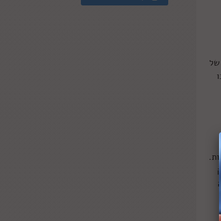
של
ו
ות.