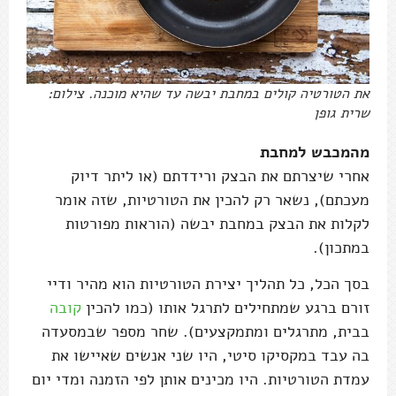
את הטורטיה קולים במחבת יבשה עד שהיא מוכנה. צילום:
שרית גופן
מהמכבש למחבת
אחרי שיצרתם את הבצק ורידדתם (או ליתר דיוק
מעכתם), נשאר רק להכין את הטורטיות, שזה אומר
לקלות את הבצק במחבת יבשה (הוראות מפורטות
במתכון).
בסך הכל, כל תהליך יצירת הטורטיות הוא מהיר ודיי
זורם ברגע שמתחילים לתרגל אותו (כמו להכין
קובה
בבית, מתרגלים ומתמקצעים). שחר מספר שבמסעדה
בה עבד במקסיקו סיטי, היו שני אנשים שאיישו את
עמדת הטורטיות. היו מכינים אותן לפי הזמנה ומדי יום