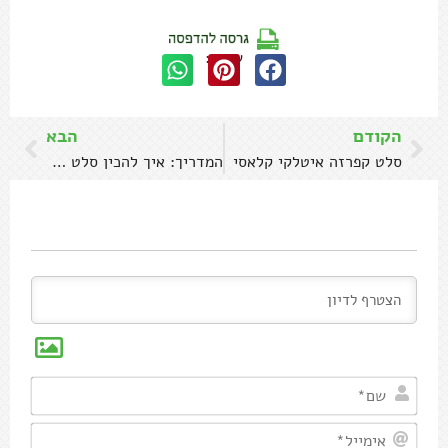
שתפו:
הקודם
הבא
סלט קפרזה איטלקי קלאסי
המדריך: איך להכין סלט טאבולה כמו בגליל
שם*
אימיי