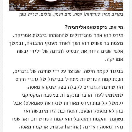
בקרוב תהיו טורטיות! קמח, מים ושמן. צילום: שרית גופן
מי את, ניקסטאמאליזציה?
תירס הוא אחד מהגידולים שהתפתחו ביבשת אמריקה.
מצמח בר פשוט הוא הפך לאחד מענקי התבואה, ובמשך
אלפי שנים היווה את הבסיס לתזונה של ילידי יבשת
אמריקה.
בניגוד לקמח חיטה, שנוצר על ידי טחינה של גרגרים,
הכנת קמח הטורטיות מתחיל בבישול של גרגרי תירס
ואז טחינת הגרגרים לקבלת בצק שנקרא מאסה,
שמשמש לעוד הרבה פונקציות במטבח המקסיקני
(למשל קליפות תירס מאודות שנקראת טאמאלס) אבל
בהן לא נתעסק הפעם. התערובת הזו מיובשת ואז
נטחנת, והקמח המתקבל הוא קמח הטורטיות, ואז שמו
נהיה מאסה הארינה (masa harina, או קמח מאסה