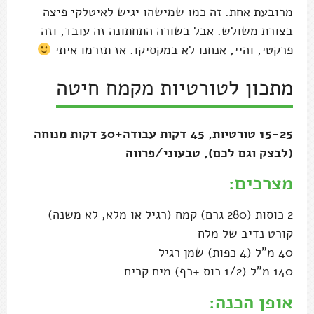
מרובעת אחת. זה כמו שמישהו יגיש לאיטלקי פיצה
בצורת משולש. אבל בשורה התחתונה זה עובד, וזה
פרקטי, והיי, אנחנו לא במקסיקו. אז תזרמו איתי
מתכון לטורטיות מקמח חיטה
15-25 טורטיות, 45 דקות עבודה+30 דקות מנוחה
(לבצק וגם לכם), טבעוני/פרווה
מצרכים:
2 כוסות (280 גרם) קמח (רגיל או מלא, לא משנה)
קורט נדיב של מלח
40 מ"ל (4 כפות) שמן רגיל
140 מ"ל (1/2 כוס +כף) מים קרים
אופן הכנה: