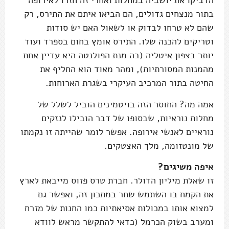
הדביקו את יושביה במחלות ואחרי זה חזרו לאירופה
בתור מנצחים גדולים, הם הביאו איתם את התירס, רק
שהם לא טרחו לבדוק או לשאול האם יש סודות
וטריקים להכנה שלו. התירס אומץ בחום בספרד ועוד
יותר בצפון איטליה (בה מנת הפולנטה היא עדיין אחת
מהמנות המסורתיות), ומהר מאוד הוא החליף את
החיטה בתור המרכיב העיקרי בשגרת הארוחות.
אמה מה? החוסר הזה בויטמינים הוביל לשלל של
מחלות נוראיות, שבסופו של דבר הובילו לנזקים
נוראיים לאנשי אירופה. אפשר לומר שהייתה זו נקמתו
של מונטזומה, מלך האצטקים.
איפה משיגים?
זו שאלת מיליון הדולר. חברת טרס פזוס מייבאת לארץ
את הקמח בו השתמש שחר במתכון זה, ואפשר גם
למצוא אותו במכולות אסיאתיות כמו החנות של מזרח
ומערב בשוק הכרמל (כדאי להתקשר מראש לוודא