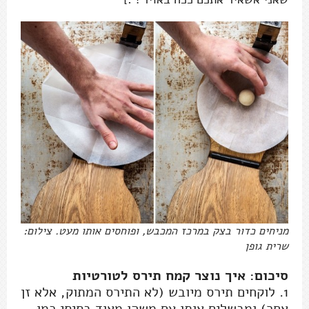
מניחים כדור בצק במרכז המכבש, ופוחסים אותו מעט. צילום:
שרית גופן
סיכום: איך נוצר קמח תירס לטורטיות
1. לוקחים תירס מיובש (לא התירס המתוק, אלא זן
אחר) ומבשלים אותו עם משהו מאוד בסיסי כמו