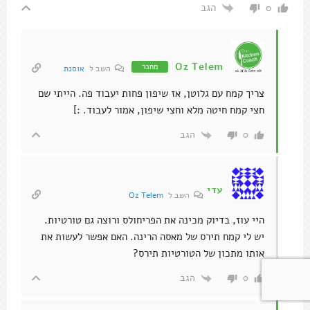
הגב
0
Oz Telem
מחבר
השב ל
אוסנת
צריך קמח עם גלוטן, אז שיפון פחות יעבוד פה. הייתי שם
חצי קמח חיטה מלא וחצי שיפון, אמור לעבוד. :]
הגב
0
עדי
השב ל
Oz Telem
היי עוז, בדיוק מכינה את הפריחולס ורוצה גם טורטיות.
יש לי קמח תירס של מאסה הרינה. האם אפשר לעשות את
אותו מתכון של הטורטיות תירס?
הגב
0