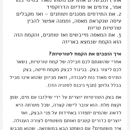
אפר, צדפים או סודיום הדרוקסיד
2. את התירסים מסננים וטוחנים – ואז מקבלים
עיסה שנקראת מאסה, וממנה אפשר להכין
טורטיות טריות
3. את המאסה מייבשים ואז טוחנים, והקמח הזה
הוא הקמח שנמצא באריזה
איך הופכים את הקמח לטורטיות?
אחרי שהשגתם לכם חבילה של קמח טורטיות, נשאר
לכם ליצור בצק. בניגוד לבצק מקמח חיטה, בצק
התירס מאוד נוח לעבודה, וזאת מכיוון שהוא אינו מכיל
בכלל גלוטן (תכף ניכנס לסוגיה הזו).
את בצק הטורטיות יוצרים על ידי שילובו עם מים, שמן
וקצת מלח. הוא עובר לישה קצרה, שכל מטרתה היא
לדאוג שהמים יתפזרו באחידות על פני הבצק, ואז
יוצרים כדורים קטנים ואותם משטחים לצורה העגולה.
איך משטחים? עם השחקן הבא במשוואה, שהוא מכבש