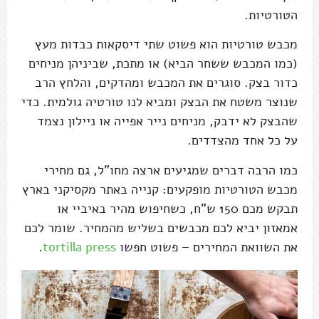
הטורטיות.
מכבש טורטיות הוא פשוט שתי דיסקאות כבדות מעץ
(כמו המכבש ששחר הביא) או מתכת, שביניהן מניחים
כדור בצק. סוגרים את המכבש ומהדקים, והלחץ הרב
שנוצר משטח את הבצק ומביא לנו טורטיה גולמית. כדי
שהבצק לא ידבק, מניחים נייר אפייה או ניילון נצמד
על כל אחד מהצדדים.
כמו הרבה דברים שמגיעים ארצה מחו"ל, גם מחירי
מכבש הטורטיות מופקעים: קנייה באתר מקסיקני בארץ
תבקש מכם 150 ש"ח, כשחיפוש מהיר באיביי או
אמאזון יביא לכם מכבשים בשליש מהמחיר. שומר לכם
את השוואת המחירים – פשוט חפשו
tortilla press
.