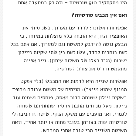
היו מתקתקים 910 טורטיות – וזה רק במסעדה אחת.
ואם אין מכבש טורטיות?
אפשרות ראשונה: לרדד עם מערוך. כשניסיתי את
האופציה הזו, היא הוכחה כלא מוצלחת במיוחד, כי
הבצק נוטה להידבק למשטח וגם למערוך. אם אתם בכל
זאת בוחרים לרדד, עשו זאת בין שתי שקיות נייילון
ישרות (נגיד כאלו של משלוח עיתון). נייר אפייה
מתקמט והורס את צורת הטורטיה.
אפשרות שנייה היא לדמות את המכבש (בלי אפקט
המנוף שהוא מייצר): מניחים על משטח עבודה מרופד
בשקית ניילון שטוחה כדור מאסה, פוחסים ושמים עוד
ניילון. מעל מניחים מחבת או סיר שתחתיתם שטוחה
לגמרי, ואז מועכים עם משקל הגוף. שיטה זו הניבה לי
טורטיות יפות בצורתן בעובי פחות או יותר אחיד, וזאת
השיטה השנייה הכי טובה אחרי המכבש.