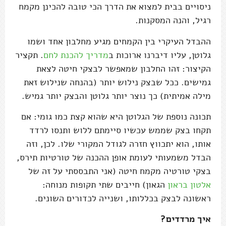
ניסויים בבית למצוא את הדרך הכי טובה להכינן מקמח
רגיל, והנה המסקנות.
ההבדל העיקרי בין הקמחים מגיע מחלבון אחד ושמו
גלוטן, עליו דיברנו ארוכות ב
מדריך להכנת לחם
. תקציר
הקיצור: זהו החלבון שמאפשר לבצקי חיטה לצאת
גמישים. ככל שבצק נילוש יותר (בהנחה שנילוש זאת
מילה אמיתית) כך נוצר יותר גלוטן והבצק יותר גמיש.
תכונה נוספת של הגלוטן היא שהוא קצת כמו גומי: אם
תקחו בצק שממש עכשיו סיימתם ללוש ותנסו לרדד
אותו, הוא יתכווץ חזרה לגודל המקורי שלו. לכן, וזה
הבדל משמעותי לעומת אופן ההכנה של טורטיות תירס,
בצקי טורטיה מקמח חיטה (אני התבססתי על זה של
אלטון בראון
הגאון) חייבים שתי תקופות מנוחה:
ראשונה לבצק בכללותו, ושנייה לכדורים השונים.
איך מרדדים?