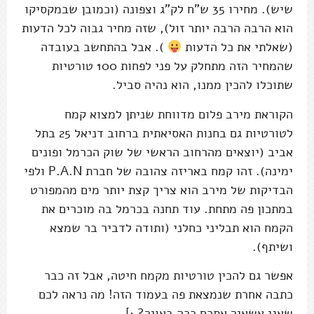
שיש). מחירו 35 ש"ח לק"ג וצפונה (וכמובן שבמקסיקו
הוא הרבה הרבה יותר זול), שזה מחיר גבוה לכל הדעות
(שאלתי את כל הדעות
). אבל בהתחשב בעובדה
שהמחיר הזה מתחלק על פני לפחות 100 טורטיות
שתוכלו להכין ממנו, הוא נהיה סביל.
הקוראת מירב פלום מדווחת שניתן למצוא קמח
לטורטיות גם בחנות האסיאתית ברחוב דניאל 25 בתל
אביב (יוצאים מהרחוב הראשי של שוק הכרמל ופונים
ימינה). זהו קמח באריזה צהובה של חברת P.A.N ולפי
הבדיקות של מירב הוא צריך קצת יותר מים מהמפורט
במתכון פה מתחת. עוד תחנה בכרמל בה מוכרים את
הקמח הוא תבליני כחלני (ותודה לדביר בר שמצא
ושיתף).
אפשר גם להכין טורטיות מקמח חיטה, אבל זה כבר
כתבה אחרת שנמצאת פה בעמוד הזה! מה נראה לכם
שאני אשאיר אתכם ככה באויר? :]