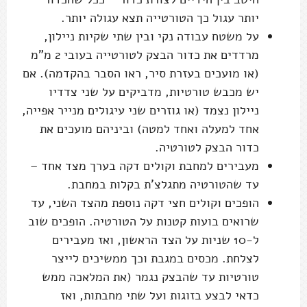
יותר עגול כך הטורטייה תצא עגולה יותר.
על משטח עבודה נקי ובין שתי שקיות ניילון,
מרדדים את כדור הבצק לטורטייה בעובי 2 מ"מ
(או מועכים בעזרת סיר, ראו הסבר בהקדמה). אם
יש מכבש טורטיות, מדביקים על שני צדדיו
ניילון נצמד (או גוזרים שני עיגולים מנייר אפייה,
אחד למעלה ואחד למטה) וביניהם מועכים את
כדור הבצק לטורטיה.
מעבירים למחבת וקולים דקה בערך מצד אחד –
עד שהטורטיה מתגלצ'ת בקלות במחבת.
הופכים וקולים חצי דקה נוספת מהצד השני, עד
שרואים בועות קטנות על הטורטיה. הופכים שוב
ל-10 שניות על הצד הראשון, ואז מעבירים
לצלחת. מכסים במגבת וכך ממשיכים לייצר
טורטיות עד שהבצק נגמר (את המלאכה ממש
כדאי לבצע בזוגות ועל שתי מחבתות, ואז