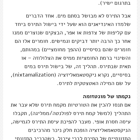
בתרגום ישיר).
אבל התירס לא מבושל בסתם מים. אחד הדברים
שלמדו האינדיאנים הוא שעל ידי בישול התירס ביחד
עם קליפות של צדפות או אפר, הבצקים שנוצרים ממנו
אחר כך הרבה יותר דביקים וגמישים. חומרים אלו הם
חומרים שהם בסיסיים (ההפך מחומציים) במהותם,
והשינוי ברמת החומציות ממיס את הצלולוזה – או
תאית שבתירס. תהליך זה, של בישול תירס במים
בסיסיים, נקרא ניקסטאמאליזציה (nixtamalization),
על שם המילה האטצטקית לתירס.
נקמתו של מונטזומה
אם תנסו להכין את הטורטיות מקמח תירס שלא עבר את
התהליך (למשל קמח תירס לפולנטה/ממליגה), תקבלו
עיסה חסרת אופי. מעבר להפיכת עיסת התירס לגמישה,
הניקסטאמאליזציה הופכת חלק ניכר מהרכיבים
התזונתיים של התירס לברי עיכול, כשהרכיב התזונתי