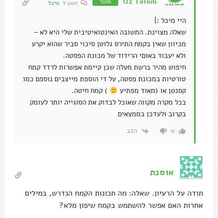
Oz Telem
מחבר
השב ל
מיכל
היי מיכל :]
שאלה מצוינת. התשובה האינטואיטיבית שלי היא לא –
מכיוון שאין בקמח התירס גלוטן סיכוי סביר שהוא יקרע
ולא יעבוד באוםי הרידוד של מכונת הפסטה.
חיפוש מהיר ברשת מעלה שכן קיימת אפשרות לרדד קמח
טורטיות במכונת פסטה, על די הוספת מייצבים נוספם כמו
קסנטן או (מאוד מפתיע
) קמח חיטה.
בכל מקרה מקווה שאוכל לבדוק את הסוגייה יותר לעומק
בקרוב ולעדכן בממצאים
הגב
0
אוסנת
תודה על הרעיון. שאלה: מה תכונות הקמח הנדרש, במילים
אחרות האם אפשר להשתמש בקמח שיפון מלא?