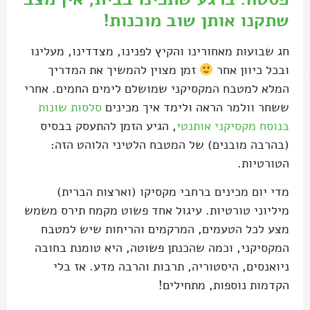
שתקנו אותן שוב מוכנות!
חג שבועות מאחורינו והקיץ לפנינו, מצדדינו, מעלינו
ובכל כיוון אחר
זמן מצוין להמשיך את המדריך
המלא למטבח המקסיקני שמושלם לימים החמים. אחרי
ששחר וולמר הראה ולימד איך מכינים
סלסות שונות
בנוסח מקסיקני אותנטי
, הגיע הזמן להתעסק בבסיס
(בהרבה מובנים) של המטבח הלטיני הלוהט הזה:
הטורטיות.
מדי יום מכינים ברחבי מקסיקו (וארצות הברית)
מיליוני טורטיות. עיגול אחד פשוט מקמח תירס משמש
מצע לכל הטעמים, המרקמים והריחות שיש למטבח
המקסיקני, וכמה שהכנתן פשוטה, היא טומנת בחובה
ניואנסים, היסטוריה, תרבות והרבה מדע. אז בלי
הקדמות נוספות, מתחילים!