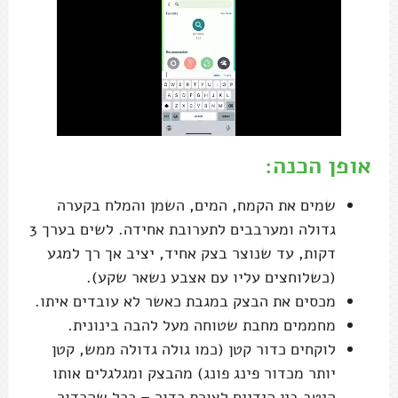
אופן הכנה:
שמים את הקמח, המים, השמן והמלח בקערה
גדולה ומערבבים לתערובת אחידה. לשים בערך 3
דקות, עד שנוצר בצק אחיד, יציב אך רך למגע
(כשלוחצים עליו עם אצבע נשאר שקע).
מכסים את הבצק במגבת כאשר לא עובדים איתו.
מחממים מחבת שטוחה מעל להבה בינונית.
לוקחים כדור קטן (כמו גולה גדולה ממש, קטן
יותר מכדור פינג פונג) מהבצק ומגלגלים אותו
היטב בין הידיים לצורת כדור – ככל שהכדור