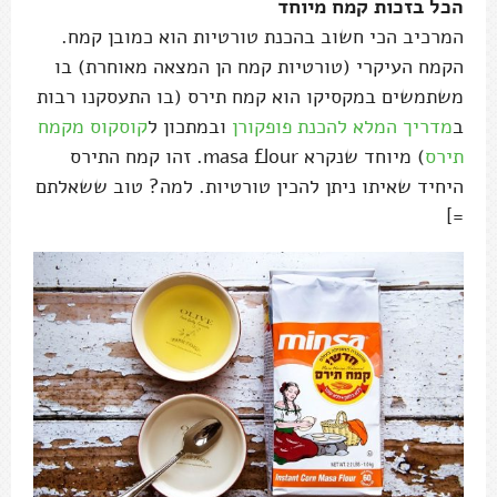
הכל בזכות קמח מיוחד
המרכיב הכי חשוב בהכנת טורטיות הוא כמובן קמח.
הקמח העיקרי (טורטיות קמח הן המצאה מאוחרת) בו
משתמשים במקסיקו הוא קמח תירס (בו התעסקנו רבות
ב
מדריך המלא להכנת פופקורן
ובמתכון ל
קוסקוס מקמח
תירס
) מיוחד שנקרא masa flour. זהו קמח התירס
היחיד שאיתו ניתן להכין טורטיות. למה? טוב ששאלתם
=]