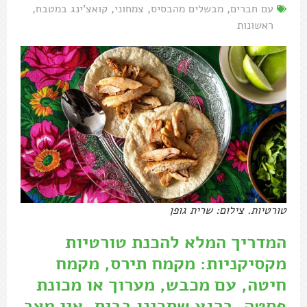
עם חברים
,
מבשלים מהבסיס
,
צמחוני
,
קואצ'ינג במטבח
,
ראשונות
טורטיות. צילום: שרית גופן
המדריך המלא להכנת טורטיות
מקסיקניות: מקמח תירס, מקמח
חיטה, עם מכבש, מערוך או מכונת
פסטה. ברגע שתכינו בבית, אין מצב