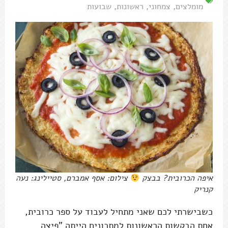
מומלצים
,
צמחוני
,
ראשונות
,
שבועות
איפה הכרובית? בבצק
צילום: אסף אמברם, סטיילינג: נעה
קנריק
כשבישרתי לכם שאני מתחיל לעבוד על ספר כרובית,
אחת הבקשות הראשונות למתכונים הייתה "פיצה