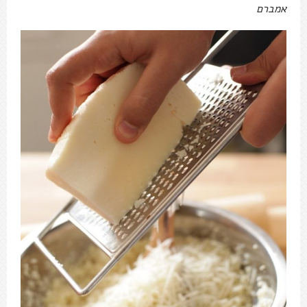
אמברם