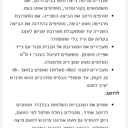
שוברים פנימה ביצה ומערבבים היטב. אם
משתמשים בקורנפלור, מוסיפים אותו כעת.
טורפים היטב את הביצה השנייה. אם התערובת
מרגישה מעט יבשה, מוסיפים בהדרגה את הביצה
השנייה עד שמתקבלת תערובת שניתן לעצב
בקלות עם היד בלי שתתפורר.
מעבירים את התערובת אל תבנית תנור עם נייר
אפייה משומן. משטחים לעיגול בעובי 1 ס"מ
ומזלפים מעט שמן זית מלמעלה.
מעבירים לתנור (180 מעלות) ואופים במשך 18-
22 דקות, עד ששולי הבסיס מזהיבים והוא מרגיש
יציב למגע.
לרוטב:
שמים את העגבניות השלמות בבלנדר וטוחנים
לרוטב אחיד. מתבלים במלח ופלפל לפי הטעם,
ניתן להוסיף גם מעט אורגנו מיובש לטעם פיצה
נוסטלגי. הרוטב נשמר בקירור כשבוע.