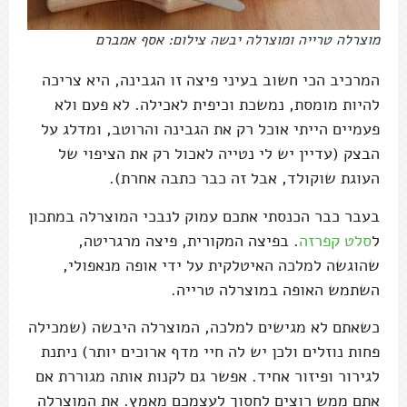
מוצרלה טרייה ומוצרלה יבשה צילום: אסף אמברם
המרכיב הכי חשוב בעיני פיצה זו הגבינה, היא צריכה
להיות מומסת, נמשכת וכיפית לאכילה. לא פעם ולא
פעמיים הייתי אוכל רק את הגבינה והרוטב, ומדלג על
הבצק (עדיין יש לי נטייה לאכול רק את הציפוי של
העוגת שוקולד, אבל זה כבר כתבה אחרת).
בעבר כבר הכנסתי אתכם עמוק לנבכי המוצרלה במתכון
ל
סלט קפרזה
. בפיצה המקורית, פיצה מרגריטה,
שהוגשה למלכה האיטלקית על ידי אופה מנאפולי,
השתמש האופה במוצרלה טרייה.
כשאתם לא מגישים למלכה, המוצרלה היבשה (שמכילה
פחות נוזלים ולכן יש לה חיי מדף ארוכים יותר) ניתנת
לגירור ופיזור אחיד. אפשר גם לקנות אותה מגוררת אם
אתם ממש רוצים לחסוך לעצמכם מאמץ. את המוצרלה