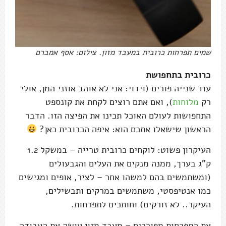
שמים תפרחות כרובית במעבד מזון. צילום: אסף אמברם
כרובית בתחפושת
עוד שנייה פורים (וידוי: אני לא אוהב אוזני המן, אולי
רק
מלוחות
), ואם אתם רוצים לקחת את קונספט
התחפושות לעולם האוכל תכינו את הפיצה הזו. הדבר
הראשון שישאלו אתכם הוא: איפה הכרובית כאן?
העיקרון פשוט: לוקחים כרובית טרייה – במשקל 1.2
ק"ג בערך, ממנה מנקים את העלים והגבעולים
(ומשתמשים בהם למשהו אחר – לציר, אופים ומגישים
כמו אנטיפסטי, משתמשים במרקים ותבשילים,
העיקר.. לא זורקים) וחותכים לתפרחות.
את התפרחות מפוררים – מעבד מזון עושה את העבודה