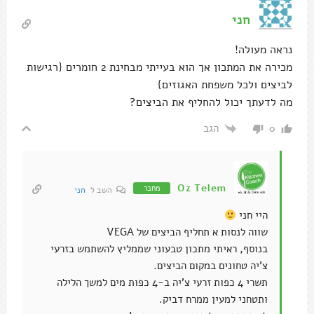
חני
נראה מעולה!
מכירה את המתכון אך הוא בעייתי מבחינת 2 חומרים {רגישות
לביצים ולכל משפחת האגוזים}
מה לדעתך יכול להחליף את הביצים?
הגב
0
Oz Telem
מחבר
השב ל
חני
היי חני
שווה לנסות א תחליף הביצים של VEGA
בנוסף, ראיתי מתכון טבעוני שממליץ להשתמש בזרעי
צ'יה טחונים במקום הביצים.
תשרי 4 כפות זרעי צ'יה ב-4 כפות מים למשך הלילה
ותטחני למעין ממרח דביק.