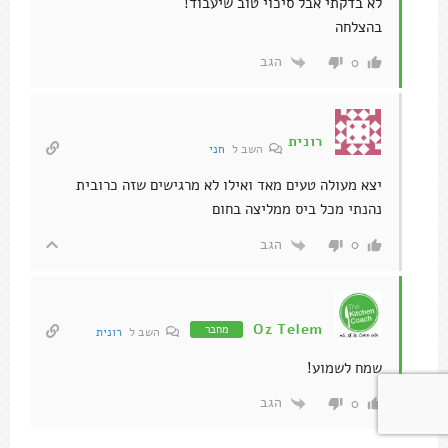
לא בדקתי אבל סיכוי טוב שיעבוד!
בהצלחה
הגב
0
רונית
השב ל
חני
יצא מעולה טעים מאד ואילו לא מרגישים שזה כרובית
נהנתי מכל ביס ממליצה בחום
הגב
0
Oz Telem
מחבר
השב ל
רונית
שמח לשמוע!
הגב
0