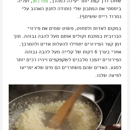
time דרך קצת יותר יעילה למהלך,
צפו כאן
, ועליה
ביססתי את המתכון שלי (ותודה לחנון האהוב עלי
נמרוד רייס ששיתף).
במקום לאדות ולסחוט, פשוט שמים את פירורי
הכרובית במחבת וקולים אותם מעל להבה גבוהה. תוך
זמן קצר הפירורים יתחילו להעלות אדים ולהתרכך.
אחרי בערך 6 דקות של קלייה מעל להבה גבוהה
הפירורים יהפכו מלבנים לשקפקפים ויהיו רכים יותר
למגע. האדים שהם משחררים הם מים שלא יפריעו
לפיצה שלנו.