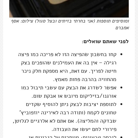
ומוסיפים תוספות (אני בחרתי בזיתים ובצל סגול) צילום: אסף
אמברם
לפני שאתם שואלים:
קחו בחשבון שהפיצה הזו לא פריכה כמו פיצה
רגילה – אין בה את העמילנים שהופכים בצק
חיטה לפריך. עם זאת, היא מספקת חלק ניכר
מהחוויה בהרבה פחות מאמץ.
אפשר לשדרג את הבצק עם עשבי תיבול כמו
אורגנו/בזיליקום מיובש או אבקת שום.
לתוספת יציבות לבצק ניתן להוסיף שקדים
טחונים לקמח (ותודה רבה לאירינה יוזפוביץ'
שבדקה והמליצה). אם אתם לא אלרגיים לגלוטן,
פירורי לחם יעשו את העבודה.
לגרסה טבעונית
: מוותרים על הגבינות או