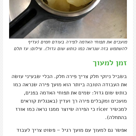
מועכים את תפוחי האדמה לפירה בעודם חמים (עדיף
להשתמש בזה שנראה כמו כותש שום גדול). צילום: עז תלם
זמן למעוך
בשביל ניוקי חלק צריך פירה חלק. הכלי שבעיני עושה
את העבודה הטובה ביותר הוא מועך פירה שנראה כמו
כותש שום גדול: שמים את תפוחי האדמה בפנים,
מועכים ומקבלים פירה רך ועדין (באנגלית קוראים
למכשיר ricer כי הפירה שיוצר ממנו נראה כמו אורז
בהתחלה).
אפשר גם למעוך עם מועך רגיל – פשוט צריך לעבוד