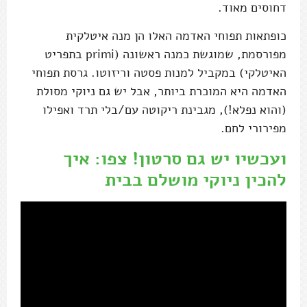
דחוסים מאוד.
כופתאות תפוחי האדמה האלו הן מנה איטלקית
מפורסמת, שמוגשת כמנה ראשונה (primi בתפריט
האיטלקי) במקביל למנות פסטה וריזוטו. גרסת תפוחי
האדמה היא המוכרת ביותר, אבל יש גם ניוקי מסולת
(והוא נפלא!), מגבינת ריקוטה עם/בלי תרד ואפילו
מפירורי לחם.
ועכשיו יש גם סרטון! צפו: איך
להכין ניוקי מושלם בבית