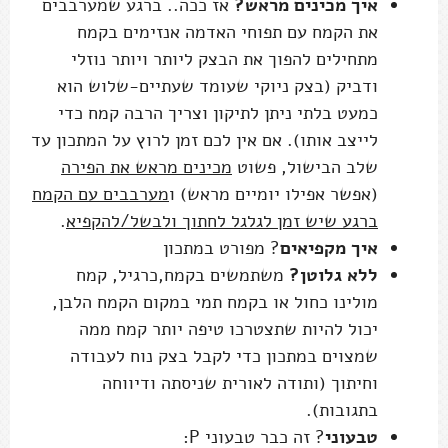
איך מכינים מראש?
אז ככה.. ברגע שמערבבים
את הקמח עם תפוחי האדמה אנזימים בקמח
מתחילים להפוך את הבצק ליותר ויותר נוזלי
ודביק (בצק ניוקי שעומד שעתיים-שלוש הוא
כמעט בלתי ניתן לתיקון וצריך הרבה קמח כדי
לייצב אותו). אם אין לכם זמן לרוץ על המתכון עד
שלב הבישול, פשוט
מכינים מראש את הפירה
(אפשר אפילו יומיים מראש) ו
מערבבים עם הקמח
ברגע שיש זמן לגלגל לחתוך ולבשל/להקפיא
.
איך מקפיאים
? מפורט במתכון
ללא גלוטן?
משתמשים בקמח,כרגיל, קמח
מולינו כחול או בקמח תמי במקום הקמח הלבן,
יכול להיות שתצטרכו טיפה יותר קמח ממה
שמצוים במתכון כדי לקבל בצק נוח לעבודה
וחיתוך (ותודה לאורית שניסתה ודיווחה
בתגובות).
טבעוני
? זה כבר טבעוני P: