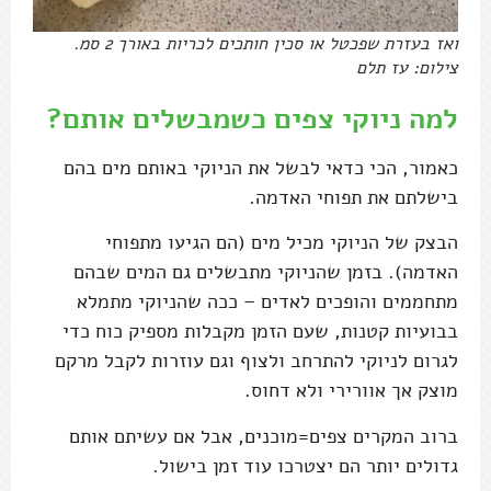
ואז בעזרת שפכטל או סכין חותכים לכריות באורך 2 סמ.
צילום: עז תלם
למה ניוקי צפים כשמבשלים אותם?
כאמור, הכי כדאי לבשל את הניוקי באותם מים בהם
בישלתם את תפוחי האדמה.
הבצק של הניוקי מכיל מים (הם הגיעו מתפוחי
האדמה). בזמן שהניוקי מתבשלים גם המים שבהם
מתחממים והופכים לאדים – ככה שהניוקי מתמלא
בבועיות קטנות, שעם הזמן מקבלות מספיק כוח כדי
לגרום לניוקי להתרחב ולצוף וגם עוזרות לקבל מרקם
מוצק אך אוורירי ולא דחוס.
ברוב המקרים צפים=מוכנים, אבל אם עשיתם אותם
גדולים יותר הם יצטרכו עוד זמן בישול.