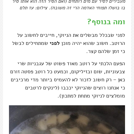
מעבירים לסיר עם מים רותחים (ואם הסיר הזה הוא אותו סיר
בו בושלו תפוחי האדמה הרי זה משובח). צילום: עז תלם
ומה בנוסף?
לפני שבכלל מבשלים את הניוקי, חייבים לחשוב על
הרוטב. חשוב שהוא יהיה מוכן
לפני
שמתחילים לבשל
כי זמן שלהם קצר.
הפעם הלכתי על רוטב מאוד פשוט של עגבניות שרי
צבעוניות, שום ובזיליקום, וכמעט כל רוטב פסטה זורם
כאן – רק חשוב לזכור לא להעמיס ביותר מדי מרכיבים
כי אנחנו רוצים שהניוקי יככבו (לינקים לרטבים
מומלצים לניוקי מתחת למתכון).