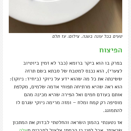
טעים בכל עונה בשנה. צילום: עז תלם
הפיצוח
בפרק בו הוא ביקר ברומא (כבר לא זמין ביוטיוב
לצערי), הוא נכנס למטבח של סבתא בשם תרזה
ששינתה את כל מה שהוא ידע על ניוקי (ביחיד: ניוקו):
הוא ראה שהיא מרתיחה תפוחי אדמה שלמים, מקלפת
אותם בעודם חמים ואל הפירה שהיא מכינה מהם
מוסיפה רק קמח ומלח – ומזה מרימה ניוקי שגרם לו
להתמוגג.
אז נטענתי בהמון השראה והחלטתי לבדוק את המתכון
שראיתי. אבל לפני כן הרמתי צלצול לחברים מ
עלה