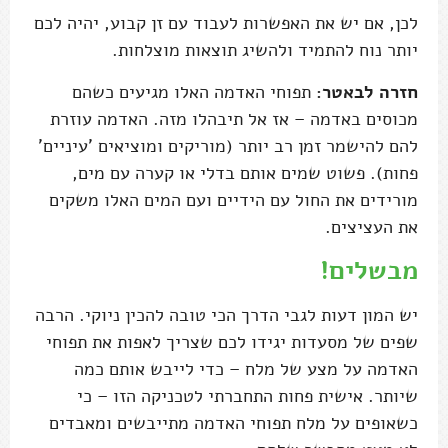
לכן, אם יש את האפשרות לעבוד עם זן קבוע, יהיה לכם
יותר נוח להתמיד ולהשיג תוצאות מוצלחות.
חזרה לבאטר:
תפוחי האדמה האלו מגיעים כשהם
מכוסים באדמה – אז אל תיבהלו מזה. האדמה עוזרת
להם להישמר זמן רב יותר (מוריקים ומוציאים 'עיניים'
פחות). פשוט שמים אותם בדלי או קערה עם מים,
מורידים את החול עם הידיים ועם המים האלו משקים
את העציצים.
מבשלים!
יש המון דעות לגבי הדרך הכי טובה להכין ניוקי. הרבה
שפים של מסעדות יגידו לכם שצריך לאפות את תפוחי
האדמה על מצע של מלח – כדי לייבש אותם כמה
שיותר. אישית פחות התחברתי לטכניקה הזו – כי
כשאופים על מלח תפוחי האדמה מתייבשים ומאבדים