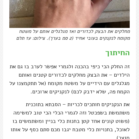
מחלקים את הבצק לכדורים ואז מגלגלים אותם על משטח
מקומח לנקנקים בעובי אחיד (2 סמ בערך). צילום: עז תלם
החיתוך
זה החלק הכי כיפי בהכנה ולגמרי אפשר לערב בו גם את
הילדים – את הבצק מחלקים לכדורים קטנים ואותם
מגלגלים עם הידיים על משטח מקומח (אל תתקמצנו על
הקמח פה, שלא ידבק לכם) לנקניקים ארוכים.
את הנקניקים חותכים לכריות – הסבתא בתוכנית
משתמשת בשפכטל וזה לגמרי הכלי הכי טוב למשימה
(פשוט קונים אחד קטן בחנות כלי בניין ומשתמשים בו
לאוכל, בחנויות כלי מטבח יגבו מכם סתם כסף על אותו
מוצר).