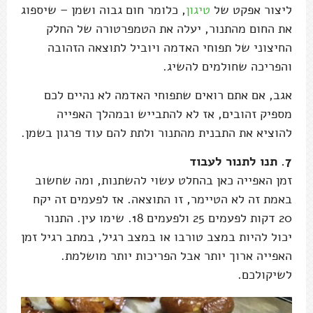
ליצור אפקט של
טיגון
, כלומר חום גבוה ושמן – שיספוג
את החום מהתנור, יעלה את הטמפרטורה של החלק
החיצוני של תפוחי האדמה ויוביל לתוצאה הזהובה
והפריכה שחולמים להשיג.
אגב, אם אתם רואים שתפוחי האדמה לא נהיים לכם
מספיק זהובים, אז לא להתבייש ובמהלך האפייה
להוציא את התבנית מהתנור ולתת להם עוד פרגון בשמן.
7. תנו לתנור לעבוד
זמן האפייה כאן בהחלט עשוי להשתנות, ומה שחשוב
באמת זה לא הטיימר, זו התוצאה. אז לפעמים זה יקח
20 דקות לפעמים 25 ולפעמים 18. שימו עין. התנור
יכול להיות במצב טורבו או במצב רגיל, במתב רגיל זמן
האפייה ארוך יותר אבל הפריכות יותר מושלמת.
לשיקולכם.