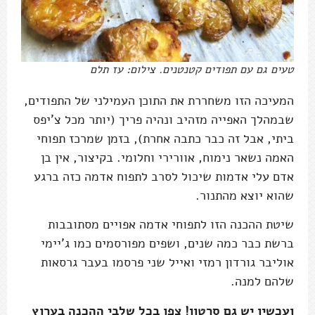
טעים גם עם תפודים קטנטנים. צילום: עז תלם
המעיכה הזו משחררת את התוכן העמילני של התפודים,
שבמהלך האפייה מזהיב ונהיה פריך (יותר מכל צ'יפס
ביתי, אבל זה כבר כתבה אחרת), בזמן שמרכז תפוחי
האמה נשאר נימוח, אוורירי וחלומי. בקיצור, אין בן
אדם עלי אדמות שיכול לסרב לתפוח אדמה כזה ברגע
שהוא יוצא מהתנור.
שיטת ההכנה הזו לתפוחי אדמה אפויים מסתובבות
ברשת כבר כמה שנים, ושפים מפורסמים כמו ג'יימי
אוליבר גורדון רמזי ואייל שני פרסמו בעבר גרסאות
שלהם למנה.
ועכשיו יש גם סרטון! צפו בכל שלבי ההכנה בערוץ