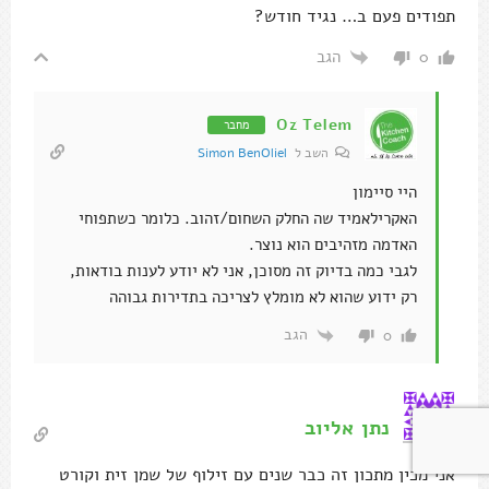
תפודים פעם ב… נגיד חודש?
הגב
0
Oz Telem
מחבר
השב ל
Simon BenOliel
היי סיימון
האקרילאמיד שה החלק השחום/זהוב. כלומר כשתפוחי
האדמה מזהיבים הוא נוצר.
לגבי כמה בדיוק זה מסוכן, אני לא יודע לענות בודאות,
רק ידוע שהוא לא מומלץ לצריכה בתדירות גבוהה
הגב
0
נתן אליוב
אני מכין מתכון זה כבר שנים עם זילוף של שמן זית וקורט