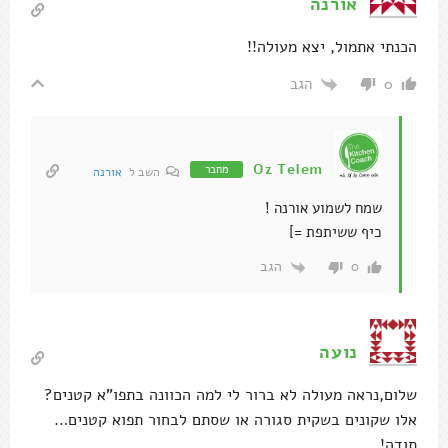
אורנה
הכנתי אתמול, יצא מעולה!!
הגב
0
Oz Telem
מחבר
השב ל
אורנה
שמח לשמוע אורנה !
כיף ששיתפת =]
הגב
0
נועה
שלום,נראה מעולה לא ברור לי למה הכוונה בתפו"א קטנים?
אלו שקונים בשקית סגורה או שסתם לבחור תפוא קטנים…
תודה!