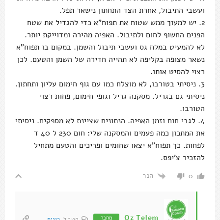
ועשבי התיבול, אחרת הצד התחתון נישאר תפל.
2. יש למעוך ממש שטוח את תפוח"א כדי להגדיל את שטח
הפנים החשוף לחום ולתיבול. האפיה מהירה ומדוייקת יותר.
לא להמעיט במלח גס ועשבי תיבול והשמן. במקום בו תפוח"א
נשאר מצופה בקליפה לא תהייה חדירה של השמן והטעם. לכן
רצוי להסיט אותו.
3. ניסיתי בטורבו, לא מוצלח כמו עם גוף חימום עליון ותחתון.
ניסיתי גם בגריל. מסקנה גריל וגופי חימום, פחות רצוי
הטורבו.
4. לגבי חום וזמן האפיה. הנתונים שציינת לא מספקים. ניסיתי
את המתכון כמה פעמים והמסקנה שלי: חום 230 ל 40 ד
לפחות. כך תפוח"א יצאו שחומים ופריכים והטעם מתחיל
להזכיר צ'יפס.
הגב
0
Oz Telem
מחבר
השב ל
רונית