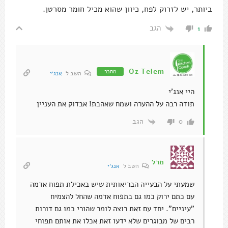
ביותר, יש לזרוק לפח, כיוון שהוא מכיל חומר מסרטן.
הגב
1
Oz Telem
מחבר
השב ל
אנג׳י
היי אנג'י
תודה רבה על ההערה ושמח שאהבת! אבדוק את העניין
הגב
0
מרל
השב ל
אנג׳י
שמעתי על הבעייה הבריאותית שיש באכילת תפוח אדמה
עם כתם ירוק כמו גם בתפוח אדמה שהחל להצמיח
"עיניים". יחד עם זאת רוצה לומר שהורי כמו גם דורות
רבים של מבוגרים שלא ידעו זאת אכלו את אותם תפוחי