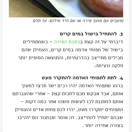
מועכים עם מועך פירה או עם היד צילום: עז תלם
3. להתחיל בישול במים קרים
דיברתי על זה קצת ב
כתבת הפירה
– כשמתחילים
בישול של תפוחי אדמה במים קרים, העמילן שהם
מכילים מתייצב בהדרגתיות, והתוצאה הסופית יותר
חלקה ונעימה.
4. לתת לתפוחי האדמה להתקרר מעט
ברגע שתפוחי האדמה יהיו רכים ישר תרצו למעוך
אותם, אבל אבקש מכם לחכות קצת – אחרי שהעברתם
אותם למסננת לכו לעשות משהו אחר כמה דקות –
התפוחים יתקררו מעט, יהיו לכם פחות אדים והעמילן
שבהם יתחיל להתייצב. זה אומר שבתנור הם יזהיבו
בצורה אחידה יותר.