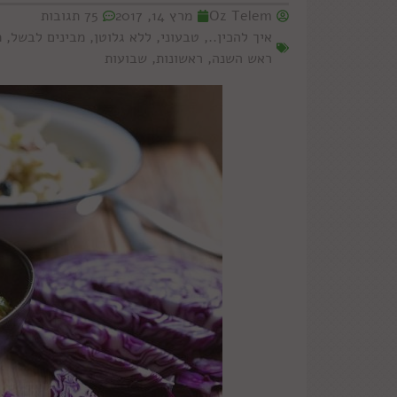
Oz Telem
מרץ 14, 2017
75 תגובות
איך להכין..
,
טבעוני
,
ללא גלוטן
,
מבינים לבשל
,
מ
ראש השנה
,
ראשונות
,
שבועות