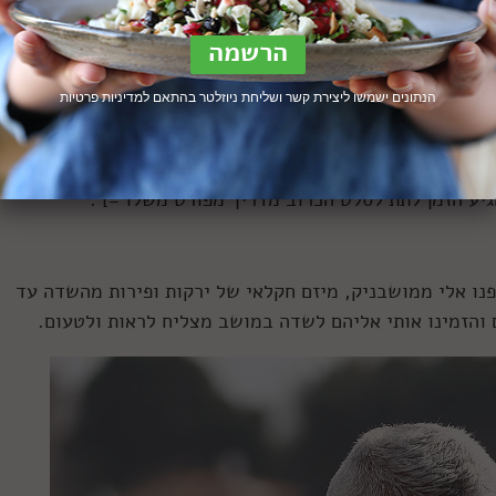
הנתונים ישמשו ליצירת קשר ושליחת ניוזלטר בהתאם ל
מדיניות פרטיות
ם מכם (ואחרי שקוראים אחרים חיכו בסבלנות למתכון שהוא לא
גיע הזמן לתת לסלט הכרוב מדריך מפורט משלו =] .
פנו אלי ממושבניק, מיזם חקלאי של ירקות ופירות מהשדה עד
 והזמינו אותי אליהם לשדה במושב מצליח לראות ולטעום.