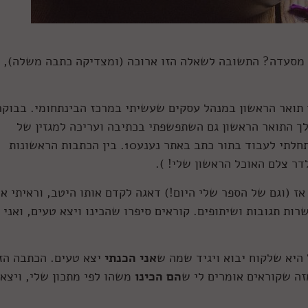
 מסעדה? התשובה לשאלה הזו ארוכה (ומצדיקה כתבה משלה), 
 תואר הראשון במנהל עסקים שעשיתי במרכז הבינתחומי. בבוקר
לך התואר הראשון גם השתפשפתי בכתיבה ועריכה למגזין של
המרכז, ובשנה השלישית של הלימודים כבר התחלתי לעבוד בתור כתב באתר נענע10. בין הכתבות הראשונות
דר צלם האוכל הראשון שלי! ).
ז (וגם של הספר שלי היום!) דאגה לקדם אותו היטב, וראיתי אי
רות תגובות ושיתופים. קוראים סיפרו שהכינו ויצא טעים, ואני
היא שלקוח יבוא ויגיד שמה ש
אני הכנתי
יצא טעים. הכתבה הז
זה שקוראים אומרים לי ש
הם הכינו
משהו לפי מתכון שלי, ויצא