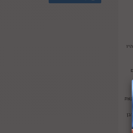
יו
קצת
בן