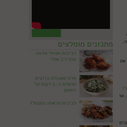
קראו עוד »
ה.
מתכונים מומלצים
לביבות תפוחי אדמה
ממרכיב אחד
 את
סלט טאבולה כרובית
מושלם ב-5 דקות על
רז
השעון
 אז
לביבות פראסה ומנגולד
נים