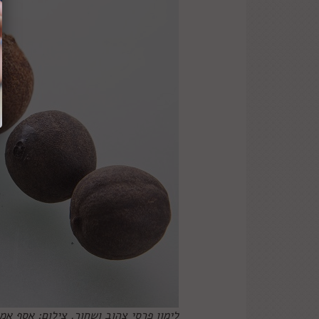
לימון פרסי צהוב ושחור. צילום: אסף אמ