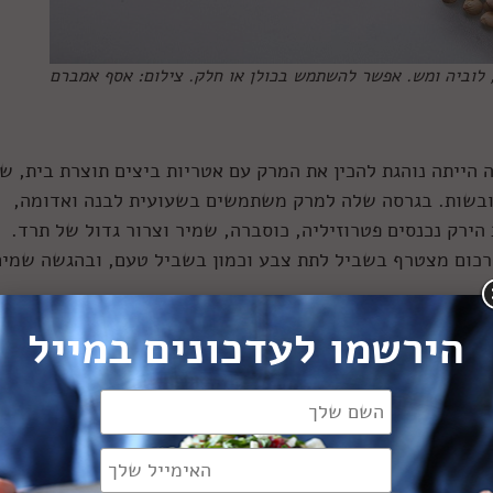
 לוביה ומש. אפשר להשתמש בכולן או חלק. צילום: אסף אמברם
ייתה נוהגת להכין את המרק עם אטריות ביצים תוצרת בית, שה
ובשות. בגרסה שלה למרק משתמשים בשעועית לבנה ואדומה,
 הירק נכנסים פטרוזיליה, כוסברה, שמיר וצרור גדול של תרד.
ורכום מצטרף בשביל לתת צבע וכמון בשביל טעם, ובהגשה שמים
הירשמו לעדכונים במייל
ינל) מספר שאת המנה אימו נהגה להכין ביחד עם גרגרי חומוס
דשים התרככו. אז נכנס לימון פרסי שבור/מחורר, ואחרי עוד 
, שמיר ואפשר גם נענע. בסוף הבישול מוסיפים אטריות, ובגרסת
 הן מתבשלות בחום שנשאר. מגישים ביחד עם גבינת לאבנה (כמו
, ואז בהגשה סוחטים את הלימון הפרסי בתוך הצלחת.