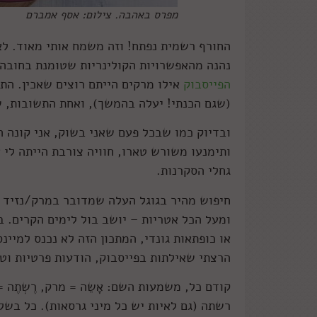
מפרס באהבה. צילום: אסף אמברם
החורף רשמית נפתח! וזה משמח אותי מאוד. לא 
נהנה מהאפשרויות הקולינריות שטומנת בחובה 
הפייסבוק
אילו מרקים הייתם רוצים שאכין. התש
(שגם הכנתי! יעלה בהמשך), ואחת התשובות, שכת
ובדיוק כמו שבכל פעם שאני בשוק, אני קונה 
ותימנעו משורש טארו, חוויה צורבת הייתה לי 
גחלי הסקרנות.
חיפוש מהיר בגוגל העלה שמדובר במרק/נזיד ס
ומעל הכל אטריות – יושב בול לימים הקרים. ב
או כופתאות גונדי, המתכון הזה לא נכנס למיינ
הרצתי שאילתות בפייסבוק, הודעות פרטיות וט
קודם כל, משמעות השם: אָשֵה = מרק, רֶשְתֶה =
רשתה (גם לאיות יש כל מיני גרסאות). כל בשלן