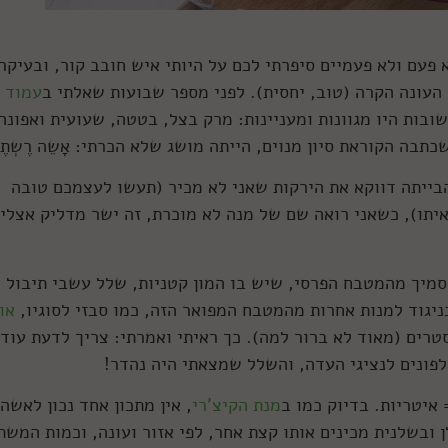
פעם ולא פעמיים סיפרתי לכם על היותי איש חובב קור, ובעיקר
העונה הקרה (טוב, יחסית). לפני מספר שבועות שאלתי ב
עמוד
ובות היו מגוונות ומעניינות: מרק בצל, בטטה, שעועית ואפונה
בה הקוראת סיון מנוים, הייתה מושג שלא הכרתי: אָשֵה רֶשְתֶ
הבייתה דווקא את הירקות שאני לא מכיר (תעשו לעצמכם טובה
איתו), כשאני רואה שם של מנה לא מוכרת, זה ישר מדליק אצלי
מיך מהמטבח הפרסי, שיש בו המון קטניות, שלל עשבי תיבול
ניגוד למנות אחרות מהמטבח המפואר הזה, כמו סבזי לסוגיו,
או
סטרים (מאוד לא ברור למה). כך ראיתי ואמרתי: צריך לדעת עוד.
לפונים לנציגי העדה, והשלל שמצאתי היה נהדר!
 איטריות. בדיוק כמו ב
מנת הקיצ'רי
, אין מתכון אחד נכון לאשה
 ובשלנית מכינים אותו קצת אחר, לפי אזור ועונה, וכמות המשת