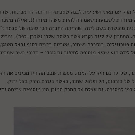
ל מרק עם מאש ושעועית לבנה שסבתא ודודתה היו מכינות, שדו
 מיוחדת לשבועות שאמורה להיות משהו מיוחד!). איילת משכה
נית מוכשרת בשם ליזה, שהייתה החברה הכי טובה של סבתה ז"
. המתכון של ליזה נקרא אשה רשתה שלרן (שלרן=לפת), ומכיל
ליזה הוא שהיא מוסיפה לסיפור גם גונדי – כדורי בשר שמכיני
ר, שגדלה גם היא על המנה, מספרת שבביתה היו מכינים את ה
 של כורכום, הל ופלפל שחור, כאשר בגזרת הירק בצל ירוק,
טרפו למסיבה. גם אצלם על המרק המוכן היו מוסיפים ערימה נדי