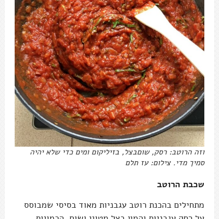
וזה הרוטב: רסק, שוםבצל, בזיליקום ומים כדי שלא יהיה
סמיך מדי. צילום: עז תלם
שכבת הרוטב
מתחילים בהכנת רוטב עגבניות מאוד בסיסי שמבוסס
על רסק עגבניות והמון בצל מטוגן ושום. הכמויות