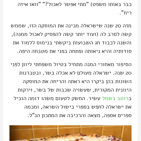
כבר באותו משפט) "מתי אפשר לאכול?" "וואו איזה
ריח".
מזה 20 שנה שישראלה מכינה את המוסקה הזו, שממש
קשה לסרב לה (ועוד יותר קשה להפסיק לאכול ממנה),
והשנה לכבוד חג השבועות ביקשתי בנימוס ללמוד את
סודותיה והיא ניאותה ופתחה בפני את מטבחה היפה.
הסיפור מאחורי המנה מתחיל בטיול משפחתי ליוון לפני
20 שנה. ישראלה מעולם לא אכלה בשר, ובטברנות
השונות בהן ביקרו היא ראתה והריחה את המוסקה
היוונית המקורית, שעשויה שכבות של בשר, וירקות
ב
רוטב בשמל
עשיר. החשק לטעום משהו דומה הוביל
את ישראלה לחפש בספרי בישול השראה, ומכמה
ספרים אספה, מצאה והרכיבה את המתכון הנ"ל.