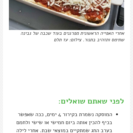
אחרי האפייה הראשונית מפרגנים בעוד שכבה של גבינה
שתימס ותזהיב בתנור. צילום: עז תלם
לפני שאתם שואלים:
המוסקה נשמרת בקירור 4 ימים, ככה שאפשר
בכיף להכין אותה ביום חמישי או שישי ולחמם
בערב החג שמתקיים במוצאי שבת. אחרי לילה
במקרר היא גם תהיה הרבה יותר קלה לחיתוך.
לא מומלץ להקפיא.
לגרסה טבעונית: מחליפים את הגבינות ב-500
גרם טופו משי+450 גרם טופו קשה שטוחנים יחד
בבלנדר לתערובת חלקה ומתבלים ב1-2 כפות
שמרי בירה או מיסו לבן ומלח לפי הטעם. את