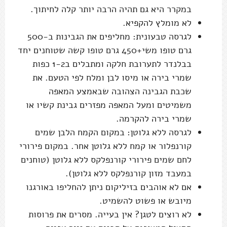
שכבת הגבינה הצהובה שבאמצע המאפה
משמיטים ומעל המאפה מפזרים גבינת קשיו או
שמרי בירה להקרמה.
לגרסה ללא גלוטן: במקום הקמח הלבן שמים
קורנפלור או קמח ללא גלוטן אחר. במקום פירורי
לחם שמים פירורי קורנפלקס ללא גלוטן (טוחנים
במעבד מזון קורנפלקס ללא גלוטן).
אם לא אוהבים בזיליקום ניתן להחליפו באורגנו
מיובש או פשוט להשמיט.
לא רוצים לטגן? אין בעייה. מסרים את פרוסות
החציל המצופות על תבנית עם נייר אפייה,
משמנים היטב משני הצדדים ושולחים לתנור
שחומם מראש ל-200 מעלות 10-12 דקות עד
הזהבה.