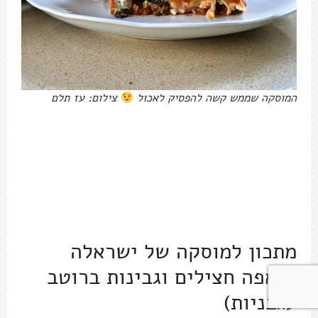
מתכון למוסקה של ישראלה
(מאפה חצילים וגבינות ברוטב
עגבניות)
תבנית בגודל 32X24 או גודל דומה (אפשר גם לפצל
ל-2 תבניות אינגליש קייק או על פני כמה תבניות
קטנות יותר)
חלבי, 10-12 מנות, 60 דקות עבודה, שלוש שעות
עד שאפשר לאכול
מצרכים:
לשכבת הגבינות:
1 חבילה (300 גרם) ריקוטה פרסקה גד
1/2 חבילה (50 גרם) פרמזן גרנה פדנו מגוררת גד