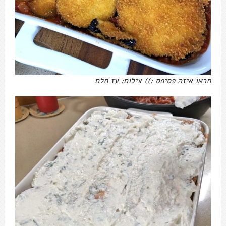
תראו איזה פסיפס :)) צילום: עז תלם