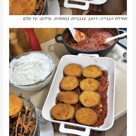
תחילת הבנייה: רוטב עגבניות בתחתית. צילום: עז תלם