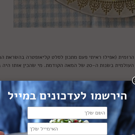
רומית (אפילו ראיתי פעם מתכון לסלט קליאופטרה בהשראת המ
הקלאסית), סלט הקיסר נרשם בדפי הקולינריה העולמית בשנות ה-20 של המאה הקודמת. מי שהכין אותו 
ר אחרי יום מוצלח, נכנסו למסעדה חבורת סועדים רעבים, ושאל
הירשמו לעדכונים במייל
ה להגיש להם, אז הוא אלתר להם מנה עם מה שהוא מצא במטבח: