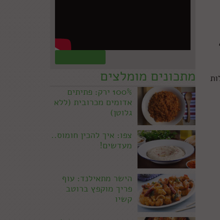
קראו עוד »
מתכונים מומלצים
ות
100% ירק: פתיתים
אדומים מכרובית (ללא
גלוטן)
צפו: איך להכין חומוס..
מעדשים!
הישר מתאילנד: עוף
פריך מוקפץ ברוטב
קשיו