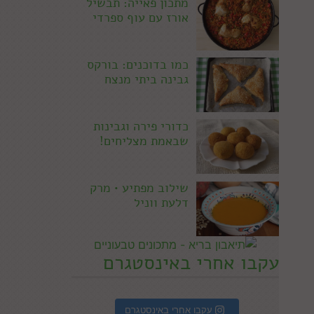
מתכון פאייה: תבשיל
אורז עם עוף ספרדי
כמו בדוכנים: בורקס
גבינה ביתי מנצח
כדורי פירה וגבינות
שבאמת מצליחים!
שילוב מפתיע • מרק
דלעת ווניל
עקבו אחרי באינסטגרם
עקבו אחרי באינסטגרם