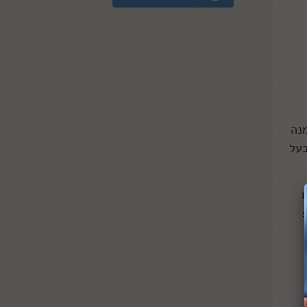
נה
היה בעל
ו