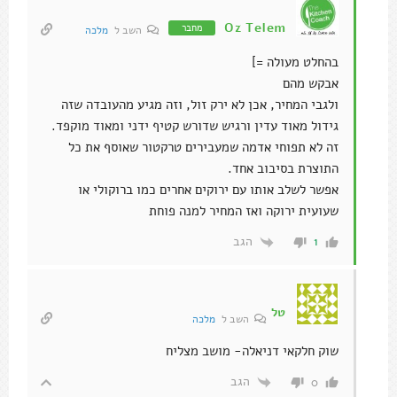
Oz Telem
מחבר
השב ל
מלכה
בהחלט מעולה =]
אבקש מהם
ולגבי המחיר, אכן לא ירק זול, וזה מגיע מהעובדה שזה
גידול מאוד עדין ורגיש שדורש קטיף ידני ומאוד מוקפד.
זה לא תפוחי אדמה שמעבירים טרקטור שאוסף את כל
התוצרת בסיבוב אחד.
אפשר לשלב אותו עם ירוקים אחרים כמו ברוקולי או
שעועית ירוקה ואז המחיר למנה פוחת
הגב
1
טל
השב ל
מלכה
שוק חלקאי דניאלה- מושב מצליח
הגב
0