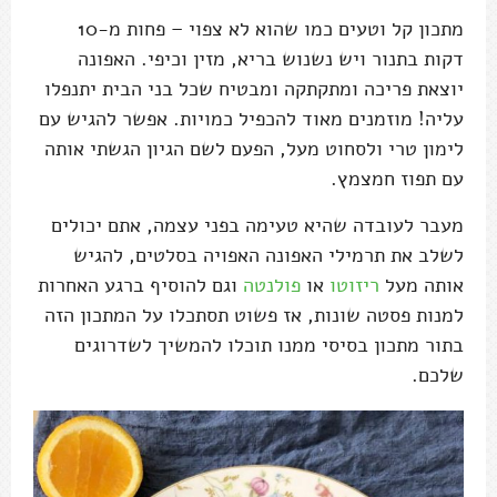
מתכון קל וטעים כמו שהוא לא צפוי – פחות מ-10
דקות בתנור ויש נשנוש בריא, מזין וכיפי. האפונה
יוצאת פריכה ומתקתקה ומבטיח שכל בני הבית יתנפלו
עליה! מוזמנים מאוד להכפיל כמויות. אפשר להגיש עם
לימון טרי ולסחוט מעל, הפעם לשם הגיון הגשתי אותה
עם תפוז חמצמץ.
מעבר לעובדה שהיא טעימה בפני עצמה, אתם יכולים
לשלב את תרמילי האפונה האפויה בסלטים, להגיש
אותה מעל
ריזוטו
או
פולנטה
וגם להוסיף ברגע האחרות
למנות פסטה שונות, אז פשוט תסתכלו על המתכון הזה
בתור מתכון בסיסי ממנו תוכלו להמשיך לשדרוגים
שלכם.