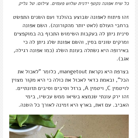
כל שיח אפונה נקטף ידנית שלוש פעמים. צילום: טל גליק
זהו פיתוח לאפונה שבוצע בהולנד ועם השנים התפשט
ברחבי העולם (לאט יותר מהקורונה). השם אפונה
סינית ניתן לה בעקבות השימוש התכוף בה במוקפצים
ומרקים שונים בסין, והשם אפונת שלג ניתן לה כי
באירופה היא נשתלה בעונת השלג (כמו אפונה רגילה,
אגב).
בצרפת היא נקראת mangetout, כלומר "לאכול את
הכל", ובאמת כדאי לאכול את כולה כי היא מקור מצוין
לויטמין C, ויטמין A, ברזל וסיבים וסיבים תזונתיים.
זהו ירק עונתי שנמצא בשיאו ממש עכשיו, בימי
האביב. עם זאת, בארץ היא זמינה לאורך כל השנה.