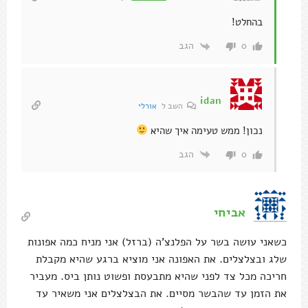
בהחלט!
הגב
0
idan
השב ל
אורלי
נכון! ממש טעימה איך שהיא
הגב
0
אביחי
כשאני עושה בשר על הפלנצ'ה (ברזל) אני מניח כמה אפונות
שלג ובצלצלים. את האפונה אני מוציא ברגע שהיא מקבלת
חריכה מכל צד לפני שהיא מתבעסת ופשוט נותן ביס. מעביר
את הזמן עד שהבשר מסיים. את הבצלצלים אני משאיר עד