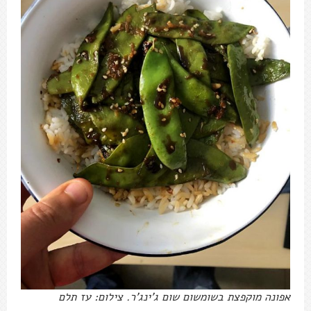
אפונה מוקפצת בשומשום שום ג'ינג'ר. צילום: עז תלם