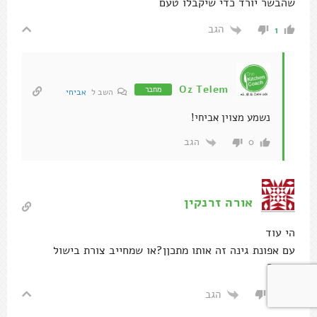
שהבשר יורד כדי שיקבלו טעם
הגב
1
Oz Telem
מחבר
השב ל
אביחי
נשמע מצוין אביחי!
הגב
0
אורה זרנקין
הי עוד
עם אפונת גינה זה אותו מתכןן?או שמחייב צורת בישול
שונה?
הגב
0