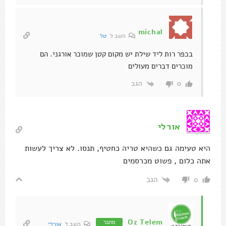
michal
השב ל
טל
בכפר רות ליד שילת יש מקום קטן שמוכר אורגני. הם
מוכרים דברים מעולים
הגב
0
אורלי
היא טעימה גם כשהיא טריה כחטיף, תנסו. לא צריך לעשות
אתה כלום , פשוט מכרסמים
הגב
0
Oz Telem
מחבר
השב ל
אורלי