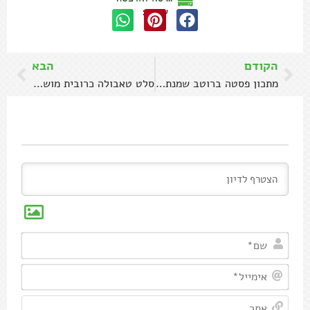
שתפו:
הקודם
הבא
מתכון פסטה ברוטב שמנת פטריות כמו במסעדות
סלט טאבולה כרובית מושלם ב-5 דקות על השעון
שם*
אימיי
אתר