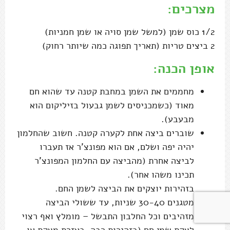
מצרכים:
1/2 כוס שמן (למשל שמן סויה או שמן חמניות)
2 ביצים טריות (תאריך תפוגה כמה שיותר רחוק)
אופן הכנה:
מחממים את השמן במחבת קטנה עד שהוא חם
מאוד (כשמכניסים לשמן גבעול בזיליקום הוא
מבעבע).
שוברים ביצה אחת לקערה קטנה. חשוב שהחלמון
יהיה יפה ושלם, אם הוא מפונצ'ר אז תעברו
לביצה אחרת (מהביצה עם החלמון המפונצ'ר
תכינו משהו אחר).
בזהירות יוצקים את הביצה לשמן החם.
מטגנים 30-40 שניות, עד ששולי הביצה
מזהיבים וכל החלבון התבשל – מומלץ ואף רצוי
לצקת שמן חם (בזהירות רבה, בעזרת מצקת או