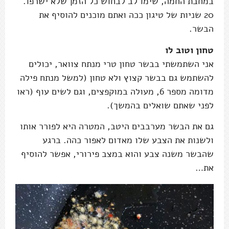
במחבת החמה, שימו לב לבחוש כל הזמן שלא ישרפו.
20 שניות של טיגון ככה ואתם מוכנים להוסיף את
הבשר.
טחון וטוב לו
אני השתמשתי בבשר טחון טרי מנתח צוואר, יכולים
להשתמש גם בבשר קצוץ ולא טחון (למשל מנתח פילה
מדומה מספר 6, מעולה במוקפצים, וגם לשים עוף (ראו
לפני שאתם שואלים בהמשך).
גם את הבשר מערבבים היטב, המטרה היא לפורר אותו
ולשנות את הצבע שלו מאדום לאפור כהה. ברגע
שהבשר משנה צבע והוא במצב פירורי, אפשר להוסיף
את…