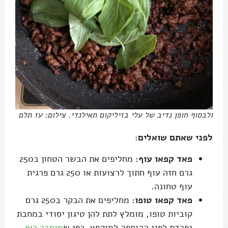
ולבסוף חופן נדיב של עלי בזיליקום תאילנדי. צילום: עז תלם
לפני שאתם שואלים:
פאד קפאו עוף:
מחליפים את הבשר הטחון ב250
גרם חזה עוף חתוך לרצועות או 250 גרם פרגית
עוף טחונה.
פאד קפאו טופו:
מחליפים את הבקר ב250 גרם
קוביות טופו, מומלץ לתת להן טיגון יסודי במחבת
נפרדת לפני ההוספה למוקפץ, כפי ש
מוסבר כאן
.