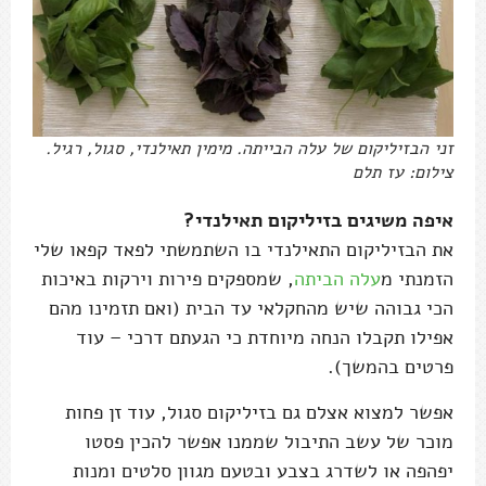
זני הבזיליקום של עלה הבייתה. מימין תאילנדי, סגול, רגיל.
צילום: עז תלם
איפה משיגים בזיליקום תאילנדי?
את הבזיליקום התאילנדי בו השתמשתי לפאד קפאו שלי
הזמנתי מ
עלה הביתה
, שמספקים פירות וירקות באיכות
הכי גבוהה שיש מהחקלאי עד הבית (ואם תזמינו מהם
אפילו תקבלו הנחה מיוחדת כי הגעתם דרכי – עוד
פרטים בהמשך).
אפשר למצוא אצלם גם בזיליקום סגול, עוד זן פחות
מוכר של עשב התיבול שממנו אפשר להכין פסטו
יפהפה או לשדרג בצבע ובטעם מגוון סלטים ומנות