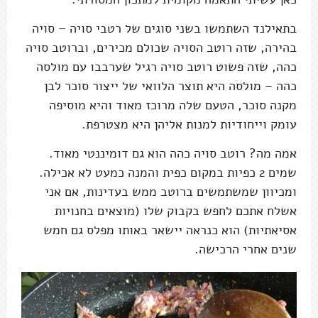
בתאילנד השתמשו בשני סוגים של רטבי סויה – סויה
בהירה, שזה רוטב הסויה שכולם מכירים, וברוטב סויה
כהה, שזה פשוט רוטב סויה רגיל שערבבו עם מולסה
כהה – מולסה היא תוצר הלוואי של ייצור סוכר לבן
מקנה סוכר, הטעם שלה מרוכז מאוד והיא מוסיפה
עומק וייחודיות למנות אליהן היא מצטרפת.
אמה מה? רוטב סויה כהה הוא גם דומיננטי מאוד.
שמים 2 כפיות במקום כפית והמנה כמעט לא אכילה.
ומכיוון שמשתמשים ברוטב ממש בעדינות, אם אני
אשלח אתכם לחפש בקבוק שלו (מוצאים בחנויות
אסיאתיות) הוא כנראה יישאר באותו מפלס גם חמש
שנים אחרי הרכישה.