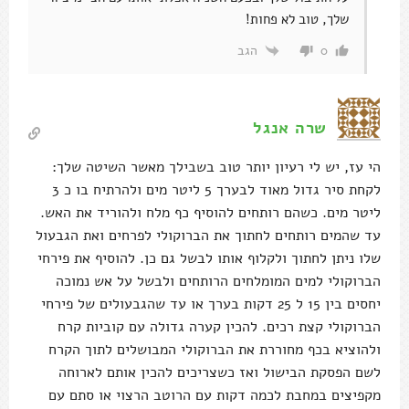
שלך, טוב לא פחות!
הגב
0
שרה אנגל
הי עז, יש לי רעיון יותר טוב בשבילך מאשר השיטה שלך:
לקחת סיר גדול מאוד לבערך 5 ליטר מים ולהרתיח בו כ 3
ליטר מים. כשהם רותחים להוסיף כף מלח ולהוריד את האש.
עד שהמים רותחים לחתוך את הברוקולי לפרחים ואת הגבעול
שלו ניתן לחתוך ולקלוף אותו לבשל גם כן. להוסיף את פירחי
הברוקולי למים המומלחים הרותחים ולבשל על אש נמוכה
יחסים בין 15 ל 25 דקות בערך או עד שהגבעולים של פירחי
הברוקולי קצת רכים. להכין קערה גדולה עם קוביות קרח
ולהוציא בכף מחוררת את הברוקולי המבושלים לתוך הקרח
לשם הפסקת הבישול ואז כשצריכים להכין אותם לארוחה
מקפיצים במחבת לכמה דקות עם הרוטב הרצוי או סתם עם