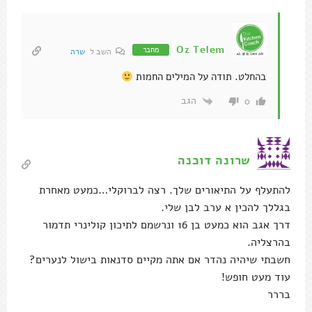
Oz Telem
מחבר
השב ל
שרה
בהחלט. תודה על המילים החמות
הגב
0
שרונה דוכנה
להתעלף על התיאורים שלך. רצה לברוקלי…כמעט מאחרת
בגללך להכין א ערב לבן שלי.
דרך אגב הוא כמעט בן 16 ונרשמם לתיכון קולינרי תדמור
בהרצליה.
חשבתי שיהיה נהדר אם אתה מקיים סדנאות בישול לנערים?
עוד מעט חופש!
בררר