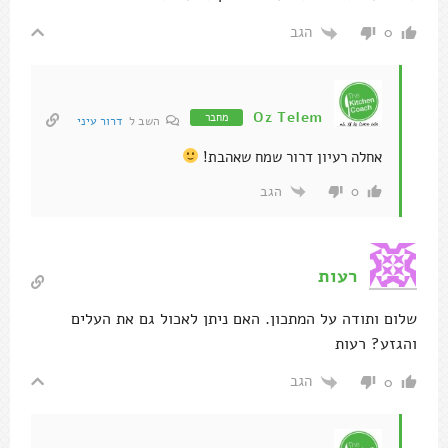
הגב
0
Oz Telem
מחבר
השב ל
דרור עיני
אחלה רעיון דרור שמח שאהבת!
הגב
0
רעות
שלום ותודה על המתכון. האם ניתן לאכול גם את העלים
והגזע? רעות
הגב
0