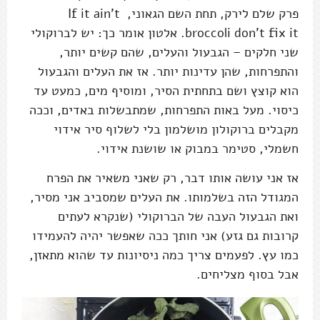
פרק שלם לירק, תחת השם הגאוני, If it ain't
broccoli don't fix it. אלטון אומר כך: יש לברוקולי
שני חלקים – הגבעול והעלים, שהם קשים יותר,
והתפרחות, שהן עדינות יותר. אז את העלים והגבעול
הוא קוצץ ושם בתחתית הסיר, ומוסיף מים, כמעט עד
כיסוי. מעל באות התפרחות, שמתבשלות באדים, וככה
מקבלים ברוקולון מושלמון בלי לשלוף סיר אידוי
חשמלי, סטימר במבוק או שושנת אידוי.
אז אני עושה אותו דבר, רק שאני משאיר את הפרח
המגודל הזה בשלמותו. את העלים שמסביב אני מסיר,
ואת הגבעול העבה של הברוקולי (שנקרא לעתים
קרובות גם גזע) אני חותך ככה שאפשר יהיה להעמידו
כמו עץ. לפעמים צריך כמה ניסיונות עד שהוא מתאזן,
אבל בסוף מצליחים.