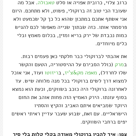
כרוב צלוי, כרובית אפויה או סלט
טאבולה
. אבל מה
שעובד הכי טוב זה ברוקולי, פשוט, ולא מתחכם. היום
אני אשתף אתכם במתכון שהוא כל כך קל שכמעט ולא
פרסמתי אותו. כזה שבתוך שנייה מאפשר לכם להגיש
כמות נכבדת של ירק בריא ומזין, בכלום מאמץ ובלי
כלים מיוחדים.
את אהבתי לברוקולי כבר חלקתי כאן פעמים רבות.
ב
מרק
(כולל הסבירם על ההיסטוריה, הטעם והקשר
שלו לחרדל),
מאפה מק&צ'יז
, ב
ריזוטו
ועוד, אני אוכל
למצוא דרך לשים ברוקולי בכל מנה מלוחה שיש. עד
לאחרונה ברוקולי היה כוכב בשווקים, וכעת הוא נמצא
בסוף עונתו. הירק האמיץ הזה פחות אוהב את החום
היוקד שמביאים איתם האביב והקיץ והסתיו
הישראליים. עם זאת, שבוע שעבר עדיין ראיתי ראשים
יפים ברחבי השווקים.
צפו: איך להכין ברוקולי מאודה בקלי קלות בלי סיר