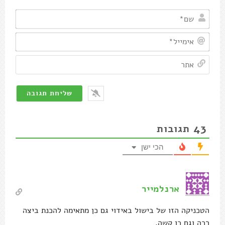
שם*
אימיי
אתר
43
תגובות
הכי ישן
ארנלמייר
הטכניקה הזו של בישול באידוי גם כן מתאימה להכנת ביצה
רכה וגם כן קשה.