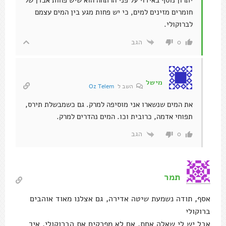
חומרים מזינים למים, כי יש פחות מגע בין המים עצמם
לברוקולי.
הגב
0
מישל
השב ל
Oz Telem
את המים שנשארו אני מוסיפה למרק. גם כשמבשלת תירס,
תפוחי אדמה, כרובית וכו. המים נהדרים למרק.
הגב
0
תמר
אסף, תודה נשמעת שיטה אדירה, גם אצלנו מאוד אוהבים
ברוקולי
אבל יש לי שאלה אחת, אם לא מפרקים את הברוקולי, איך