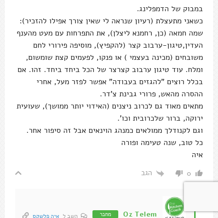
במבוק של הדמפלינג.
כשאני מתעצלת (רעיון שנראה לי שאין צורך אפילו להזכיר):
שמה חמאה (כן, רחמנא ליצלן), את התפרחות עם מעט מהענף
העדין,טיגון-ערבוב קצר (להקפיץ), מוסיפה פירורי לחם
משובחים (מכינה בעצמי ) או פנקו, לפעמים קצת שומשום,
ומלח. עוד טיגון ערבוב קצרצר של הכל ביחד ביחד. זהו. אם
בכלל רוצים "להגזים בעבודה" אפשר לפזר מעל, אחרי
ההסרה מהאש, פרורי גבינת צ'דר.
מתאים מאוד גם לכרוב ניצנים (האידוי יותר ממושך), שעועית
ירוקה, ברור שלכרובית וכו'.
וגם לקנודלך ממולאים כמנהג הוינאים אבל זה סיפור אחר.
כל טוב, שנה טעימה ופורה
איה
הגב
0
Oz Telem
מחבר
השב ל
איה פלשקס