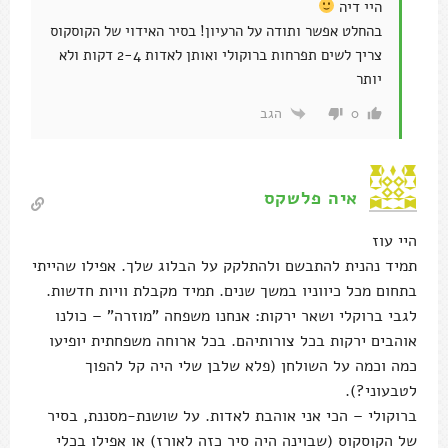
היי דיה
בהחלט אפשר ותודה על הרעיון! בסיר האידוי של הקוסקוס
צריך לשים תפרחות ברוקולי ואותן לאדות 2-4 דקות ולא
יותר
הגב
0
איה פלשקס
היי עוז
תמיד נהנית להתבשם ולהתלקק על הבלוג שלך. אפילו שהייתי
בתחום מכל כיווניו במשך שנים. תמיד מקבלת וויות חדשות.
לגבי ברוקלי ושאר ירקות: אנחנו משפחה "מוזרה" – כולנו
אוהבים ירקות בכל צורותיהם. בכל ארוחה משפחתית יופיעו
כמה וכמה על השולחן (פלא שלבן שלי היה קל להפוך
לטבעוני?).
ברוקולי – הכי אני אוהבת לאדות. על שושנת-מסננת, בסיר
של הקוסקוס (שבוינה היה סיר כזה לאורז) או אפילו בכלי