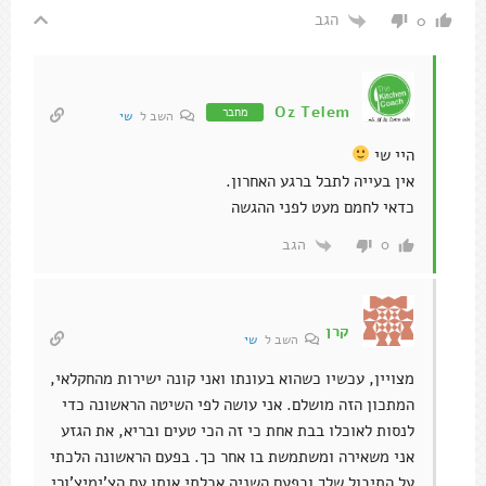
הגב
0
Oz Telem
מחבר
השב ל
שי
היי שי
אין בעייה לתבל ברגע האחרון.
כדאי לחמם מעט לפני ההגשה
הגב
0
קרן
השב ל
שי
מצויין, עכשיו כשהוא בעונתו ואני קונה ישירות מהחקלאי,
המתכון הזה מושלם. אני עושה לפי השיטה הראשונה כדי
לנסות לאוכלו בבת אחת כי זה הכי טעים ובריא, את הגזע
אני משאירה ומשתמשת בו אחר כך. בפעם הראשונה הלכתי
על התיבול שלך ובפעם השניה אכלתי אותו עם הצ'ימיצ'ורי