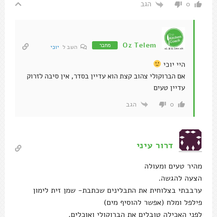
הגב
0
Oz Telem
מחבר
השב ל
יוכי
היי יוכי
אם הברוקולי צהוב קצת הוא עדיין בסדר, אין סיבה לזרוק
עדיין טעים
הגב
0
דרור עיני
מהיר טעים ומעולה
הצעה להגשה.
ערבבתי בצלוחית את התבלינים שכתבת- שמן זית לימון
פילפל ומלח (אפשר להוסיף מים)
לפני האכילה טובלים את הברוקולי ואוכלים.