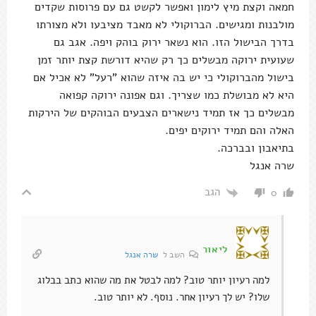
חמאה וקצת מיץ לימון ואפשר לקשט גם עם פרוסות שקדים
מולבנות ומגישים. הברוקולי לא מאבד מציבעו ולא מצורתו
בדרך הבישול הזו. הוא נשאר ירוק בוהק ויפה. אגב גם
שעועית ירוקה מבשלים כך רק שהיא דורשת קצת יותר זמן
בישול מהברוקולי כי יש בה איזה שהוא "רעל" לא אכיל אם
היא לא מבושלת כמו שצריך. וגם אפונה ירוקה קפואה
מבשלים כך אז תמיד נישארים הצבעים הבוהקים של הירקות
האלה והם תמיד ירוקים יפים.
בתיאבון ובברכה.
שרה אנגל
הגב
0
ליאור
השב ל
שרה אנגל
למה רעיון יותר טוב? למה לבטל את מה שהוא כתב בבלוג
שלו? יש לך רעיון אחר. נוסף. לא יותר טוב.