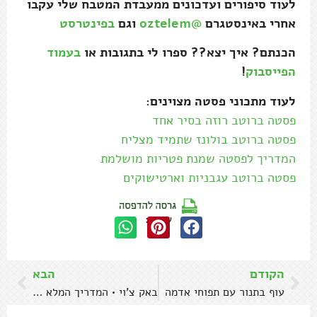
לעוד סיפורים ועדכונים ממעבדת המטבח שלי עקבו
אחרי באינסטגרם
@oztelem
וגם
בפינטרסט
הכנתם? איך יצא?? ספרו לי בתגובות או
בעמוד
הפייסבוק
!
לעוד מתכוני פסטה מצוינים:
פסטה ברוטב רוזה בסיר אחד
פסטה ברוטב בולונז שתמיד מצליח
המדריך לפסטה שמנת פטריות מושלמת
פסטה ברוטב עגבניות וארטישוקים
שתפו:
הקודם
הבא
עוף בתנור עם תפוחי אדמה
באק צ'וי • המדריך המלא לשימוש בירק ו-3 מתכונים