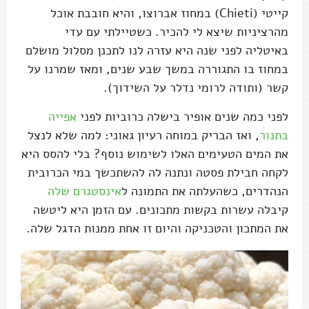
קייטי (Chieti) במחוז אברוצו, והיא חובבת אוכל
מהרציניות שיצא לי להכיר. כשטיילתי עם עדי
באיטליה לפני שנה היא עזרה לנו לתכנן מסלול מושלם
במחוז בו התגוררה במשך שבע שנים, ומאז שמרנו על
קשר (ותודה לרומי נדלר על השידוך).
לפני כמה שנים אופיר בישלה כרוביות לפני
אפייה
בתנור
, ואז הבריק במוחה רעיון גאוני: למה שלא לנצל
את המים הטעימים האלו לשימוש נוסף? בלי להסס היא
לקחה חבילת פסטה ונתנה לה להשתכשך במי הכרובית
הנהדרים, כשהעלתה את התמונה ל
אינסטגרם שלה
קיבלה עשרות בקשות מתכונים. עם הזמן היא ליטשה
את המתכון והטכניקה והיום זו אחת ממנות הדגל שלה.