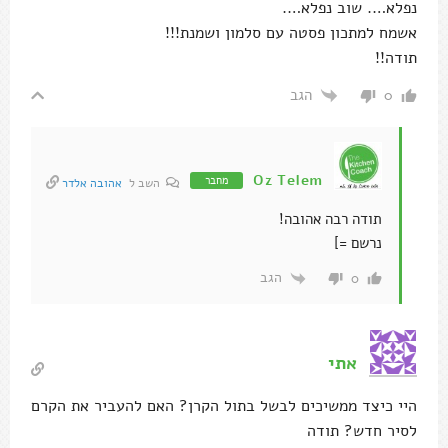
נפלא…. שוב נפלא….
אשמח למתכון פסטה עם סלמון ושמנת!!!
תודה!!
הגב
0
Oz Telem
מחבר
השב ל
אהובה אלדר
תודה רבה אהובה!
נרשם =]
הגב
0
אתי
היי כיצד ממשיכים לבשל בתול הקרן? האם להעביר את הקרם
לסיר חדש? תודה