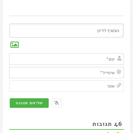
שם*
אימיי
אתר
46
תגובות