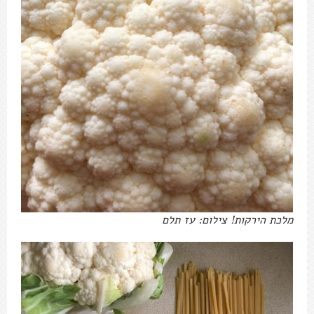
מלכת הירקות! צילום: עז תלם