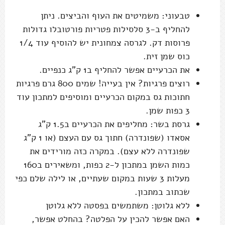
טבעוני: משמיטים את העוף והביצים. ניתן
להחליף ב-3 סלסילות פטריות פורטובלו גדולות
פרוסות דק. לגרסה צמחונית יש להוסיף עוד 1/4
כוס שמן זית.
את הכרעיים אפשר להחליף ב1 ק"ג כנפיים.
רוצים פרגיות? אין בעייה! שמים 800 גרם פרגיות
חתוכות גס במקום הכרעיים ומוסיפים למתכון עוד
3 כפות שמן.
גרסת בשר: מחליפים את הכרעיים ב1.5 ק"ג
אסאדו (שפונדרה) חתוך גס עם העצם (או 1 ק"ג
שפונדרה ללא עצם). במקרה כזה מורידים את
כמות השמן במתכון ל-2 כפות, ומשאירים ב160
מעלות 3 שעות במקום שעתיים, או לילה שלם כפי
שכתוב במתכון.
ללא גלוטן: משתמשים בפסטה ללא גלוטן
האם אפשר להכין על הפלטה? בהחלט אפשר,