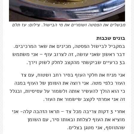
מבשלים את הפסטה ושומרים את מי הבישול. צילום: עז תלם
בונים שכבות
במקביל לבישול הפסטה, מכינים את שאר המרכיבים.
דבר ראשון שאני עושה, זה לצרוב עוף – אני משתמש
ב3 כרעיים שביקשתי מהקצב לחלק לשוק וירך.
אני מניח את חלקי העוף בסיר רחב ושטוח, עם צד
העור כלפי מטה. אני רוצה את השומן של העוף במנה
כי הוא הולך להעשיר אותה ולשמור על עסיסיות, ובגלל
זה אני אמרתי לקצב שישמור את העור.
אחרי 3 דקות צריבה מכל צד – תראו הזהבה קלה- אני
מוציא את העוף לצלחת ובאותו סיר, עם השומן
שהתווסף, אני מטגן בצלים.