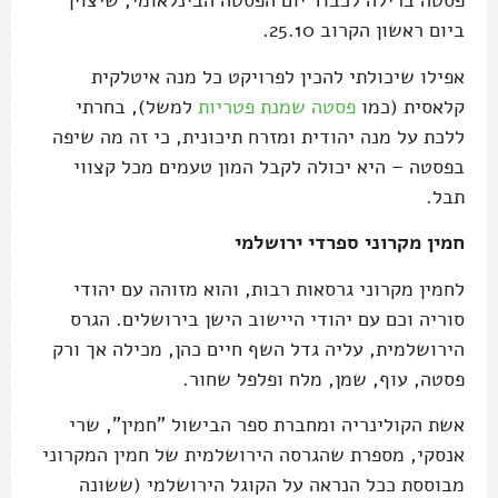
פסטה ברילה לכבוד יום הפסטה הבינלאומי, שיצוין
ביום ראשון הקרוב 25.10.
אפילו שיכולתי להכין לפרויקט כל מנה איטלקית
קלאסית (כמו
פסטה שמנת פטריות
למשל), בחרתי
ללכת על מנה יהודית ומזרח תיכונית, כי זה מה שיפה
בפסטה – היא יכולה לקבל המון טעמים מכל קצווי
תבל.
חמין מקרוני ספרדי ירושלמי
לחמין מקרוני גרסאות רבות, והוא מזוהה עם יהודי
סוריה וכם עם יהודי היישוב הישן בירושלים. הגרס
הירושלמית, עליה גדל השף חיים כהן, מכילה אך ורק
פסטה, עוף, שמן, מלח ופלפל שחור.
אשת הקולינריה ומחברת ספר הבישול "חמין", שרי
אנסקי, מספרת שהגרסה הירושלמית של חמין המקרוני
מבוססת ככל הנראה על הקוגל הירושלמי (ששונה