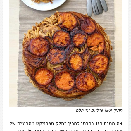
חתיך אש! צילו:ם עז תלם
את המנה הזו בחרתי להכין כחלק מפרויקט מתכונים של