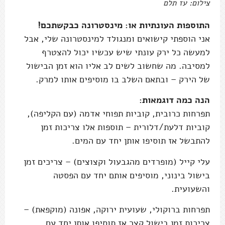
צילום: עז תלם
התוספות העונתיות או: מינסטרונה כבקשתכם!
אני הוספתי קישואים ומנגולד למינסטרונה שלי, אבל
למעשה כל ירק עונתי שיש עכשיו יכול להצטרף
למסיבה. מה שחשוב לשים לב אליו הוא זמן הבישול
של הירק – ובתאם השלב בו מוסיפים אותו למרק.
הנה כמה דוגמאות:
תפרחות כרובית, קוביות תפוחי אדמה (עם הקליפה),
קוביות דלעת/דלורית – תוספות אלו צריכות זמן
להתבשל אז תוסיפו אותן יחד עם המים.
עלי קייל (מופרדים מהגבעול וקצוצים) – צריכים זמן
בישול בינוני, מוסיפים אותם יחד עם הפסטה
והשעועית.
תפרחות ברוקולי, שעועית ירוקה, אפונה (מוקפאת) –
צריכות זמן בישול קצר אז תוסיפו אותן יחד עם