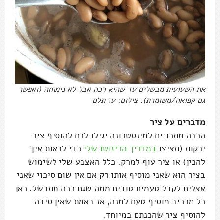
את השעועית מבשלים עד שהיא רכה אבל לא נימוחה (ואפשר
גם קפואה/משומרת). צילום: עז תלם
מדברים על ציר
הרבה מתכונים למינסטרונה יגילו לכם להוסיף ציר
ירקות (תציצו
במדריך הריזוטו שלי
כדי לראות איך
להכין) או ציר עוף למרק. כלל האצבע שלי לשימוש
בציר הוא שאני מוסיף אותו רק אם אין שום סיכוי שאני
אצליח לקבל טעמים טובים ממה שגם ככה מתבשל. כאן
כל מרכיב מוסיף טעם למנה, אז באמת שאין סיבה
להוסיף ציר שהכנתם במיוחד.