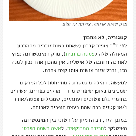
מרק שהוא ארוחה. צילום: עז תלם
קטגוריה, לא מתכון
לפי ד"ר אופיר קדרון (שאתם בטוח זוכרים מהמתכון
המעולה שלה ל
פסטה כרובית
), מרק המינסטרונה נפוץ
לאורכה ורוחבה של איטליה. אין מתכון אחד נכון למנה
הזו, ובכל אזור עושים אותו קצת אחרת.
למעשה, המילה מינסטרונה מתייחסת לכל המרקים
שמכינים באופן שיפורט מיד – מרקים כפריים, עשירים
בחומרי גלם פשוטים ועונתיים, שמכילים פסטה/אורז
ו/או קטנית ככה שהם בעצם הופכים לארוחה.
במובן הזה, רב הדמיון על השוני בין המינסטרונה
האיטלקי ל
חרירה המרוקאית
, ל
אשה רשתה הפרסי