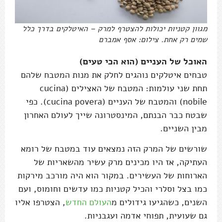
מגוון קטניות יכולות להצטרף למרק – האיטלקים בדרך כלל
שמים רק אחת. צילום: אסף אמברם
האוכל של העניים (הוא הכי טעים)
טבחים איטלקים נוהגים לחלק את מנות המטבח שלהם
תחת שני עולמות: המטבח של האצילים (cucina
nobile) והמטבח של העניים (cucina povera). כפי
שבטח כבר הבנתם, המינסטרונה שייך לעולם האחרון
מבין השניים.
שורשים של המרק הזה נמצאים עוד במטבח של רומא
העתיקה, אז היו מכינים מרק עשיר מהשאריות של
הארוחות של העשירים. במקור הוא היה מורכב מירקות
כמו בצל וסלרי והכיל קטניות כמו עדשים וחומוס, ועם
השנים, כשהגיעו גידולים מ
העולם החדש
, הצטרפו אליו
גם שעועית, תפוחי אדמה ועגבניות.