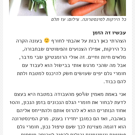
כל הירקות למינסטרונה. צילום: עז תלם
עכשיו זה הזמן
הצהרתי כאן רבות על אהבתי לחורף
בעונה הקרה
כל הירקות, אפילו הצנועים והפשוטים שבחבורה,
מלאים חיות וחיים. זה אולי הרומנטיקן שבי מדבר,
אבל מה שהכי מרגש אותי בבישול הוא לעבוד עם
חומרי גלם יפים שעושים חשק להיכנס למטבח ולתת
להם כבוד.
אני באמת מאמין ש90% מהעבודה במטבח היא בעצם
לדעת לבחור את חומרי הגלם הנכונים בזמן הנכון, וה10
אחוז הנותרים הוא לא להרוס אותם ולהתייחס אליהם
באהבה, ואז הם כמובן יחזירו בענק. מרק המינסטרונה
הוא דוגמה מצוינת לכך שעם טיפול נכון, חומרי גלם
פשוטים ויומיומיים יכולים להפוך לארוחה מופתית.