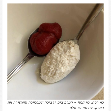
כף רסק, כף קמח – המרכיבים לרביכה שמסמיכה ומעשירה את
המרק. צילום: עז תלם