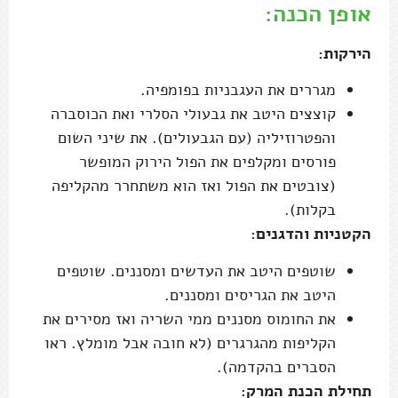
פורסים ומקלפים את הפול הירוק המופשר
(צובטים את הפול ואז הוא משתחרר מהקליפה
בקלות).
הקטניות והדגנים:
שוטפים היטב את העדשים ומסננים. שוטפים
היטב את הגריסים ומסננים.
את החומוס מסננים ממי השריה ואז מסירים את
הקליפות מהגרגרים (לא חובה אבל מומלץ. ראו
הסברים בהקדמה).
תחילת הכנת המרק:
מחממים את שמן הזית למרק בסיר גדול.
מוסיפים את הסלרי והשום ומטגנים אגב ערבוב
3-4 דקות מעל להבה בינונית.
מוסיפים את החומוס, העדשים, הפול, בערך 2/3
מעשבי התיבול הקצוצים (כוסברה+פטרוזיליה)