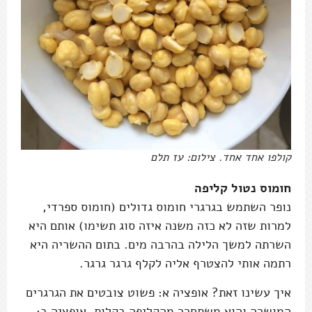
קולפו אחד אחד. צילום: עז תלם
חומוס נטול קליפה
נופר השתמש בגרגרי חומוס גדולים (חומוס ספרדי,
למרות שזה לא כזה משנה איזה סוג תשימו) אותם היא
השרתה למשך הלילה בהרבה מים. בתום ההשריה היא
רתמה אותי להצטרף אליה לקלף גרגר גרגר.
איך עשינו זאת? אופציה א: פשוט צובטים את הגרגרים
המושרה והוא משתחרר מהקליפה בקלות. אופציה ב: