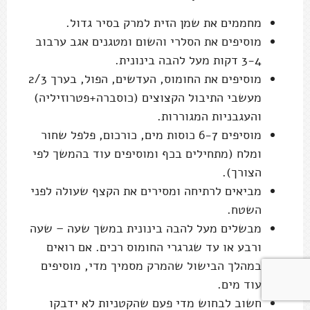
והעגבניות המגוררות.
מוסיפים 6-7 כוסות מים, כורכום, פלפל שחור
ומלח (מתחילים בכף ומוסיפים עוד בהמשך לפי
הצורך).
מביאים לרתיחה ומסירים את הקצף שעולה לפני
השטח.
מבשלים מעל להבה בינונית במשך שעה – שעה
ורבע או עד שגרגרי החומוס רכים. אם רואים
במהלך הבישול שהמרק מסמיך מדי, מוסיפים
עוד מים.
חשוב לבחוש מדי פעם שהקטניות לא ידבקו
לתחתית.
אם מכינים בסיר לחץ:
מוסיפים 8 כוסות מים.
אוטמים את הסיר עם המכסה את הסיר, מביאים
ללחץ מלא ואז מבשלים מעל להבה בינונית 20-
25 דקות. משחררים את הלחץ וממשיכים לפי
ההוראות.