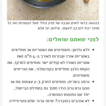
בהגשה כדאי לשים שכבה של מרק נוזלי מעל הקטניות ואז כל
סועד יכול לערבב לעצמו. צילום: עז תלם
לפני שאתם שואלים:
ללא גלוטן: משמיטים את האטריות או מחליפים
באטריות אורז שבורות לאורך 4-5 ס"מ (את
אטריות האורז לא קולים ישר מוסיפים למרק). את
הקמח הלבן מחליפים בקורנפלור. את הגריסים
משמיטים.
גרסה בשרית: מוסיפים למרק 2-3 עצמות מח או
500 גרם גרון הודו חתוך גס בתחילת הבישול,
יחד עם החומוס המושרה.
לא אוהבים כוסברה? שימו צרור שלם פטרוזיליה