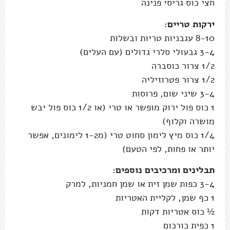
3-4 שיני שום, פרוסות
1 כוס פול ירוק מופשר או טרי (או 1/2 כוס פול יבש
מושרה וקלוף)
1/4 כוס מיץ לימון סחוט טרי (מ1-2 לימונים, אפשר
יותר או פחות, לפי הטעם)
תבלינים ומרכיבים נוספים:
3-4 כפות שמן זית או שמן חמניות, למרק
1 כף שמן, לקליית האטריות
½ כוס אטריות דקות
1 כפית כורכום
1/2 כפית כמון טחון
1 כפית פלפל שחור גרוס
מלח, לפי הטעם
2-4 כפות רוטב סויה (ממש רשות, זה במקום להשתמש
בציר ירקות או להוסיף בשר למרק)