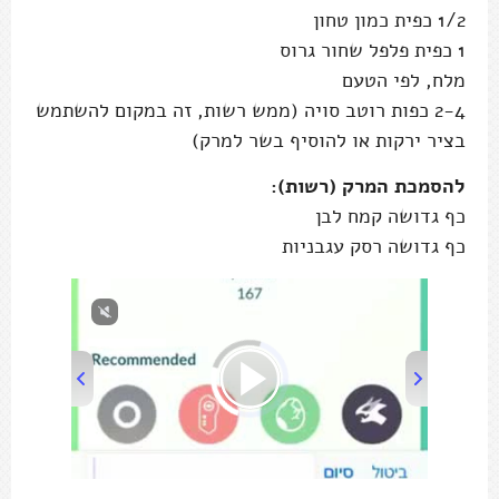
להסמכת המרק (רשות):
כף גדושה קמח לבן
כף גדושה רסק עגבניות
00:00
/
00:45
אופן הכנה:
הירקות:
מגררים את העגבניות בפומפיה.
קוצצים היטב את גבעולי הסלרי ואת הכוסברה
והפטרוזיליה (עם הגבעולים). את שיני השום