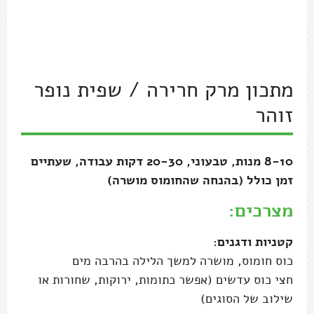
זוהר
8-10 מנות, טבעוני, 20-30 דקות עבודה, שעתיים
זמן כולל (בהנחה שהחומוס מושרה)
מצרכים:
קטניות ודגנים:
כוס חומוס, מושרה למשך הלילה בהרבה מים
חצי כוס עדשים (אפשר כתומות, ירוקות, שחורות או
שילוב של הסוגים)
חצי כוס גריסי פנינה
ירקות טריים:
8-10 עגבניות טריות ובשלות
3-4 גבעולי סלרי גדולים (עם העלים)
1/2 צרור כוסברה
1/2 צרור פטרוזיליה