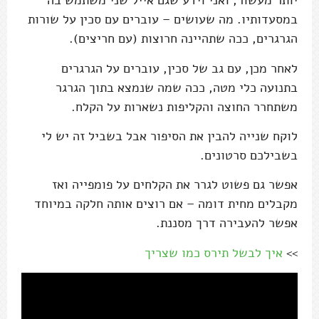
יותר מעשור, ואני וידע שגם אייל שני משתמש בה
במסעדותיו. מה שעושים – עוברים עם סכין על שורות
הגרגרים, ככה שתהיינה חרוצות (עם חריצים).
לאחר מכן, עם גב של סכין, עוברים על הגרגרים
בתנועה כלי מטה, ככה שמה שנמצא בתוך הגרגר
משתחרר החוצה והקליפות נשארות על הקלח.
לוקח שנייה להבין את הסיפור אבל בשביל זה יש לי
בשבילכם סרטונים.
אפשר גם פשוט לגרר את הקלחים על פומפייה ואז
מקבלים מחית דומה – אם רוצים אותה חלקה במיוחד
אפשר להעבירה דרך מסננת.
>>
איך לבשל תירס כמו שצריך