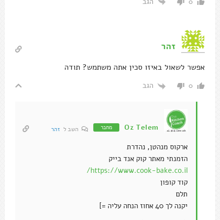
הגב
0
זהר
אפשר לשאול באיזו סכין אתה משתמש? תודה
הגב
0
Oz Telem
מחבר
השב ל
זהר
ארקוס מנהטן, נהדרת
הזמנתי מאתר קוק אנד בייק
https://www.cook-bake.co.il/
קוד קופון
תלם
יקנה לך 40 אחוז הנחה עליה =]