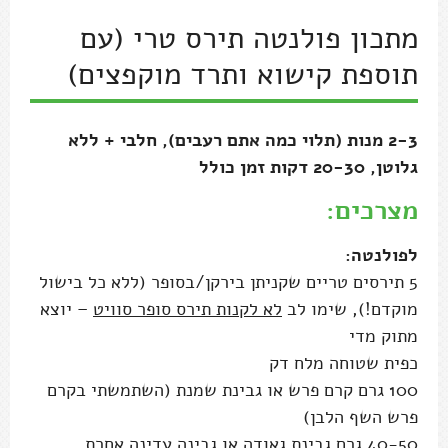
מתכון פולנטה תירס טרי (עם
תוספת קישוא ותרד מוקפצים)
2-3 מנות (תלוי כמה אתם רעבים), חלבי + ללא
גלוטן, 20-30 דקות זמן כולל
מצרכים:
לפולנטה:
5 תירסים טריים שקניתן בירקן/בסופר (ללא כל בישול
מוקדם!), שימו לב
לא לקנות תירס סופר סוויט
– יוצא
מתוק מדי
כפית שטוחה מלח דק
100 גרם קרם פרש או גבינת שמנת (השתמשתי בקרם
פרש השף הלבן)
40-50 גרם גבינת גאודה או גבינה עדינה אחרת