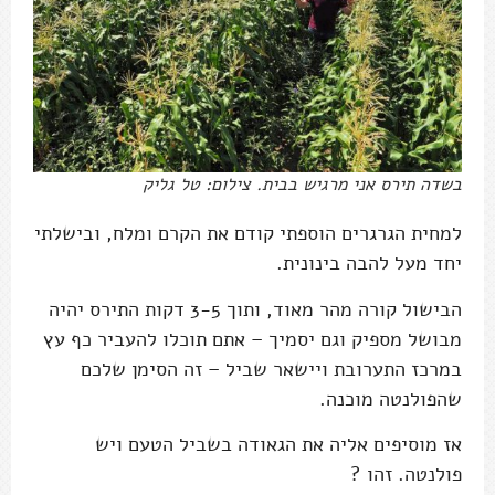
בשדה תירס אני מרגיש בבית. צילום: טל גליק
למחית הגרגרים הוספתי קודם את הקרם ומלח, ובישלתי
יחד מעל להבה בינונית.
הבישול קורה מהר מאוד, ותוך 3-5 דקות התירס יהיה
מבושל מספיק וגם יסמיך – אתם תוכלו להעביר כף עץ
במרכז התערובת ויישאר שביל – זה הסימן שלכם
שהפולנטה מוכנה.
אז מוסיפים אליה את הגאודה בשביל הטעם ויש
פולנטה. זהו ?