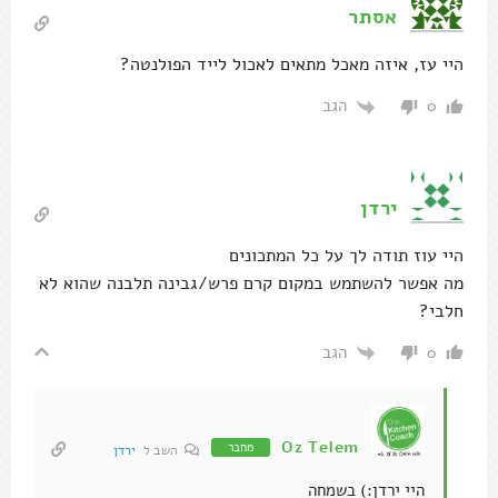
אסתר
היי עז, איזה מאכל מתאים לאכול לייד הפולנטה?
הגב
0
ירדן
היי עוז תודה לך על כל המתכונים
מה אפשר להשתמש במקום קרם פרש/גבינה תלבנה שהוא לא
חלבי?
הגב
0
Oz Telem
מחבר
השב ל
ירדן
היי ירדן:) בשמחה