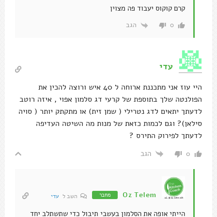
קרם קוקוס יעבוד פה מצוין
הגב
0
עדי
היי עוז אני מתכננת ארוחה ל 40 איש ורוצה להכין את
הפולנטה שלך בתוספת של קרעי דג סלמון אפוי , איזה רוטב
לדעתך יתאים לדג נטרילי ( שמן זית) או מתקתק יותר ( סויה
סילאן)? וגם לכמות כזאת של מנות מה השיטה העדיפה
לדעתך לפירוק התירס ?
הגב
0
Oz Telem
מחבר
השב ל
עדי
הייתי אופה את הסלמון בעשבי תיבול כדי שתשתלב יחד