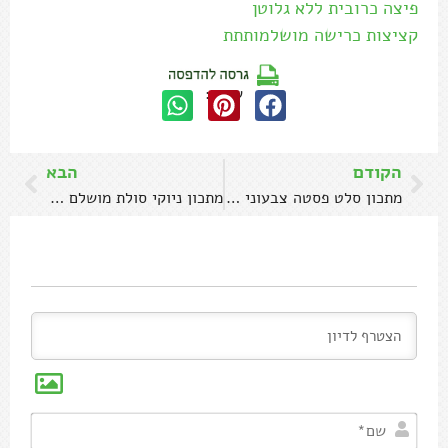
פיצה כרובית ללא גלוטן
קציצות כרישה מושלמותתת
שתפו:
הקודם
הבא
מתכון סלט פסטה צבעוני עם המון ירקות
מתכון ניוקי סולת מושלם (אלה רומאנה)
שם*