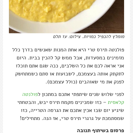
מומלץ להכפיל כמויות. צילום: עז תלם
פולנטה תירס טרי היא אחת המנות שאנשים בדרך כלל
מזמינים במסעדות, אבל ממש קל להכין בבית. היום
אני אראה לכם את כל השלבים, ככה שגם אתם תוכלו
לתקתק אותה בעצמכם, לשבועות או סתם כשמתחשק
לפנק את מי שאוהבים (כולל עצמכם).
לפני שלוש שנים שיתפתי אתכם במתכון ל
פולנטה
קלאסית
– כזו שמכינים מקמח תירס יבש, והבטחתי
שיגיע יום שבו אכין אתכם את הגרסה הטרייה, כזו
שמסתמכת על גרגרי תירס טרי, אז הנה. מתחילים!
פרסום בשיתוף תנובה