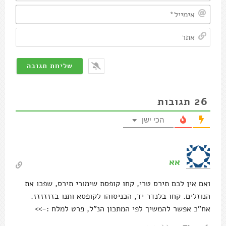
אימיי
אתר
26
תגובות
הכי ישן
אא
ואם אין לכם תירס טרי, קחו קופסת שימורי תירס, שפכו את
הנוזלים. קחו בלנדר יד, הכניסוהו לקופסא ותנו בזזזזזז.
אח"כ אפשר להמשיך לפי המתכון הנ"ל, פרט למלח :->>