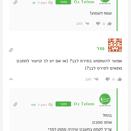
Oz Telem
מחבר
השב ל
חן
שמח לשמוע!
הגב
0
מור
אפשר להשתמש בתירס לבן? (או אם יש לך קישור למתכון
מתאים לתירס לבן?)
הגב
0
Oz Telem
מחבר
השב ל
מור
בהחל
אותו מתכון
צריך לקחת בחשבון שיהיה מתוק למדי