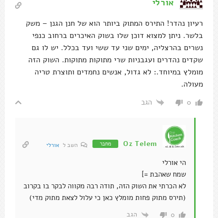
אורלי
רעיון נהדר! התירס המתוק ביותר הוא של חנן הגנן – משק
בלשר. ניתן למצוא דוכן שלו בשוק האיכרים ברחוב כנפי
נשרים בהרצליה, ימים שני עד ששי ועד בכלל. יש לו גם
שקדים נהדרים ועגבניות שרי מתוקות מתוקות. השוק הזה
מומלץ במיוחד.: לא גדול, אנשים נחמדים ותוצרת טריה
מעולה.
הגב
0
Oz Telem
מחבר
השב ל
אורלי
הי אורלי
שמח שאהבת =]
לא הכרתי את השוק הזה, תודה רבה מקווה לבקר בו בקרוב
(תירס מתוק פחות מומלץ כאן כי עלול לצאת מתוק מדי)
הגב
0