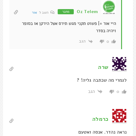
Oz Telem
מחבר
השב ל
אור
היי אור =] פשוט תקני מגש תירס אצל הירקן או בסופר
ויהיה בסדר
הגב
0
שרה
לגמרי מה שכתבה גליה! ?
הגב
0
כרמלה
נראה נהדר. אנסה ואטעם