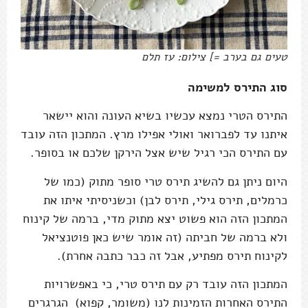
טעים גם בערב =] צילום: עז תלם
סוג התירס למשימה
התירס הטרי נמצא עכשיו בשיא העונה והוא יישאר
איתנו עד לפברואר ואולי אפילו מרץ. המתכון הזה עובד
עם התירס הכי רגיל שיש אצל הירקן שלכם או בסופר.
היום ניתן גם להשיג תירס טרי סופר מתוק (כמו של
כרמלים, תירס גילי, תירס לבן) וכשניסיתי איתו את
המתכון הזה הוא פשוט יצא מתוק מדי, ברמה של קינוח
ולא ברמה של חביתה (זה אומר שיש כאן פוטנציאל
לקינוח תירס מפתיע, אבל זה כבר כתבה אחרת).
המתכון הזה עובד רק עם תירס טרי, כי באפשרויות
התירס האחרות הזמינות לנו (משומר, קפוא) הגרגרים