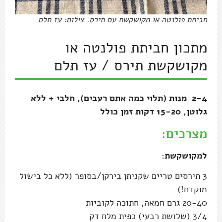
חביתת פולנטה או מקושקשת עם תירס. צילום: עז תלם
מתכון חביתת פולנטה או
מקושקשת תירס / עז תלם
2-4 מנות (תלוי כמה אתם רעבים), חלבי + ללא
גלוטן, 15-20 דקות זמן כולל
מצרכים:
למקושקשת
:
3 תירסים טריים שקניתן בירקן/בסופר (ללא כל בישול
מוקדם!)
20-40 גרם חמאה, חתוכה לקוביות
3/4 (שלושת רבעי) כפית מלח דק