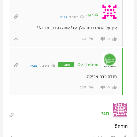
צביקה
השב ל
גליה
אין על המתכונים שלך עז! אתה נהדר, תודה!!
הגב
0
Oz Telem
מחבר
השב ל
צביקה
תודה רבה צביקה!
הגב
0
חני
תודה❣