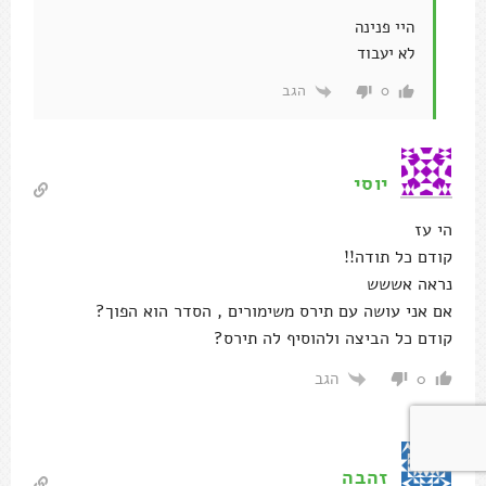
היי פנינה
לא יעבוד
הגב
0
יוסי
הי עז
קודם כל תודה!!
נראה אששש
אם אני עושה עם תירס משימורים , הסדר הוא הפוך?
קודם כל הביצה ולהוסיף לה תירס?
הגב
0
זהבה