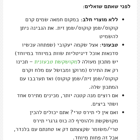
לפני שאתם שואלים:
ללא מוצרי חלב:
במקום חמאה שמים קרם
קוקוס/שמן קוקוס/שמן זית. את הגבינה ניתן
להשמיט
טבעוני
: אצל שקמה יעקובי (שפתחה עכשיו
סדנאות אוכל דיגיטליות שוות במיוחד במיוחד)
יש מתכון מעולה ל
מקושקשת טבעונית
– תכינו
רק את התירס (מרוקן ומבושל עם מלח וקרם
קוקוס/שמן זית/שמן קוקוס) ואז תערבבו עם
המתכון שלה.
אם רוצים מנה קטנה יותר, מכינים מתירס אחד
ושתי ביצים.
ואם אין לי תירס טרי? אתם יכולים להכין
מקושקשת ולהוסיף לה כוס גרגרי תירס
טרי/משומר שקצצתם דק או טחנתם עם בלנדר,
אבל זה פחות מיוחד.