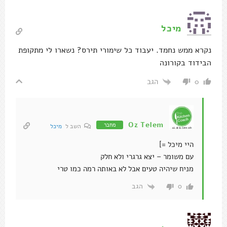
מיכל
נקרא ממש נחמד. יעבוד כל שימורי תירס? נשארו לי מתקופת
הבידוד בקורונה
הגב
0
Oz Telem
מחבר
השב ל
מיכל
היי מיכל =]
עם משומר – יצא גרגרי ולא חלק
מניח שיהיה טעים אבל לא באותה רמה כמו טרי
הגב
0