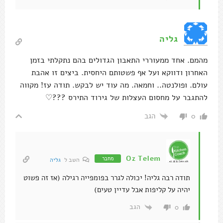
גליה
מהמם. אחד ממעוררי התאבון הגדולים בהם נתקלתי בזמן
האחרון ודווקא ועל אף פשטותם היחסית. ביצים זו אהבת
עולם. ופולנטה.. וחמאה. מה עוד יש לבקש. תודה עז! מקווה
להתגבר על מחסום העצלות של גירוד התירס ???♡
הגב
0
Oz Telem
מחבר
השב ל
גליה
תודה רבה גליה! יכולה לגרר בפומפייה רגילה (אז זה פשוט
יהיה על קליפות אבל עדיין טעים)
הגב
0