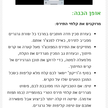
אופן הכנה:
מרוקנים את קלחי התירס:
בעזרת סכין חדה חותכים במרכז כל שורת גרגרים
מסביב לתירס, כאילו לפנצ'ר אותם.
מחזיקים את התירס המפונצ'ר מעל קערה או קרש
חיתוך, ובעזרת גב הסכין מגרדים את הקלח,
מלמעלה למטה, כדי לרוקן את תוכן הגרגירים אל
קרש החיתוך.
בסוף ה'ריקון' ישאר לכם קלח מלא קליפות כשכל
התוכן הטעים שלו על הקרש.
טיפ: אם הטכניקה הזו מסובכת לכם, פשוט
מגררים את קלחי תירס הטרי בפומפייה (כמו תפוח
אדמה). שיטה זו קלה יותר לביצוע אבל משאירה
אתכם עם טיפה קליפות של גרגרים.