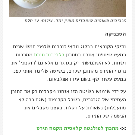
מרכיבים פשוטים שעובדים מצוין יחד. צילום: עז תלם
הטכניקה
ותיקי הקוראים בבלוג וודאי זוכרים שלפני חמש שנים
כמעט שיתפתי אתכם במתכון
ללביבות תירס
ממכרות
ושוות. לא השתמשתי רק בגרגרים אלא גם 'רוקנתי' את
גרגרי התירס מהתוכן שלהם, בשיטה שלימד אותי לפני
כמעט עשור שף בשם עידו אפלבאום.
על ידי שימוש בשיטה הזו אנחנו מקבלים רק את התוכן
העסיסי של הגרגרים, כשכל הקליפות (שגם ככה לא
מתעכלות) נשארות על הקלח. בעצם מקבלים את
הנשמה של התירס.
>>
מתכון לפולנטה קלאסית מקמח תירס