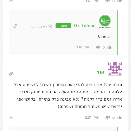
הגב
0
Oz Telem
מחבר
השב ל
חני
בשמחה!
הגב
0
אור
תודה עוז! אני רוצה להכין את המתכון בשבת למשפחה אבל
עלתה בי תהייה – אם הזנים האלה הם תירס מתוק מידיי,
איזה זנים כדי לקנות? (לא מבינה כלל בתירס, בקושי אני
יודעת שיש משומר מומתק ושפחות)
הגב
0