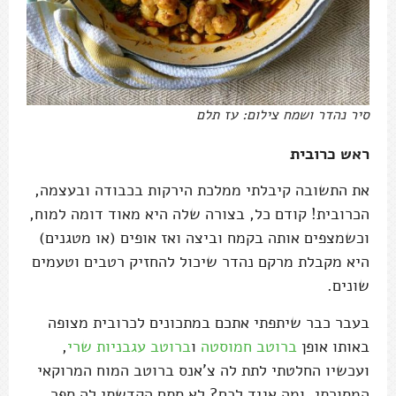
סיר נהדר ושמח צילום: עז תלם
ראש כרובית
את התשובה קיבלתי ממלכת הירקות בכבודה ובעצמה,
הכרובית! קודם כל, בצורה שלה היא מאוד דומה למוח,
וכשמצפים אותה בקמח וביצה ואז אופים (או מטגנים)
היא מקבלת מרקם נהדר שיכול להחזיק רטבים וטעמים
שונים.
בעבר כבר שיתפתי אתכם במתכונים לכרובית מצופה
באותו אופן
ברוטב חמוסטה
ו
ברוטב עגבניות שרי
,
ועכשיו החלטתי לתת לה צ'אנס ברוטב המוח המרוקאי
המסורתי, ומה אגיד לכם? לא סתם הקדשתי לה ספר.