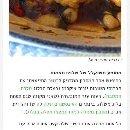
כרובית חתיכית =]
ממוצע משוקלל של שלוש מאמות
בחיפוש אחר המתכון המדויק לרוטב התייעצתי עם
חברותי הטובות יונית צוקרמן (בעלת הבלוג
מלכת
המטבח
), רעות עזר המוכשרת (שאני מקווה שגם תפתח
בלוג משלה, בינתיים
האינסטגרם שלה
להיט) ויהודית
אביב (
מתכון מעולה למוח תמצאו אצלה בבלוג
).
כל אחת מכינה את הרוטב שלה קצת אחרת אבל עם