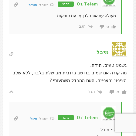
Oz Telem
מחבר
השב ל
חופית
מעולה עם אורז לבן או עם קוסקוס
הגב
0
מיכל
נשמע טעים. תודה.
מה קורה אם שמים ברוטב כרובית מבושלת בלבד, ללא שלב
הציפוי והאפייה. האם ההבדל משמעותי?
הגב
0
Oz Telem
מחבר
השב ל
מיכל
היי מיכל