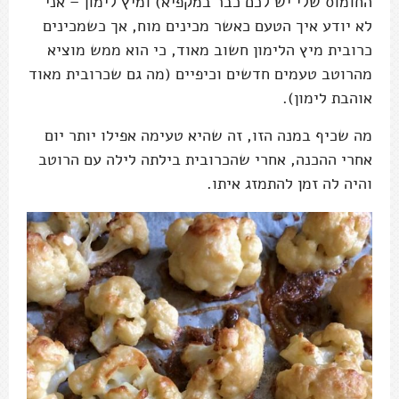
החומוס שלי יש לכם כבר במקפיא) ומיץ לימון – אני
לא יודע איך הטעם כאשר מכינים מוח, אך כשמכינים
כרובית מיץ הלימון חשוב מאוד, כי הוא ממש מוציא
מהרוטב טעמים חדשים וכיפיים (מה גם שכרובית מאוד
אוהבת לימון).
מה שכיף במנה הזו, זה שהיא טעימה אפילו יותר יום
אחרי ההכנה, אחרי שהכרובית בילתה לילה עם הרוטב
והיה לה זמן להתמזג איתו.