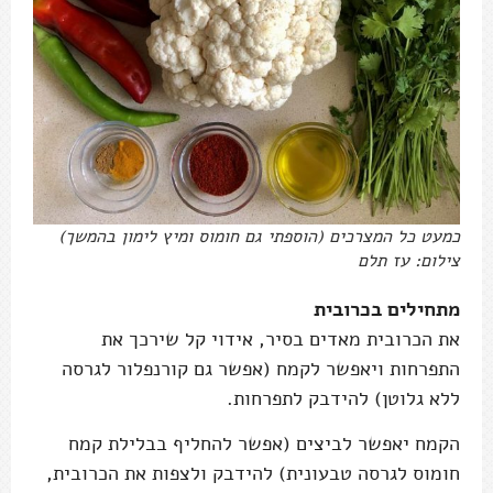
כמעט כל המצרכים (הוספתי גם חומוס ומיץ לימון בהמשך)
צילום: עז תלם
מתחילים בכרובית
את הכרובית מאדים בסיר, אידוי קל שירכך את
התפרחות ויאפשר לקמח (אפשר גם קורנפלור לגרסה
ללא גלוטן) להידבק לתפרחות.
הקמח יאפשר לביצים (אפשר להחליף בבלילת קמח
חומוס לגרסה טבעונית) להידבק ולצפות את הכרובית,