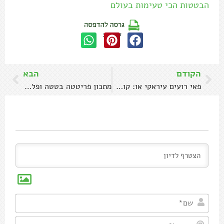
הבטטות הכי טעימות בעולם
שתפו:
הקודם
הבא
פאי רועים עיראקי או: קובה תפוחי אדמה בתבנית
מתכון פריטטה בטטה ופלפלים
שם*
אימיי