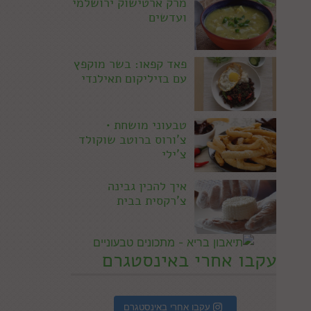
מרק ארטישוק ירושלמי
ועדשים
פאד קפאו: בשר מוקפץ
עם בזיליקום תאילנדי
טבעוני מושחת •
צ'ורוס ברוטב שוקולד
צ'ילי
איך להכין גבינה
צ'רקסית בבית
עקבו אחרי באינסטגרם
עקבו אחרי באינסטגרם