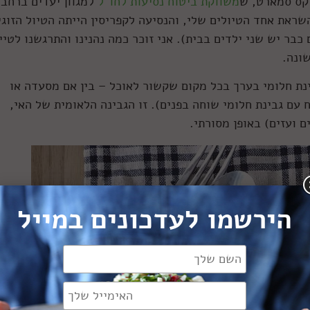
יקס סמארט, ש
משווקת ביטוח נסיעות לחו"ל
למגוון יעדים ברחבי
ראת אחד הטיולים שלי, והנסיעה לקפריסין הייתה הטיול הזוגי
כבר יש שני ילדים בבית). אני זוכר כמה נהנינו והתרגשנו לטיי
ונה.
נת חלומי בערך בכל מקום שקשור לאוכל – בין אם מסעדה או
עם גבינת חלומי שוחה בפנים). זו הגבינה הלאומית של האי,
 ועזים) באופן מסורתי.
הירשמו לעדכונים במייל