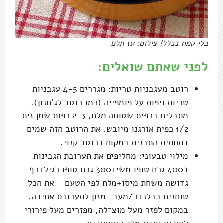
בלי קמח בכלל! צילום: עז תלם
לפני שאתם שואלים:
רוטב מעגבניות טריות: מגררים 4-5 עגבניות
טריות ויפות על פומפייה (כמו רוטב לג'חנון).
מתבלים בכפית שטוחה מלח, 2-3 כפות שמן זית
1/2 כפית אורגנו מיובש. את הרוטב הזה שמים
בתחתית התבנית במקום ברוטב קנוי.
מילוי טבעוני: מחליפים את תערובת הגבינות
ב400 גרם טופו משי+300 גרם טופו רגיל+כף
גדושה משחת מיסו+מלח לפי הטעם – את הכל
טוחנים בבלנדר/מעבד מזון לתערובת אחידה.
במקום לפזר מעל מוצרלה, מפזרים מעל פירורי