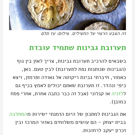
זה הצבע הרצוי על החצילים. צילום: עז תלם
תערובת גבינות שתמיד עובדת
כשבאים להרכיב תערובת גבינות, צריך לאזן בין גוף
(הגבינות שנותנות נפח לתערובת) לבין טעם. כאן,
כאמור, חיברתי גבינת ריקוטה אל גאודה ופרמזן, ויצא
כיפי ונהדר. זו תערובת שאתם יכולים לאמץ בכיף גם
ל
לזניה
או קנלוני (אבל זה כבר כתבה אחרת, אחרי פסח
כמובן).
את הגבינות למתכון של היום הזמנתי ישירות מ
המחלבה
בבית יצחק – הם עושים משלוחים באזור המרכז ובין
זכרון יעקב לרחובות.