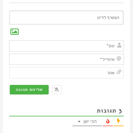
שם*
אימיי
אתר
3
תגובות
הכי ישן