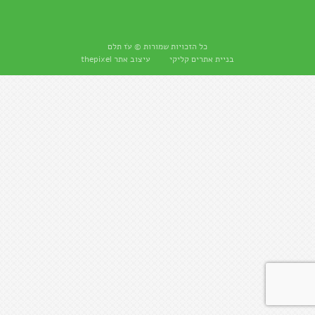
כל הזכויות שמורות © עֹז תלם
בניית אתרים
קליקי עיצוב אתר thepixel