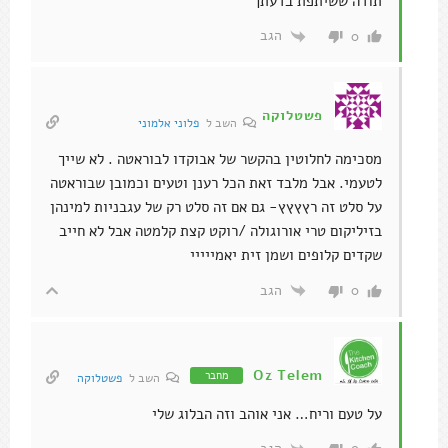
תודה ששיתפת בדעתך
הגב
0
פשטלוקה
השב ל
פלוני אלמוני
מסכימה לחלוטין בהקשר של אבוקדו לבוראטה . לא שייך
לטעמי. אבל מלבד זאת הכל רענן וטעים וכמובן שבוראטה
על סלט זה רץץץץ- גם אם זה סלט רק של עגבניות למינהן
בזיליקום טרי אורוגולה /רוקט קצת קלמטה אבל לא חייב
שקדים קלופים ושמן זית יאמייייי
הגב
0
Oz Telem
מחבר
השב ל
פשטלוקה
על טעם וריח… אני אוהב וזה הבלוג שלי