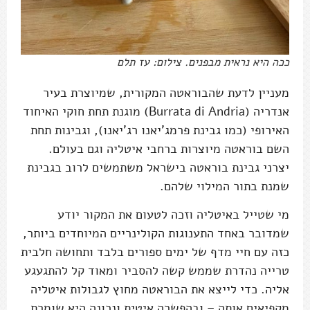
ככה היא נראית מבפנים. צילום: עז תלם
מעניין לדעת שהבוראטה המקורית, שמיוצרת בעיר
אנדריה (Burrata di Andria) מוגנת תחת חוקי האיחוד
האירופי (כמו גבינת פרמג'יאנו רג'יאנו), וגבינות תחת
השם בוראטה מיוצרות ברחבי איטליה וגם בעולם.
יצרני גבינת בוראטה בישראל משתמשים לרוב בגבינת
שמנת בתור המילוי שלהם.
מי שטייל באיטליה וזכה לטעום את המקור יודע
שמדובר באחד התענוגות הקולינריים המיוחדים ביותר,
כזה עם חיי מדף של ימים ספורים בלבד ותחושה חלבית
טרייה נהדרת שממש קשה להסביר ומאוד קל להתגעגע
אליה. כדי לייצא את הבוראטה מחוץ לגבולות איטליה
מקפיאים אותה – ובהפשרה איטית ונכונה היא שומרת