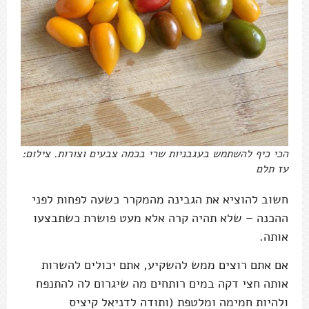
הכי כיף להשתמש בעגבניות שרי בכמה צבעים וצורות. צילום:
עז תלם
חשוב להוציא את הגבינה מהמקרר כשעה לפחות לפני
ההכנה – שלא תהיה קרה אלא מעט פושרת כשתבצעו
אותה.
אם אתם רוצים ממש להשקיע, אתם יכולים להשרות
אותה חצי דקה במים רותחים מה שיגרום לה להתנפח
ולהיות חמימה ומלטפת (ותודה לדניאל קיציס