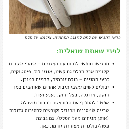
כדאי להגיש עם לחם לניגוב התחתית. צילום: עז תלם
לפני שאתם שואלים:
תרגישו חופשי לזרום עם האגוזים – שמתי שקדים
קלויים אבל תכלס גם קשיו, אגוזי לוז, פיסטוקים,
זרעי חמנייה – כולם זורמים, קלויים כמובן.
יכולים לשים עשבי תיבול אחרים שאוהבים כמו
רוקט, ארוגלה, בצל ירוק, נענע ועוד.
אפשר להחליף את הבוראטה בכדור מוצרלה
טרייה שמסננים מהנוזל וקורעים לחתיכות גדולות
(אותן מניחים מעל הסלט). גם גבינת
פטה/בולגרית מפוררת זורמת כאן.