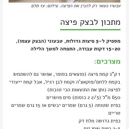
עכשיו נשאר רק להכין את הפיצה. צילום: עז תלם
מתכון לבצק פיצה
מספיק ל-5 פיצות גדולות, טבעוני (הבצק עצמו),
15-20 דקות עבודה, התפחה למשך הלילה
מצרכים:
1 ק"ג קמח פיצה (מוצאים בסופר, אפשר גם להשתמש
בקמח ללחם/פוקאצ'ה וקמח לבן רגיל, אבל קמח ייעודי
לפיצה נותן את התוצאות הכי טובות)
650 מ"ל (2/3 2 כוסות) מים פושרים
כפית שטוחה (5 גרם) שמרים יבשים או 15 גרם שמרים
טריים
כפית גדושה מלח דק
2-3 כפות שמן זית