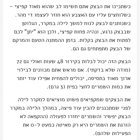
כשתכינו את הבצק אתם תשימו לב שהוא מאוד קפיצי –
כשלוחצים עליו עם האצבע הוא חוזר לעצמו די מהר.
כשנותנים לבצק לנוח למשך לילה במקרר, הגלוטן
שבבצק נרגע, ונהיה פחות קפיצי, ולכן הוא "יתן" לכם
לפתוח את הבצק בקלות. בזמן ההמתנה הטעם והמרקם
של הבצק מתפתחים גם הם.
הבצק הזה יכול לבלות בקירור 48 שעות ואולי גם 72
(מודה שלא בדקתי). אם מראש אתם מכוונים לבילוי
ארוך מאוד בתסיסה, יכולים להפחית אפילו עוד יותר
את כמות השמרים לחצי כפית (3 גרם).
את הבצקים שמקפיאים פשוט מוציאים למקרר לילה
לפני שמתכננים להכין עוד פיצה, במהלך הלילה במקרר
הבצק יפשיר והשמרים יחזרו לפעולה (ההקפאה לא
הורגת את השמרים היא רק מאיטה כמעט ל-0 את
הפעילות שלהם).