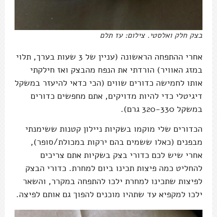
בצק חלק ואלסטי. צילום: עז תלם
אחרי ההתפחה הראשונה (עניין של 3 שעות בערך, תלוי
במזג האוויר) הורדתי את הנפח מהבצק ואז חילקתי
אותו לחמישה כדורים שווים (הכי כדאי להיעזר במשקל
דיגיטלי כדי להיות מדויקים, אתם מחפשים כדורים
במשקל 320-330 גרם).
הכדורים שלי מוקמו בשקיות ניילון קטנות ששימנתי
מבפנים (כאלו ששמים בהם ירקות במכולת/סופר),
אחרי שיש לכם כדורי בצק בשקיות אתם צריכים
להחליט כמה פיצות תכינו ביום למחרת. כדורי הבצק
לפיצות שתכינו למחרת ילכו להתפחה במקרר, והשאר
ילכו למקפיא עד שתהיו מוכנים להפוך גם אותם לפיצה.