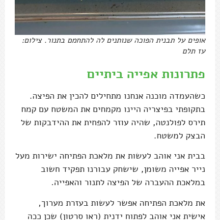
אופים על תבנית הפוכה שנותנים לה להתחמם בתנור. צילום:
עז תלם
פתרונות אפייה ביתיים
כשהעמדה מוכנה אנחנו מתחילים להכין את הפיצה.
בתקופתי בפיצריה היינו מקמחים את המשטח עם קמח
תירס לפולנטה, שהיה עוזר להפחית את ההידבקות של
הבצק למשטח.
בבית אני אוהב לעשות את מלאכת הפתיחה ישירות מעל
נייר אפייה משומן, שישחק עבורנו תפקיד חשוב
במלאכת ההעברה של הפיצה לתנור והאפייה.
את מלאכת הפתיחה אפשר לעשות בעזרת מערוך,
אישית אני אוהב לפתוח ידנית (ראו סרטון) שכן ככה