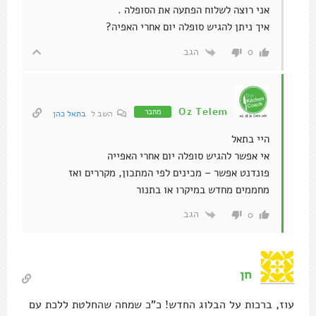
אני רוצה לשלוח הפתעה את הסופלה .
איך ניתן להגיש סופלה יום אחרי האפיה?
הגב
0
Oz Telem
מחבר
השב ל
בתאל כהן
היי בתאל
אי אפשר להגיש סופלה יום אחרי האפייה
פונדנט אפשר – מכינים לפי המתכון, מקררים ואז
מחממים מחדש במיקרו או בתנור
הגב
0
חן
עוז, ברכות על הבלוג החדש! כ"כ שמחה שהחלטת ללכת עם