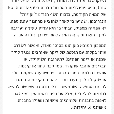
(שנקרא גם עוגת לבה מותכת, באנגלית זה נשמע יותר
טוב), תפס פופולריות בארצות הברית בסוף שנות ה-80
של המאה הקודמת, בזכות השף הנודע ז'אן זורז'
וונגריכטן, שטוען כי לאחר שהוציא מהתנור עוגת ספוג
לא אפוייה מספיק, הבחין כי היא עדיין טעימה ועריבה
לחיך. הוא הוסיף את המנה לתפריט וכך נולדה אגדה.
המתכון המובא כאן הוא בסיסי מאוד, ואפשר לשדרג
אותו בקלות עם תוספת של ליקר שאוהבים (נגיד ליקר
שמנת או ליקר תפוזים) לתערובת השוקולד, או
תבלינים אוהבי שוקולד, כמו קפה טחון או קינמון.
אפשר גם לפזר במרכז הפונדנט מטבעות שוקולד חלב
או שוקולד לבן, ועוד ועוד. להכנת הקינוח הזה וגם
להכנת הסופלה השתמשתי בכלי חרסינה שאפשר להשיג
בחנויות לכלי בית, אבל את הפונדנטים אין בעייה גם
לאפות בתבניות אלומיניום אישיות ואפילו בתבנית
מאפינס (6 יחידות).