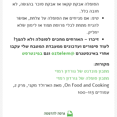
הסופלה אבקת קקאו או אבקת סוכר בהגשה, לא
חובה כלל.
טיפ: אם מניחים את הסופלה על צלחת, אפשר
להניח מתחת לכלי פרוסת תפוז או לימון שלא
יחליק.
זיכרו – האורחים מחכים לסופלה ולא להפך!
לעוד סיפורים ועדכונים ממעבדת המטבח שלי עקבו
אחרי באינסטגרם
@oztelem
וגם
בפינטרסט
מקורות:
מתכון פונדנט של גורדון רמזי
מתכון סופלה של גורדון רמזי
On Food and Cooking, מאת הארולד מקגי, פרק 2,
עמודים 100-113