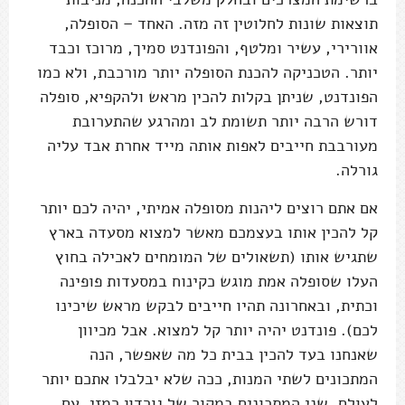
תוצאות שונות לחלוטין זה מזה. האחד – הסופלה,
אוורירי, עשיר ומלטף, והפונדנט סמיך, מרוכז וכבד
יותר. הטכניקה להכנת הסופלה יותר מורכבת, ולא כמו
הפונדנט, שניתן בקלות להכין מראש ולהקפיא, סופלה
דורש הרבה יותר תשומת לב ומהרגע שהתערובת
מעורבבת חייבים לאפות אותה מייד אחרת אבד עליה
גורלה.
אם אתם רוצים ליהנות מסופלה אמיתי, יהיה לכם יותר
קל להכין אותו בעצמכם מאשר למצוא מסעדה בארץ
שתגיש אותו (תשאולים של המומחים לאכילה בחוץ
העלו שסופלה אמת מוגש כקינוח במסעדות פופינה
וכתית, ובאחרונה תהיו חייבים לבקש מראש שיכינו
לכם). פונדנט יהיה יותר קל למצוא. אבל מכיוון
שאנחנו בעד להכין בבית כל מה שאפשר, הנה
המתכונים לשתי המנות, ככה שלא יבלבלו אתכם יותר
לעולם. שני המתכונים במקור של גורדון רמזי, עם