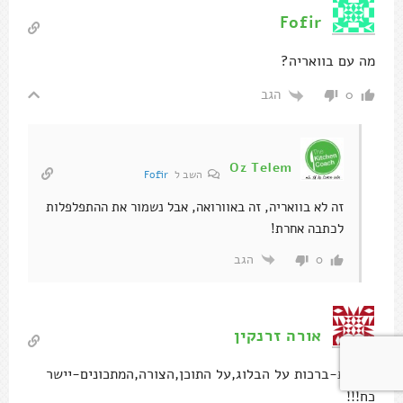
Fofir
מה עם בוואריה?
הגב
0
Oz Telem
השב ל
Fofir
זה לא בוואריה, זה באוורואה, אבל נשמור את ההתפלפלות
לכתבה אחרת!
הגב
0
אורה זרנקין
ראשית-ברכות על הבלוג,על התוכן,הצורה,המתכונים-יישר
כח!!!