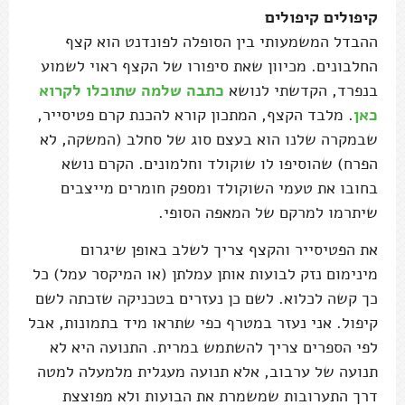
קיפולים קיפולים
ההבדל המשמעותי בין הסופלה לפונדנט הוא קצף
החלבונים. מכיוון שאת סיפורו של הקצף ראוי לשמוע
בנפרד, הקדשתי לנושא
כתבה שלמה שתוכלו לקרוא
כאן
. מלבד הקצף, המתכון קורא להכנת קרם פטיסייר,
שבמקרה שלנו הוא בעצם סוג של סחלב (המשקה, לא
הפרח) שהוסיפו לו שוקולד וחלמונים. הקרם נושא
בחובו את טעמי השוקולד ומספק חומרים מייצבים
שיתרמו למרקם של המאפה הסופי.
את הפטיסייר והקצף צריך לשלב באופן שיגרום
מינימום נזק לבועות אותן עמלתן (או המיקסר עמל) כל
כך קשה לכלוא. לשם כן נעזרים בטכניקה שזכתה לשם
קיפול. אני נעזר במטרף כפי שתראו מיד בתמונות, אבל
לפי הספרים צריך להשתמש במרית. התנועה היא לא
תנועה של ערבוב, אלא תנועה מעגלית מלמעלה למטה
דרך התערובות שמשמרת את הבועות ולא מפוצצת