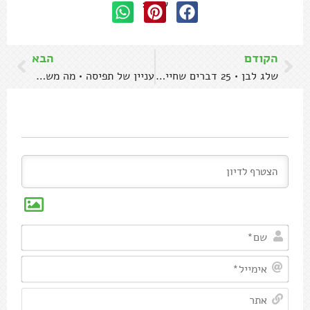
שתפו:
הקודם
הבא
שלג לבן • 25 דברים שחייבים לדעת על קצף חלבונים
עניין של תפיסה • מה משפיע על הטעם של היין
שם*
אימיי
אתר