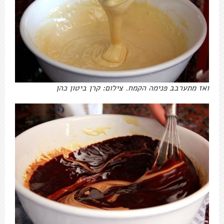
ואז מתערבב פנימה הקמח. צילום: קרן ביטון כהן