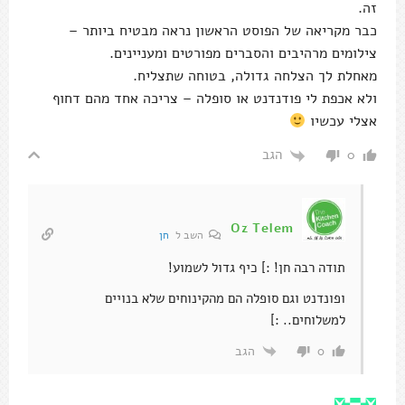
זה.
כבר מקריאה של הפוסט הראשון נראה מבטיח ביותר –
צילומים מרהיבים והסברים מפורטים ומעניינים.
מאחלת לך הצלחה גדולה, בטוחה שתצליח.
ולא אכפת לי פודנדנט או סופלה – צריכה אחד מהם דחוף
אצלי עכשיו
הגב
0
Oz Telem
השב ל
חן
תודה רבה חן! :] כיף גדול לשמוע!
ופונדנט וגם סופלה הם מהקינוחים שלא בנויים
למשלוחים.. :]
הגב
0