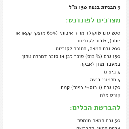
9 תבניות בנפח 150 מ"ל
מצרכים לפונדנט:
200 גרם שוקולד מריר איכותי (60% מוצקי קקאו או
יותר), שבור לקוביות
200 גרם חמאה, חתוכה לקוביות
150 גרם (¾ כוס) סוכר לבן או סוכר דמררה טחון
במעבד מזון לאבקה
4 ביצים
4 חלמוני ביצה
170 גרם (1 כוס+2 כפות) קמח
קורט מלח
להברשת הכלים:
30 גרם חמאה מומסת
אבקת קקאו, להברשה