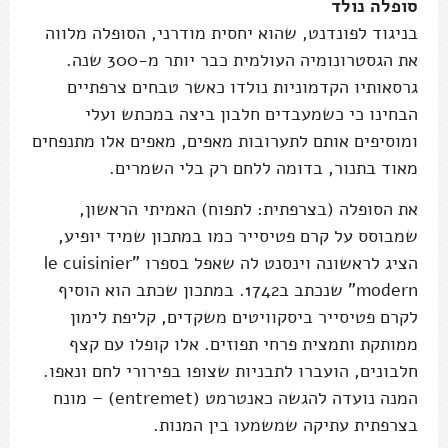
סופלה נולד
בניגוד לפונדנט, שהוא יחסית מודרני, הסופלה מלווה
את הגסטרונומיה העולמית כבר יותר מ-300 שנה.
גרסאותיו הקדמוניות נולדו כאשר טבחים צרפתיים
הבחינו כי כשמעבדים חלבון ביצה במכתש ועלי
ומוסיפים אותם לתערובות מאפים, מאפים אלו מתנפחים
מאוד בתנור, בדומה ללחם רק בלי השמרים.
את הסופלה (בצרפתית: לתפוח) האמיתי הראשון,
שמבוסס על קרם פטיסייר כמו במתכון שמיד יופיע,
הציג לראשונה וינסנט לה שאפל בספרו "le cuisinier
modern” שנכתב ב1742. במתכון שכתב הוא הוסיף
לקרם פטיסייר ביסקוויטים משקדים, קליפת לימון
ממותקת ותמצית פרחי תפוזים. אלו קופלו עם קצף
חלבונים, הועברו לתבניות שצופו בפירורי לחם ונאפו.
המנה נועדה להגשה כאנטרמט (entremet) – מונח
בצרפתית עתיקה שמשמעו בין המנות.