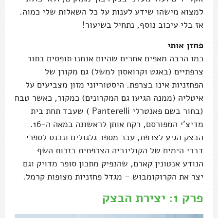
למצוא מישהו שידע לענות על כל השאלות שלי כמוה.
אז בלי עיכוב נוסף, נתחיל בשיעור!
פחזן אותי
כמו הרבה מאפים אחרים שהיום אנחנו תופסים בתור
צרפתיים (באגט וקרואסון למשל) גם מקורן של
הפחזניות אינו בצרפת. היסטוריוני מזון מצביעים על
איטליה (ממנה הגיעו גם המקרונים) כמקור, כאשר טבח
(בחור בשם פאנטרלי Panterelli ) שעבד תחת בית
מדיצ'י המפורסם, רקח אותן לראשונה במאה ה-16.
הבצק הגיע לצרפת, עבר מספר גלגולים ונכנס לספרי
דברי הימים של הקולינריה הצרפתית בזכות השף
הנודע אנטונין קארם, שהנפיק מתכון סופר מדויק וגם
יצר את הקרוקומבוש – מגדל פחזניות מצופות קרמל.
פרק 1: יצירת הבצק