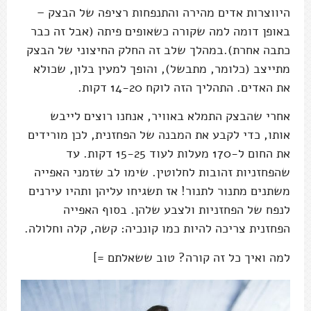
היווצרות אדים מהירה והתנפחות רציפה של הבצק –
באופן דומה למה שקורה כשאופים פיתה (אבל זה כבר
כתבה אחרת).במהלך שלב זה החלק החיצוני של הבצק
מתייצב (כלומר, מתבשל), והופך למעין בלון, שכולא
את האדים. התהליך הזה לוקח 14-20 דקות.
אחרי שהבצק התמלא באוויר, אנחנו רוצים לייבש
אותו, כדי לקבע את המבנה של הפחזנית, לכן מורידים
את החום ל-170 מעלות לעוד 15-25 דקות. עד
שהפחזניות זהובות לחלוטין. שימו לב שזמני האפייה
משתנים מתנור לתנור! אז תשגיחו עליהן ותהיו עירנים
לנפח של הפחזניות ולצבע שלהן. בסוף האפייה
הפחזנית צריכה להיות כמו קונכיה: קשה, קלה וחלולה.
למה ואיך כל זה קורה? טוב ששאלתם =]