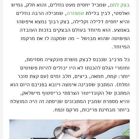
בצק לחם
, שמכיל יחסית מעט נוזלים, והוא חלק, גמיש
ואלסטי, לבין בלילת
טמפורה
, שמכילה הרבה נוזלים
והיא יחסית דלילה וקלילה, בצק רבוך נמצא איפשהו
באמצע. הוא מיוחד בעולם הבצקים בזכות העובדה
הפשוטה שהוא מבושל – מה שמקנה לו את מרקמו
המיוחד.
כל מרכיב שנכנס לבצק משרת פונקציה מסוימת,
וחומרי הגלם להכנתו לא היו יכולים להיות פשוטים
יותר: קמח, חמאה, ביצים, חלב ומים (עם קצת סוכר
ומלח). המתכון שסבינה אימצה ויובא בפניכם היום הוא
המתכון של הקונדיטור הצרפתי כריסטוף מישלאק,
והיא מספרת שמבין המתכונים שניסתה זה היה המוצלח
ביותר מבחינת פריכות, מרקם ונפח.