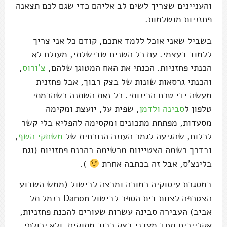
והעניינים שצריך לשים לב אליהם כדי שגם לכם תצאנה
פחזניות מושלמות.
בשביל שאני אוכל ללמד אתכם, קודם כל אני צריך
ללמוד בעצמי. עם כל השנים שבישלתי, מעולם לא
הכנתי פחזניות. הכנתי את האח המטוגן שלהם,
צ'ורוס
,
והכנתי גרסאות שונות של בצק רבוך, אבל פחזנית
מעשה ידי טרם הכינותי. כל זאת השתנה כשהרמתי
טלפון ל
סבינה ולדמן
, שפית על, יועצת ומקימה
מסעדות, מפתחת מתכונים ומקסימה להפליא בלי קשר
לכלום, שהגיעה לגמר העונה הנוכחית של
משחקי השף
,
ובדרך רשמה הצטיינות מרשימה בהכנת פחזניות (וגם
בלינצ'ס, אבל זה בכתבה אחרת
).
במסגרת עיסוקיה כמורה ומרצה לבישול (ממש השבוע
הצטרפה לצוות בית הספר לבישול Danon בנמל תל
אביב) העבירה סבינה עשרות שעורים להכנת פחזניות,
אקליירים ועוד מעדני בצק רבוך מתוקים, ולא יכולתי