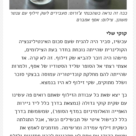
ככה זה נראה כשהכנתי צ'ורוס: מעבירים לשק זילוף עם צנטר
משונן. צילום: אסף אמברם
קוקי שלי
עכשיו, סביר היה להניח שעם סכום האינטיליגנציה
הקולינרית שהייתה נוכחת בחדר בעת הצילומים,
מישהו היה זוכר להביא שק זילוף. זה לא קרה. אז
אצתי רצתי אל הסופר שליד הסטודיו של אסף, ולמרות
שהייתה להם מחלקת קונדיטוריה עמוסה בבצקי סוכר
ושלל מתוקים, שקי זילוף לא היו בנמצא.
כך יצא שאת כל עבודת הזילוף שאתם רואים פה עשינו
עם שקית קוקי גדולה (נמצאת בדרך כלל ליד ניירות
האפייה והאלומיניום במדף הסופר), שמשמשת בדרך
כלל לבישול איטי של תבשילים ובשר, אבל התגלתה
כשקית זילוף עמידה ומרשימה. מוזמנים לאמץ את
שיטת הקוקי אם אתם לא מתכננים להכין פחזניות ולזלף