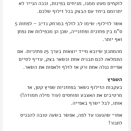
לוקחים מעט ממנו, מניחים בפינות, וככה הנייר לא
יתרומם ביחד עם הבצק בכל זילוף שלכם.
אשר לזילוף: שימו לב לזלף במרחק נדיב – לפחות 5
ס"מ בין פחזנית ופחזנייה, שכן הן מכפילות את נפחן
ואף יותר.
מהמתכון שיובא מייד יוצאות בערך 25 פחזניות. אם
התמלאה לכם תבנית אחת ונשאר בצק, עדיף לסיים
אפיית נגלה אחת ורק אז לזלף ולאפות את השאר.
השפיץ
בעקבות הזילוף נשאר בפחזניות שפיץ קטן, אז
מרטיבים את האצבע ופוחסים (עוד מילה חמודה!)
אותו, לבל ישרף באפייה.
אחרי שהגענו עד לפה, אפשר בשעה טובה להכניס
לתנור!