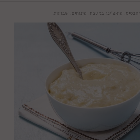
הבסיס
,
קואצ'ינג במטבח
,
קינוחים
,
שבועות