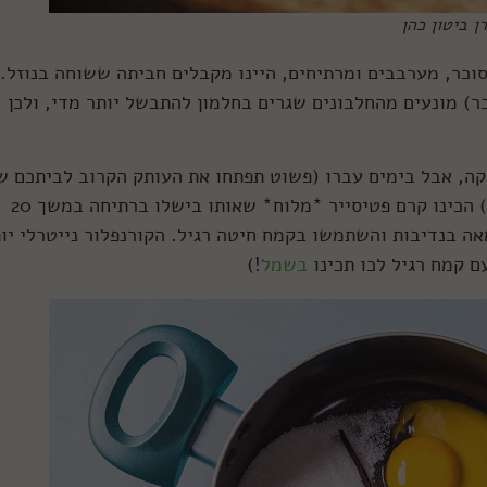
ן ביטון כהן
וכר, מערבבים ומרתיחים, היינו מקבלים חביתה ששוחה בנוזל. 
כר) מונעים מהחלבונים שגרים בחלמון להתבשל יותר מדי, ולכן
קה, אבל בימים עברו (פשוט תפתחו את העותק הקרוב לביתכם ש
הספר Le Patissier Francios, שיצא ב-1690 ) הכינו קרם פטיסייר *מלוח* שאותו בישלו ברתיחה במשך 20
פו חמאה בנדיבות והשתמשו בקמח חיטה רגיל. הקורנפלור נייטרלי יו
ם קמח רגיל לכו תכינו
בשמל
!)