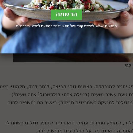
הנתונים ישמשו ליצירת קשר ושליחת ניוזלטר בהתאם ל
מדיניות פרטיות
 כהן
יסייר למובהקת. ראשית זוהי הביצה, ליתר דיוק, חלמוני ביצה
ים טעם עשיר וטעים (במילה אחת: כולסטרול! אתה טעים!)
מנוזלית למוצקה כשמכינים חביתה) כאשר הם נחשפים לחום
לור, שמופק מתירס. עמילן הוא חומר שסופג נוזלים כשחם לו
הסמכה הוא גם מגן על החלבונים מבישול יתר.