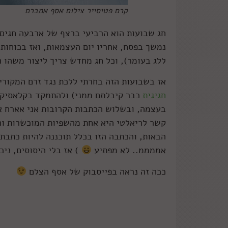
קרם פטיסייר צילום אסף אמברם
חג שבועות הוא הרביעי ברצף של ארבעה חגים
נמשך בפסח, אחריו יום העצמאות, ואז בכוחות
ללג בעומר), וכל חג מחדש צריך ליצור משהו 
אז בשבועות הזה בחרתי ללכת נגד זרם המקורי
חגיגית
כבר קיבלתם ממני) ולהתמקד בקלאסיקו
בעצמה, ובשלוש הכתבות הקרובות אני אארח 
קשר לריאלטי היא אחת מהשפיות המוכשרות וה
הבאות, והכתבה הזו בכלל תוכננה להיות כתבת 
אממממ.. לא מפתיע
) אז בלי היסוסים, ניכ
ככה זה נראה בפייסבוק של אסף הצלם