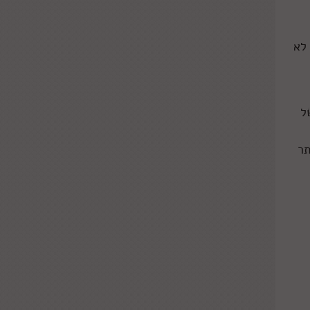
לא
ל
תר