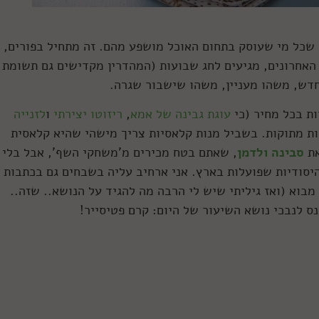
 שכל מי שעוסק בתחום האוכל מושפע מהם. זה מתחיל בפורים,
 האחרונים, מגיעים לחג שבועות (המהדרין מקדישים גם תשומת 
חדש, משהו מעניין, משהו שישבור שגרה.
ות בכל מחיר (כי
עוגת גבינה של אמא
,
ריזוטו יצירתי
ו
לזנייה
ת מתוקות. בשביל מנות קלאסיות צריך מישהי שהיא קלאסית
את
סבינה ולדמן
, שאתם בטח מכירים מ'משחקי השף', אבל בלי
יסודיות שפועלות בארץ. אני ארחיב עליה בשבחים גם בכתבות
מבוא (ואז גיליתי שיש לי הרבה מה להגיד על הנושא.. שזה..
נס לנבכי נושא השיעור של היום: קרם פטיסייר!