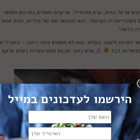
ים או על כפית, קרם פטיסייר, או קרם האופים בתרגום חופשי
הקונדיטוריה הצרפתי. הוא למעשה סוג של פודינג, הווה אומר
רה כלשהי.
שר למרוח ולעצב בקלות. הוא לא משמש בתור רוטב – בשביל זה
(תשלימו לבד
)], אלא בתור שכבת טעם עשירה בעלת מרקם
הירשמו לעדכונים במייל