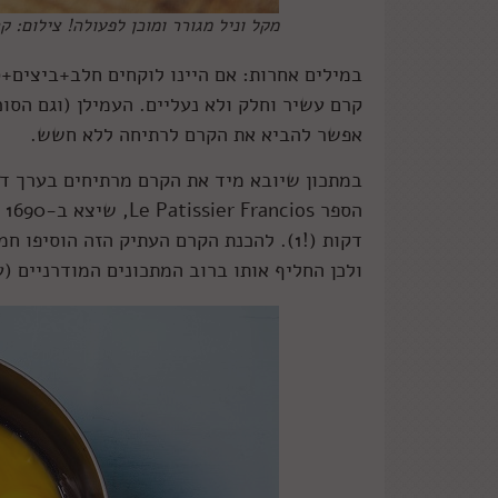
מקל וניל מגורר ומוכן לפעולה! צילום: קר
במילים אחרות: אם היינו לוקחים חלב+ביצים+ס
קרם עשיר וחלק ולא נעליים. העמילן (וגם הסו
אפשר להביא את הקרם לרתיחה ללא חשש.
במתכון שיובא מיד את הקרם מרתיחים בערך ד
דקות (!1). להכנת הקרם העתיק הזה הוסי
ולכן החליף אותו ברוב המתכונים המודרניים (ע