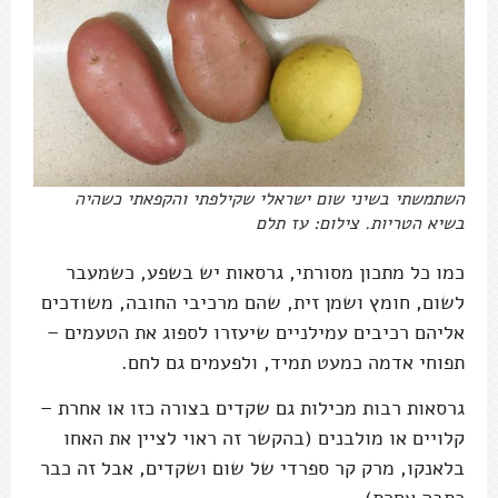
השתמשתי בשיני שום ישראלי שקילפתי והקפאתי כשהיה
בשיא הטריות. צילום: עז תלם
כמו כל מתכון מסורתי, גרסאות יש בשפע, כשמעבר
לשום, חומץ ושמן זית, שהם מרכיבי החובה, משודכים
אליהם רכיבים עמילניים שיעזרו לספוג את הטעמים –
תפוחי אדמה כמעט תמיד, ולפעמים גם לחם.
גרסאות רבות מכילות גם שקדים בצורה כזו או אחרת –
קלויים או מולבנים (בהקשר זה ראוי לציין את האחו
בלאנקו, מרק קר ספרדי של שום ושקדים, אבל זה כבר