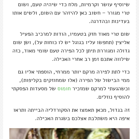
שיוסיף עושר וקרמיות, מלח כדי שיהיה טעם, ושום
טרי מגורר – חשוב כאן להיזהר עם השום, ולשים אותו
בעדינות ובהדרגה.
שום טרי מאוד חזק בטעמיו, הודות למרכיב הפעיל
אליצין (תחפשו עליו בגוגל יש לו כוחות על), ושן שום
גדולה ומגוררת תיתן לכל הפירה טעם שומי מאוד, כזה
שילווה אתכם זמן רב אחרי האכילה.
כדי לתת לפירה מרקם יותר ממרחי, הוספתי אליו גם
ממי הבישול של הפירה (אלו שמחוזקים בקליפות),
וכשהגעתי למרקם שמזכיר
חומוס
של מסעדות הפסקתי
להוסיף נוזלים.
זה בגדול, מכאן תאמצו את הסקורדליה הבייתה ותראו
איפה היא משתלבת אצלכם בשגרת האכילה.