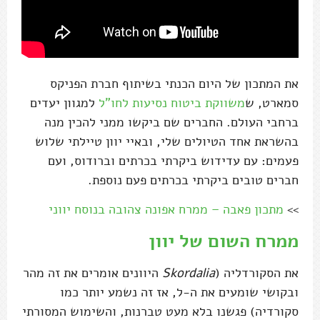
את המתכון של היום הכנתי בשיתוף חברת הפניקס
סמארט, ש
משווקת ביטוח נסיעות לחו"ל
למגוון יעדים
ברחבי העולם. החברים שם ביקשו ממני להכין מנה
בהשראת אחד הטיולים שלי, ובאיי יוון טיילתי שלוש
פעמים: עם עדידוש ביקרתי בכרתים וברודוס, ועם
חברים טובים ביקרתי בכרתים פעם נוספת.
>>
מתכון פאבה – ממרח אפונה צהובה בנוסח יווני
ממרח השום של יוון
את הסקורדליה (
Skordalia
היוונים אומרים את זה מהר
ובקושי שומעים את ה-ל, אז זה נשמע יותר כמו
סקורדיה) פגשנו בלא מעט טברנות, והשימוש המסורתי