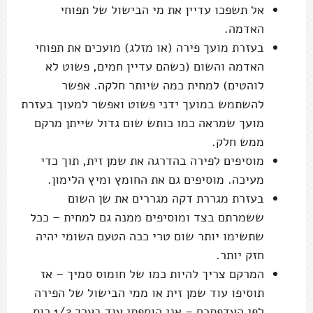
אל תשפכו עדיין את מי הבישול של תפוחי
האדמה.
בעזרת מועך פירה (או מזלג) מועכים את תפוחי
האדמה והשום (כשהם עדיין חמים, פשוט לא
לוהטים) למחית כמה שיותר חלקה. אפשר
להשתמש במועך ידני פשוט ואפשר למעוך בעזרת
מועך שמראה כמו כותש שום גדול שייתן מרקם
ממש חלק.
מוסיפים לפירה בהדרגה את שמן זית, תוך כדי
מעיכה. מוסיפים גם את החומץ ומיץ הלימון.
בעזרת מגררת דקה מגררים את שן השום
ששמרתם בצד ומוסיפים ממנה גם למחית – ככל
שתשימו יותר שום טרי ככה הטעם השומי יהיה
חזק יותר.
המרקם צריך להיות כמו של חומוס סמיך – אז
תוסיפו עוד שמן זית או ממי הבישול של הפירה
לפי העדפתכם – אני הוספתי עוד בערך 1/2 כוס