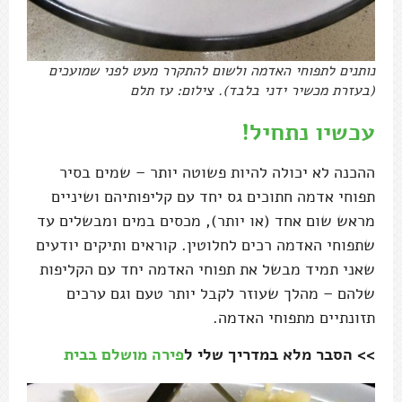
נותנים לתפוחי האדמה ולשום להתקרר מעט לפני שמועכים
(בעזרת מכשיר ידני בלבד). צילום: עז תלם
עכשיו נתחיל!
ההכנה לא יכולה להיות פשוטה יותר – שמים בסיר
תפוחי אדמה חתוכים גס יחד עם קליפותיהם ושיניים
מראש שום אחד (או יותר), מכסים במים ומבשלים עד
שתפוחי האדמה רכים לחלוטין. קוראים ותיקים יודעים
שאני תמיד מבשל את תפוחי האדמה יחד עם הקליפות
שלהם – מהלך שעוזר לקבל יותר טעם וגם ערכים
תזונתיים מתפוחי האדמה.
>> הסבר מלא במדריך שלי ל
פירה מושלם בבית