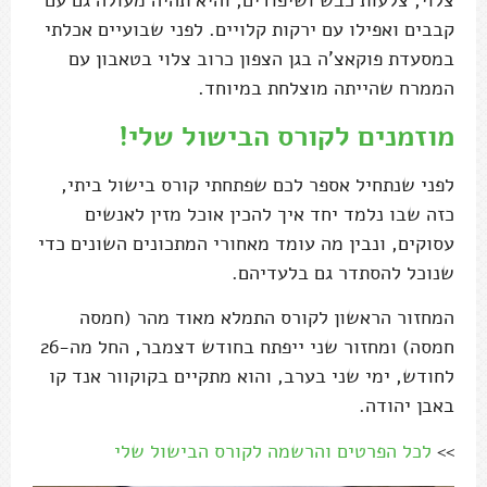
צלוי, צלעות כבש ושיפודים, והיא תהיה מעולה גם עם
קבבים ואפילו עם ירקות קלויים. לפני שבועיים אכלתי
במסעדת פוקאצ'ה בגן הצפון כרוב צלוי בטאבון עם
הממרח שהייתה מוצלחת במיוחד.
מוזמנים לקורס הבישול שלי!
לפני שנתחיל אספר לכם שפתחתי קורס בישול ביתי,
כזה שבו נלמד יחד איך להכין אוכל מזין לאנשים
עסוקים, ונבין מה עומד מאחורי המתכונים השונים כדי
שנוכל להסתדר גם בלעדיהם.
המחזור הראשון לקורס התמלא מאוד מהר (חמסה
חמסה) ומחזור שני ייפתח בחודש דצמבר, החל מה-26
לחודש, ימי שני בערב, והוא מתקיים בקוקוור אנד קו
באבן יהודה.
>>
לכל הפרטים והרשמה לקורס הבישול שלי