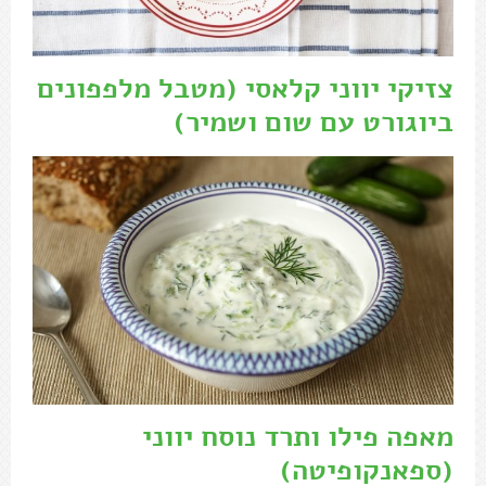
צזיקי יווני קלאסי (מטבל מלפפונים
ביוגורט עם שום ושמיר)
מאפה פילו ותרד נוסח יווני
(ספאנקופיטה)