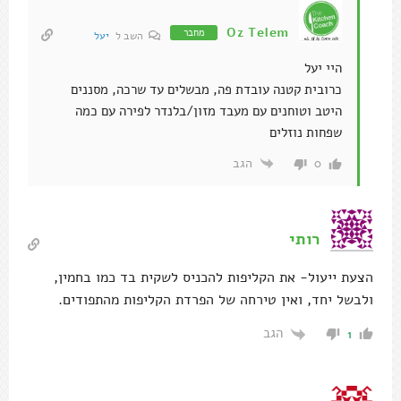
Oz Telem
מחבר
השב ל
יעל
היי יעל
כרובית קטנה עובדת פה, מבשלים עד שרכה, מסננים
היטב וטוחנים עם מעבד מזון/בלנדר לפירה עם כמה
שפחות נוזלים
הגב
0
רותי
הצעת ייעול- את הקליפות להכניס לשקית בד כמו בחמין,
ולבשל יחד, ואין טירחה של הפרדת הקליפות מהתפודים.
הגב
1