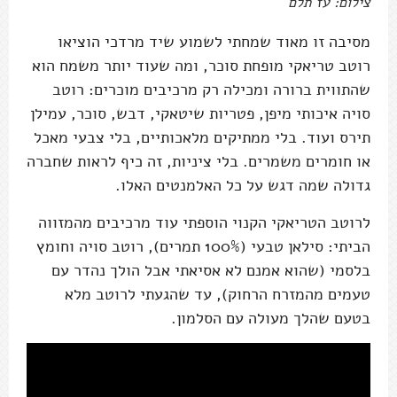
צילום: עז תלם
מסיבה זו מאוד שמחתי לשמוע שיד מרדכי הוציאו
רוטב טריאקי מופחת סוכר, ומה שעוד יותר משמח הוא
שהתווית ברורה ומכילה רק מרכיבים מוכרים: רוטב
סויה איכותי מיפן, פטריות שיטאקי, דבש, סוכר, עמילן
תירס ועוד. בלי ממתיקים מלאכותיים, בלי צבעי מאכל
או חומרים משמרים. בלי ציניות, זה כיף לראות שחברה
גדולה שמה דגש על כל האלמנטים האלו.
לרוטב הטריאקי הקנוי הוספתי עוד מרכיבים מהמזווה
הביתי: סילאן טבעי (100% תמרים), רוטב סויה וחומץ
בלסמי (שהוא אמנם לא אסיאתי אבל הולך נהדר עם
טעמים מהמזרח הרחוק), עד שהגעתי לרוטב מלא
בטעם שהלך מעולה עם הסלמון.