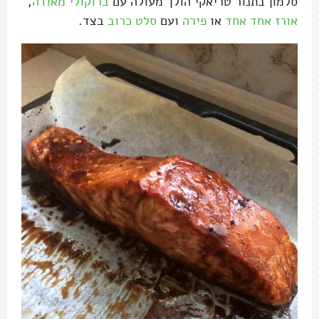
סלמון בתנור טריאקי הולך מעולה עם
ברוקולי מאודה
,
אורז אחד אחד
או
פירה
ועם
סלט כרוב
בצד.