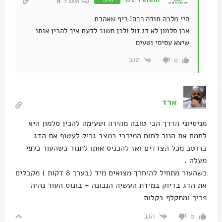
השב ל
מ
היי מלכה תודה רבה! כיף שאהבת
אכן סלמון לא דג זול ולכן חשוב לדעת איך להכין אותו
שיצא עסיסי וטעים
הגב
0
ארז
מניסיוני הדרך הכי טובה מהירה וטעימה להכין סלמון היא
לחמם את הנור לחום המירבי במצב גריל לעטוף את הדג
ברוטב מכל הצדדים ואז להכניס אותו לתנור כשהעור כלפי
מעלה .
כשהעור מתחיל להיחרך מצואים מיד (בערך 8 דקות ) מקבלים
את הדג בדיוק במידת העשיה הנכונה + בונוס העור נהיה
פריך ומתקלף בקלות
הגב
0