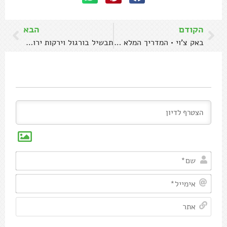
הקודם
הבא
באק צ'וי • המדריך המלא לשימוש בירק ו-3 מתכונים
תבשיל בורגול וירקות ירוקים
שם*
אימיי
אתר