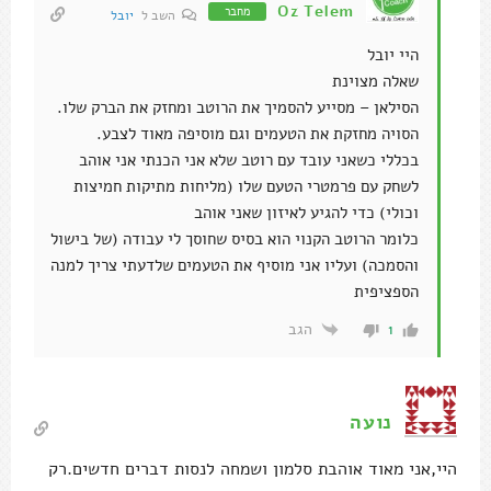
Oz Telem
מחבר
השב ל
יובל
היי יובל
שאלה מצוינת
הסילאן – מסייע להסמיך את הרוטב ומחזק את הברק שלו.
הסויה מחזקת את הטעמים וגם מוסיפה מאוד לצבע.
בכללי כשאני עובד עם רוטב שלא אני הכנתי אני אוהב
לשחק עם פרמטרי הטעם שלו (מליחות מתיקות חמיצות
וכולי) כדי להגיע לאיזון שאני אוהב
כלומר הרוטב הקנוי הוא בסיס שחוסך לי עבודה (של בישול
והסמכה) ועליו אני מוסיף את הטעמים שלדעתי צריך למנה
הספציפית
הגב
1
נועה
היי,אני מאוד אוהבת סלמון ושמחה לנסות דברים חדשים.רק