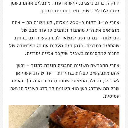
ירוקה, כרוב ניצנים, קישוא ועוד. מתבלים אותם בשמן
זית ומלח לפני שמניחים בתבנית כמובן.
אחרי 8-10 דקות ב-200 מעלות, לא משנה מה – אתם
מוציאים את הדג מהתנור ונותנים לו עוד סבב של
הברשות – גם ברוטב שנשאר לכם בקערה וגם ברוטב
שהתפזר בתבנית. בזמן הזה מעלים אם הטמפרטורה של
התנור למקסימום בשביל שיקבל צלייה יסודית.
אחרי ההברשה השנייה התבנית חוזרת לתנור – וכאן
אתם מתבקשים לצלות בזהירות – עד שהדג עשוי אך
לא יבש, והחלק החיצוני שחום (בזכות הרוטב). באמת
שכל מה שנדרג כאן הוא תשומת לב לדג בשביל תוצאה
עסיסית.