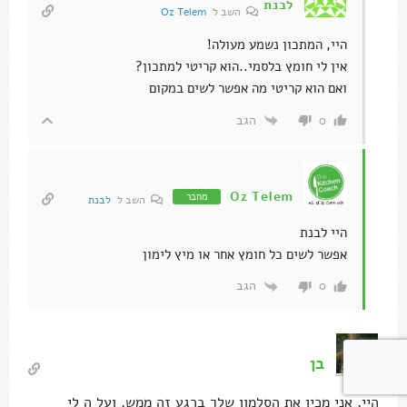
לבנת
השב ל
Oz Telem
היי, המתכון נשמע מעולה!
אין לי חומץ בלסמי..הוא קריטי למתכון?
ואם הוא קריטי מה אפשר לשים במקום
הגב
0
Oz Telem
מחבר
השב ל
לבנת
היי לבנת
אפשר לשים כל חומץ אחר או מיץ לימון
הגב
0
בן
היי, אני מכין את הסלמון שלך ברגע זה ממש, ועל ה לי