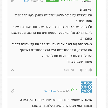
השב ל
חנית
היי חנית
אם עובדים עם פילה סלמון שלם זה כמובן בעייתי לטבול
אותו ברוטב
ת'כלס אפשר לטבול נתחים – ההברשה יותר חשובה בעיני
לא בהתחלה אלה באמצע, כשמורחים את הרוטב שמצטמצם
בתבנית.
בשלב הזה את לא רוצה לגעת עוד בדג את על עלולה לסבור
את הפילה, ולכן המברשת היא הכלי המושלם לאיסוף
הנוזלים מהתבנית והחזרתם לסלמון.
מקווה שכעת ברור
הגב
1
אילן
השב ל
Oz Telem
אפשר להשתמש במד חום מכניסים אותו בחלק העבה
וכאשר הוא מגיע לחמישים מעלות הדג מוכן