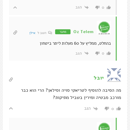
הגב
0
Oz Telem
מחבר
השב ל
אילן
בהחלט, ממליץ על 60 מעלות ליתר ביטחון
הגב
0
יובל
מה הסיבה להוסיף לטריאקי סויה וסילאן? הרי הוא כבר
מורכב מבטיה ומירין בשביל מתיקות?
הגב
0