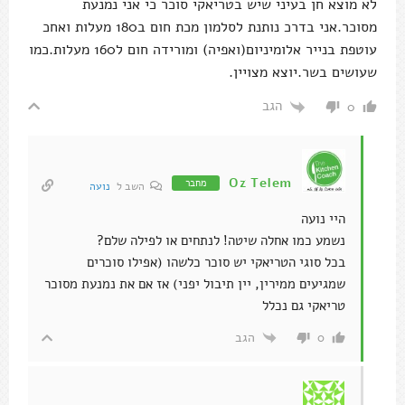
לא מוצא חן בעיני שיש בטריאקי סוכר כי אני נמנעת
מסוכר.אני בדרכ נותנת לסלמון מכת חום ב180 מעלות ואחכ
עוטפת בנייר אלומיניום(ואפיה) ומורידה חום ל160 מעלות.כמו
שעושים בשר.יוצא מצויין.
הגב
0
Oz Telem
מחבר
השב ל
נועה
היי נועה
נשמע כמו אחלה שיטה! לנתחים או לפילה שלם?
בכל סוגי הטריאקי יש סוכר כלשהו (אפילו סוכרים
שמגיעים ממירין, יין תיבול יפני) אז אם את נמנעת מסוכר
טריאקי גם נכלל
הגב
0