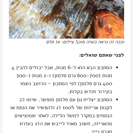
וככה זה נראה כשזה מוכן! צילום: עז תלם
לפני שאתם שואלים:
המתכון הבא הוא ל-6 מנות, אבל יכולים להכין 4
מנות (600-700 גרם סלמון) ו-2 מנות (300-
400 גרם סלמון) לפי המתכון – הרוטב נשמר
בקירור חודש בקלות.
המתכון יצליח גם עם סלמון מופשר. שימו לב
לקנות אריזות של 100% דג ולהפשיר את הנתח או
הנתחים במקרר למשל הלילה. לאחר שמוציאים
מהאריזה, חשוב מאוד לייבש את הדג בעזרת
מגבת נייר.