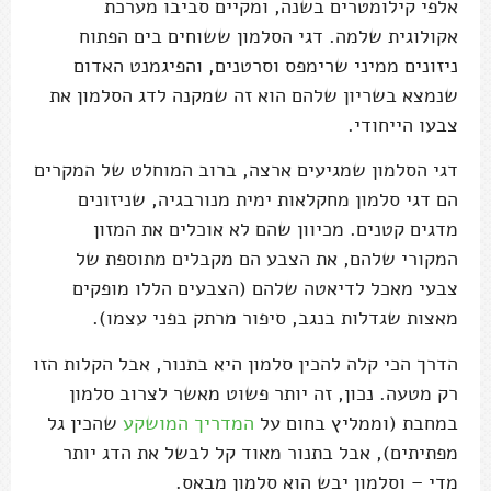
אלפי קילומטרים בשנה, ומקיים סביבו מערכת
אקולוגית שלמה. דגי הסלמון ששוחים בים הפתוח
ניזונים ממיני שרימפס וסרטנים, והפיגמנט האדום
שנמצא בשריון שלהם הוא זה שמקנה לדג הסלמון את
צבעו הייחודי.
דגי הסלמון שמגיעים ארצה, ברוב המוחלט של המקרים
הם דגי סלמון מחקלאות ימית מנורבגיה, שניזונים
מדגים קטנים. מכיוון שהם לא אוכלים את המזון
המקורי שלהם, את הצבע הם מקבלים מתוספת של
צבעי מאכל לדיאטה שלהם (הצבעים הללו מופקים
מאצות שגדלות בנגב, סיפור מרתק בפני עצמו).
הדרך הכי קלה להכין סלמון היא בתנור, אבל הקלות הזו
רק מטעה. נכון, זה יותר פשוט מאשר לצרוב סלמון
במחבת (וממליץ בחום על
המדריך המושקע
שהכין גל
מפתיתים), אבל בתנור מאוד קל לבשל את הדג יותר
מדי – וסלמון יבש הוא סלמון מבאס.