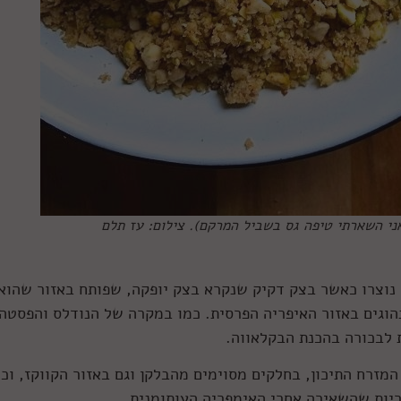
אני השארתי טיפה גס בשביל המרקם). צילום: עז תלם
 נוצרו כאשר בצק דקיק שנקרא בצק יופקה, שפותח באזור שהוא
הוגים באזור האיפריה הפרסית. כמו במקרה של הנודלס והפסטה,
ת לבכורה בהכנת הבקלאווה.
המזרח התיכון, בחלקים מסוימים מהבלקן וגם באזור הקווקז, וכ
ריות שהשאירה אחרי האימפריה העותומנית.