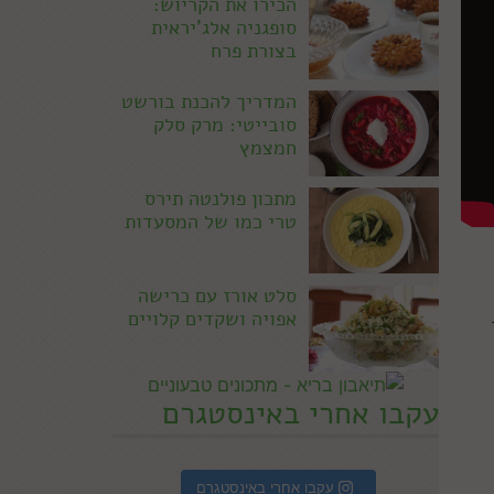
הכירו את הקריוש:
סופגניה אלג'יראית
בצורת פרח
המדריך להכנת בורשט
סובייטי: מרק סלק
חמצמץ
מתכון פולנטה תירס
טרי כמו של המסעדות
סלט אורז עם כרישה
אפויה ושקדים קלויים
עקבו אחרי באינסטגרם
עקבו אחרי באינסטגרם