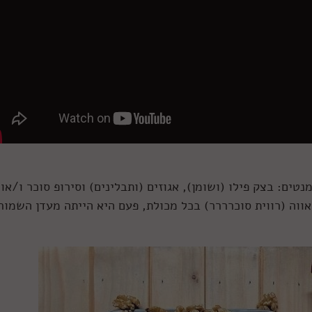
ים: בצק פילו (ושומן), אגוזים (ותבלינים) וסירופ סוכר ו/או
ווה (רווית סוכרררר) בכל מכולת, פעם היא הייתה מעדן השמור