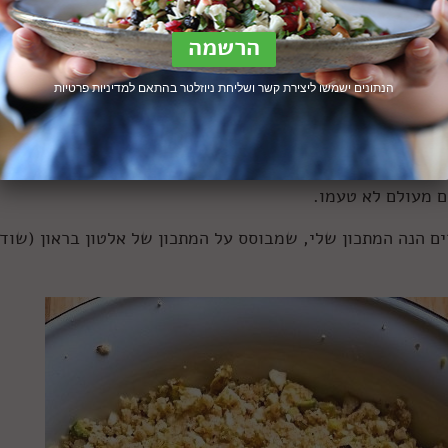
הנתונים ישמשו ליצירת קשר ושליחת ניוזלטר בהתאם ל
מדיניות פרטיות
, שקדים ואגוזי מלך. צילום: עז תלם
סוכר ודבש היו חומרי גלם יקרים מאוד עד לפני 300 שנה (דבש עדיין יקר), וכמוהם אגוזים, שנקטפו וקולפו
ו במשפחות במשך דורות: הקמח הלבן, שהיום הוא מוצר בסיסי 
ם מעולם לא טעמו.
רים הנה המתכון שלי, שמבוסס על המתכון של אלטון בראון (שוד