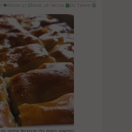
Oz Telem
פברואר 26, 2018
57 תגובות
מ
בקלאווה ביתית בלי סיבוכים! צילום: עז