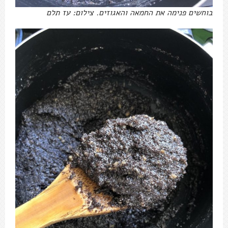
בוחשים פנימה את החמאה והאגוזים. צילום: עז תלם