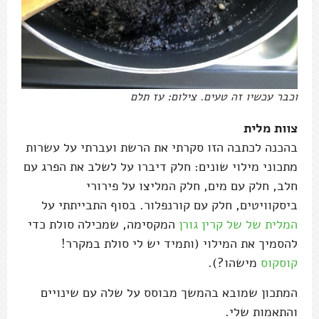
וכבר עכשיו זה טעים. צילום: עז תלם
צוות מלית
בהכנה לכתבה הזו סקרתי את הרשת ועברתי על עשרות
מתכוני מילוי שונים: חלק דיברו על לשלב את הפרג עם
חלב, חלק עם מים, חלק המליצו על פירורי
ביסקוויטים, חלק עם קורנפלור. בסוף התבייתתי על
המלית של של קרין גורן
המקסימה, שמכילה סולת כדי
להסמיך את המילוי (ותמיד יש לי סולת במקרר!
קוסקוס
מישהו?).
המתכון שמובא בהמשך מבוסס על שלה עם שינויים
והתאמות שלי.