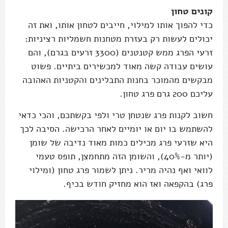
קונים טחון
כדי להפוך אותו למילוי, חייבים לטחון אותו, ואת זה
יכולים לעשות רק בעזרת מטחנות חשמליות רציניות:
זרעי הפרג ממש קטנטנים (3300 זרעים בגרם), והם
עושים עבודה קשה מאוד למכשירים ביתיים. פשוט
מבקשים מהמוכר בחנות התבלינים והקטניות האהובה
עליכם 200 גרם פרג טחון.
חשוב לקנות פרג שנטחן טרי ולפי בקשתכם, והכי כדאי
להשתמש בו יום או יומיים לאחר הרכישה. הסיבה לכך
היא שזרעי פרג מכילים כמות מאוד נדיבה של שומן
(יותר מ-40%), והשומן הזה מתחמצן, תופס טעמי
לוואי ואף נהיה מריר. ניתן לשמור פרג טחון (ומילוי
פרג) בהקפאה ואז הוא מחזיק חודש בכיף.