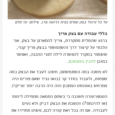
על כל עיגול בצק שמים כפית גדושה פרג. צילום: עז תלם
כללי עבודה עם בצק פריך
ברגע שהמלית מתקררת, צריך להתארגן על בצק. אני
הלכתי על קיצור דרך והשתמשתי בבצק פריך קנוי,
ששמתי במקרר להפשרה לילה לפני ההכנה, ואפשר
כמובן
להכין בעצמכם
.
לא משנה במה השתמשתם, חשוב לעבד את הבצק כמה
שפחות, ולעבוד בחדר קר (בואו נגיד שאם פורים היה
מתרחש באוגוסט המתכון הזה היה הרבה יותר טריקי).
הטמפרטורה חשובה כי כשחם החמאה מתחילה לימוס
(או להינמס?) והופכת את הבצק דביק ולא נעים
לעבודה. אם זה בכל זאת קורה לכם, פשוט תחזירו את