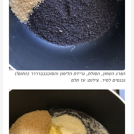
הפרג הטחון, הסולת, גרידת הלימון והסוככככרררר (החום!)
נכנסים לסיר. צילום: עז תלם