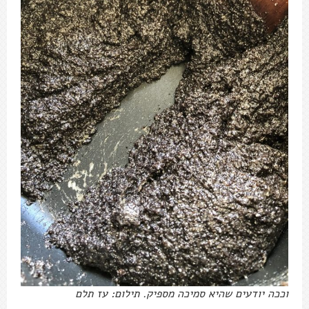
וככה יודעים שהיא סמיכה מספיק. תילום: עז תלם