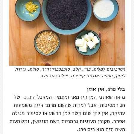
המרכיבים למלית: פרג, חלב, סוככככרררררר, סולת, גרידת
לימון, חמאה ואגוזים קצוצים. צילום: עז תלם
בלי פרג, אין אוזן
נראה שאוזני המן היו מאז ומתמיד המאכל החגיגי של
חג המסיכות, אבל למרות שהשם מרמז איזה משמעות
עתיקה, אין להן שום קשר למן הרשע או לסיפור מגילה
אסתר. מקורן מעוגיות גרמניות בשם מונטשן, ומשמעות
השם הזה הוא כיס פרג.