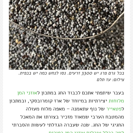
בכל גרם פרג יש 3300 זרעים. נסו לנחש כמה יש בכפית.
צילום: עז תלם
בעבר שיתפתי אתכם לכבוד החג במתכון ל
אוזני המן
מלוחות
יצירתיות במיוחד של ארז קומרובסקי, ובמתכון
ל
פטאייר
של נוף עתאמנה – מאפה מלוח מעולה
מהמטבח הערבי שמאוד מזכיר בצורתו את המאכל
החגיגי של החג. שנה שעברה הגדלתי לעשות והסברתי
למה בכלל אוכלים אוזני המן בפורים
.