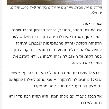
מרדדים את הבצק וקורצים עיגולים בקוטר 7-8 ס"מ. צילום:
עז תלם
כמו דייסה
את הסולת, החלב, הסוכר, גרידת הלימון והפרג שמים
בסיר קטן, ואז מביאים לרתיחה תוך כדי בחישה. לאחר
הרתיחה הסולת (וחלק מהפחמימות שבפרג) יתחילו
לספוג אליהם נוזלים והתערובת תסמיך. זה קורה תוך
כמה דקות אז חשוב להשגיח ולבחוש, ולא לעזוב את
הסיר ללא השגחה.
ברגע שהתערובת סמיכה (תוכל להעביר בה כף ויישאר
שביל) נותנים לה להתקרר – אני אוהב לשלוח להקפאה,
זה מצנן את העניינים מהר יותר מהמקרר.
אל תנסו לעבוד עם מלית חמה, היא תהיה רכה מדי ולא
נוחה לעיבוד.