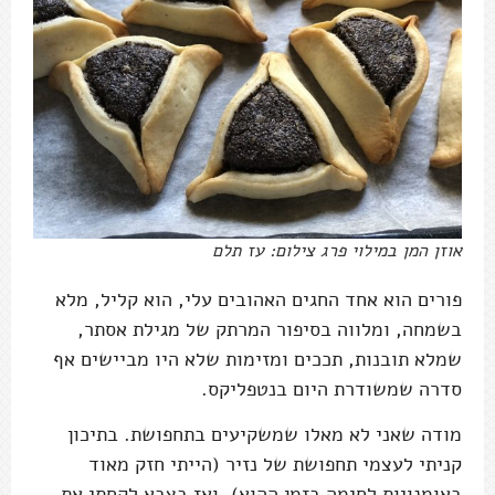
אוזן המן במילוי פרג צילום: עז תלם
פורים הוא אחד החגים האהובים עלי, הוא קליל, מלא
בשמחה, ומלווה בסיפור המרתק של מגילת אסתר,
שמלא תובנות, תככים ומזימות שלא היו מביישים אף
סדרה שמשודרת היום בנטפליקס.
מודה שאני לא מאלו שמשקיעים בתחפושת. בתיכון
קניתי לעצמי תחפושת של נזיר (הייתי חזק מאוד
באומנויות לחימה בזמן ההוא), ואז בצבא לקחתי את