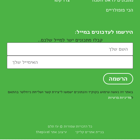
מתכונים לראש השנה
צרו קשר
הכי פופולריים
הירשמו לעדכונים במייל:
קבלו מתכונים ישר למייל שלכם..
באתר זה נעשה שימוש בקוקיז והנתונים ישמשו ליצירת קשר ושליחת ניוזלטר בהתאם
ל
מדיניות פרטיות
כל הזכויות שמורות © עֹז תלם
בניית אתרים
קליקי עיצוב אתר thepixel