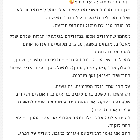
. אם כבר מיתוג אז עד הסוף
מגן דויד מורכב משני משולשים. אולי סמל לפירמידות ולא
שילוב הסמלים הפגאנים של הגבר והאישה.
זה הולך טוב עם מיתוג והינדוס תודעה.
מסתמן שהיהודים אספו בנדודיהם בגילגולי הגלות שלהם שלל
מאכלים, מונחים בשפה, מנהגים מקומיים והינדסו אותם
לתרבותם ויהדותם.
למשל חודשי השנה, רובם הינם שמות פרסים (תשרי, חשוון,
כיסלו, אדר ,ניסן, אייר, סיוון). למשל ניסן, וסיוון עדיין שמות
החודשים באיראן ואף תורכיה.
על דבר אחד כולם מסכימים, זה טעים.
רק השתדלו לשלב בהם סיבים בריאים כגון אגוזים ושקדים
שלא יהיה יציקה. אם תהיתם מדוע מוסיפים אותם למאפים
עכשיו אתם מבינים)
לא יודע למה אבל כילד תמיד אהבתי את אזני ההמן במילוי
רחת לוקום.
היום אני נאמן לתמריםעם אגוזים כמובן, מעדיף על הפרג.