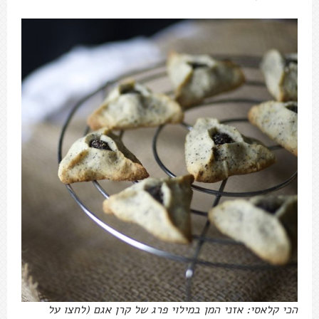
הכי קלאסי: אזני המן במילוי פרג של קרן אגם (לחצו על