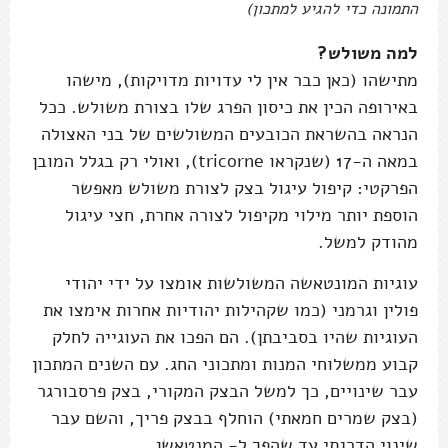
התמונה כדי להגיע למתכון)
למה משולש?
מתישהו (כאן כבר אין לי עדויות מדויקות), מישהו
באירופה הכין את כיסון הפרג שלו בצורת משולש. ככל
הנראה בהשראת הכובעים המשולשים של בני האצולה
במאה ה-17 (שנקראו tricorne), ואולי רק בגלל המובן
הפרקטי: קיפול עיגול בצק לצורת משולש מאפשר
הוספת יותר מילוי מקיפול לצורה אחרת, חצי עיגול
מהודק למשל.
עוגיות המונטאשה המשולשות אומצו על ידי יהודי
פולין וגרמני (כמו שקהילות יהודיות אחרות אימצו את
העוגיות שהיו בסביבתן). הם הפכו את העוגייה לחלק
קבוע ממשלוחי המנות ומתכוני החג. עם השנים המתכון
עבר שינויים, כך למשל הבצק המקורי, בצק פרסבורגר
(בצק שמרים חמאתי) הוחלף בבצק פריך, והשם עבר
שינוי הדרגתי עד שהפך ל- המנטאשן