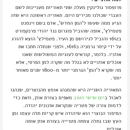
פרופסור גולינקין מעלה שתי תאוריות מעניינות לשם
העברי שכולנו מכירים היום. תאוריה ראשונה היא שזה
הגיע ממה שעשו ל'המן החדש', אדם בשם וינסנט
פטמילץ', אופה שהוביל פוגרום נגד יהודי פרנקפורט
ב1612 והוביל לגירושם מן העיר. פטמילץ' הוצא להורג
על ידי קיסר גרמניה ב1616, ולפני שנתלה חתכו את
אוזניו. כלומר, קוראים לעוגיות המשולשות שאנו
אוכלים אוזניים לא בגלל מה שקרה למן הפרסי, אלא
מה שקרא ל'המן' הגרמני יותר מ-1800 שנים מאוחר
יותר.
התאוריה השנייה היא שהמנהג אומץ מהנוצרים, שנהגו
לאכול ב
יום שישי הטוב
מאפים בצורת אוזן, וזאת כדי
לדמות צורה של פטריה שנקראת אזנונית יהודה.
הסיפור הנוצרי הוא שיהודה איש קריות תלה עצמו ומן
העץ שבו נתלה צמחה פטרייה בצורת אוזן אותה
אוכלים.