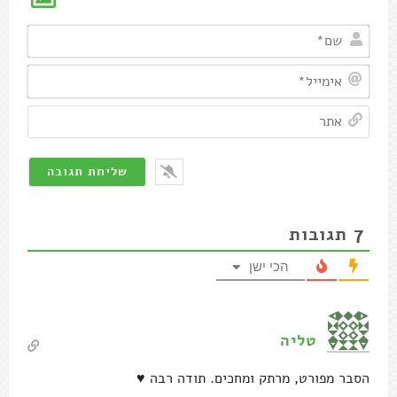
שם*
אימיי
אתר
7
תגובות
הכי ישן
טליה
הסבר מפורט, מרתק ומחכים. תודה רבה ♥