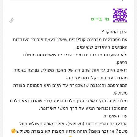
מי בייט
היכן המחקר?
אם מסתכלים מבחינה קולינרית שאלו בעצם פירורי העובדות
האמינים היחידים שקיימים,
ולא השערות או כתבים מימי הביניים שאמינותם מוטלת
בספק,
רואים היום עדויות שהצורה של מאפה משולש נפוצה באסיה
מהודו ועד החידקל במספוטמיה.
המפורסמת והנפוצה שנשתמרה עד היום היא הסמוסה בצורת
משולש.
מילוי פרג נפוץ באפגניסטן מלכת הפרג (כפי שהודו היא מלכת
החומוס) וכנראה הגיע על דרך המשי לאירופה.
עוד השערות
הפרעונים והפירמידות (משולש). אולי מאפה משולש החל
משם? או זכר משם? תוהה מדוע המצות לא בצורת משולש