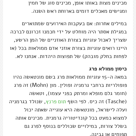
מכינים מצות באותו אופן, מכינים סוג של חמין
ומגישים מאכלים דומים בארוחת ראש השנה.
במילים אחרות: אם בעקבות האירועים שמתוארים
במגילת אסתר היה מוחלט על ידי חכמנו זכרונם לברכה
שצריך לאכול עוגיות בצורת האוזניים של המן הרשע,
היינו רואים עוגיות בצורת אוזני אדם ממולאות בכל (או
לפחות בחלק מובהק) של תפוצות היהדות. אנחנו לא.
כיסון ממולא פרג
במאה ה-15 עוגיות ממולאות פרג בשם מונטאשה נהיו
פופולריות ברחבי גרמניה ופולין. מון (Mohn) זה פרג
(חומר גלם מופלא ומרתק בפני עצמו), וטאשה
(Tasche) זה כיס. לפי השף
תום פרנץ
, שנולד בגרמניה
ועלה לישראל, מונטאשה היא עוגייה שאתה יכול
למצוא כמעט בכל קונדיטוריה גרמנית. מכינים אותה
בשלל צורות, במילויים שכוללים בנוסף לפרג גם
תפוחים או גבינה.