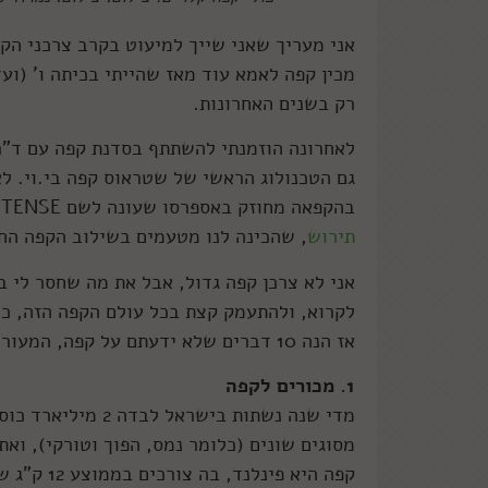
אני מעריך שאני שייך למיעוט בקרב צרכני הק
מכין קפה לאמא עוד מאז שהייתי בכיתה ו' (וע
רק בשנים האחרונות.
לאחרונה הוזמנתי להשתתף בסדנת קפה עם ד"ר 
גם הטכנולוג הראשי של שטראוס קפה בי.וי. ל
בהקפאה מחוזק באספרסו שעונה לשם INTENSE. הסדנה התקיימה בבית היפה של השפית המוכשרת
תירוש
, שהכינה לנו מטעמים בשילוב הקפה הח
אני לא צרכן קפה גדול, אבל את מה שחסר לי ב
לקרוא, ולהתעמק קצת בכל עולם הקפה הזה, כך
אז הנה 10 דברים שלא ידעתם על קפה, המעורר הגלובלי!
1. מכורים לקפה
מסוגים שונים (כלומר נמס, הפוך וטורקי), ו
קפה היא פינלנד, בה צורכים בממוצע 12 ק"ג של קפה לאדם מדי שנה.