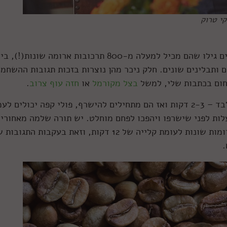
קי טרוק
כשבדקו כמה ריחות בדיוק יש בפולי קפה קלויים גילו שהם מכיל למעלה מ-800 תרכובות ארומה שונות
ותבלינים שונים. חלק ניכר מהן נוצרות בזכות תגובות ההשחמה
חום בכתבות שלי, למשל
בצל מקורמל
או
חזה עוף צרוב
.
שלא כמו אגוזים, אותם ניתן לקלות זמן קצר בלבד – 2-3 דקות ואז הם מתחילים להישרף, פולי קפה יכולים 
 חום, ולבלות אפילו 14 דקות ב-200 מעלות לפני שישרפו ויהפכו לפחם מוחלט. יש תורה שלמה מאחורי
הקלייה – אם תקלו 10 דקות תקבלו טעמים וארומות שונות לעומת קלייה של 12 דקות, וזאת בעקבות התגו
.