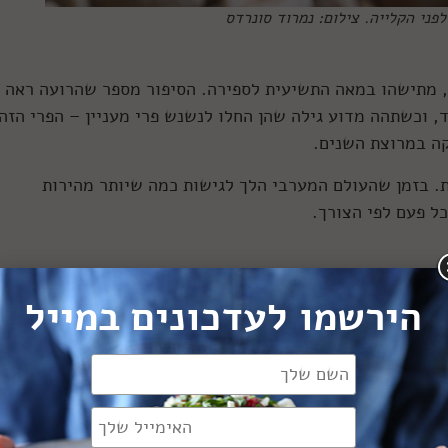
פני הקלייה. צילום: נמרוד סונרדס
ה, מתישהו במאה התשיעית לספירה. הסיפור מספר שהרועה ראה 
ד, וכשתהה מדוע גילה שהן החלו לנשנש פרי מעניין – הפרי הזה
קה במרוצת השנים.
. בזמן שהעולם המערבי הלך לגישות כמה שיותר מהירות
כל פעם לפי הצורך.
של פרי נשיר, תחשבו על גרעין של דובדבן. זהו זרע עתיר
הירשמו לעדכונים במייל
ה טריים, לא תוכלו לדמיין בכלל את הקשר ביניהם למשקה הכהה
ה ומשאירים רק את הגלעין, ונותנים לו להתייבש. פולים אלו
תה אלף לספירה והמיקום היה חצי האי ערב) הבינו שכאשר
מושך הטעם שלהם משתנה – הוא נהיה קלוי, ומצטרפים אליו רי