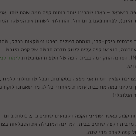
פה בישראל – כאלו שהכינו יותר כוסות קפה ממה שהם שתו. אני
ד היום), לפחות פעם ביום חול, והתחלתי לשתות את המשקה המר
פרנסיס בילין-קלי, מומחה לפולים בפרט ומשקאות בכלל, שהו
אחרונה, הוציאו קפה עלית לשוק סדרה חדשה של קפה מיובש
לימור לני
דש.
צריכת קפאין יומית אני מפצה בסקרנות, וככל שהתחלתי ללמוד,
 גיליתי כמה מורכבות עומדת מאחורי כל לגימה שאנחנו לוקחים
מדי שנה נשתות בישראל לבדה 2 מיליארד כוסות קפה, כאשר שתייני הקפה הקבועים שותים כ-4 כוסות ביום,
את מרבית הקפה שותים בבית. המדינה המובילה את הטבלאות בצר