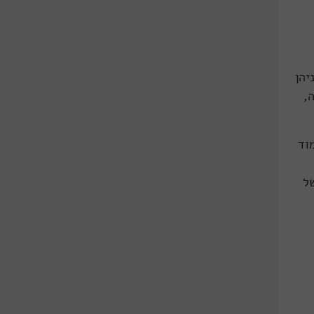
(!), ביניהן
,
לעמוד
בות של