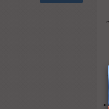
את
.
חות