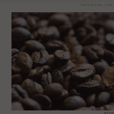
 אוכל
,
מבינים לבשל
סונרדס