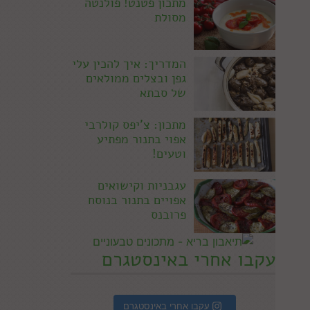
מתכון פטנט! פולנטה
מסולת
המדריך: איך להכין עלי
גפן ובצלים ממולאים
של סבתא
מתכון: צ'יפס קולרבי
אפוי בתנור מפתיע
וטעים!
עגבניות וקישואים
אפויים בתנור בנוסח
פרובנס
עקבו אחרי באינסטגרם
עקבו אחרי באינסטגרם