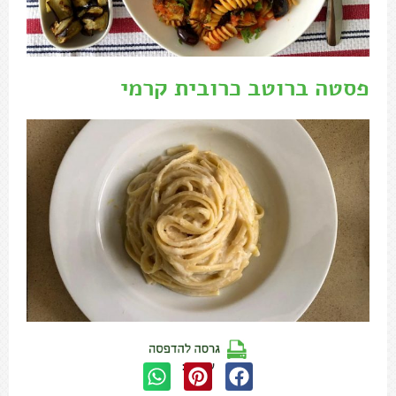
פסטה ברוטב כרובית קרמי
שתפו: