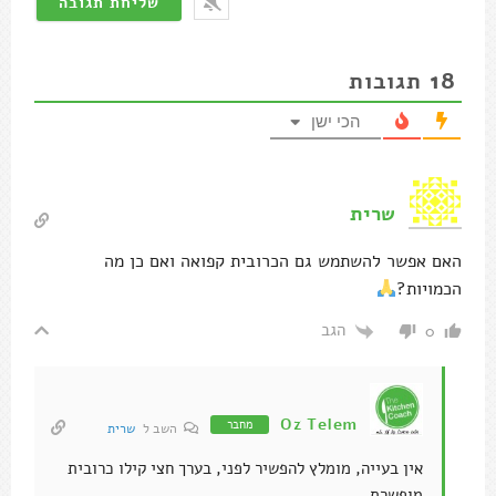
18
תגובות
הכי ישן
שרית
האם אפשר להשתמש גם הכרובית קפואה ואם כן מה
הכמויות?
הגב
0
Oz Telem
מחבר
השב ל
שרית
אין בעייה, מומלץ להפשיר לפני, בערך חצי קילו כרובית
מופשרת