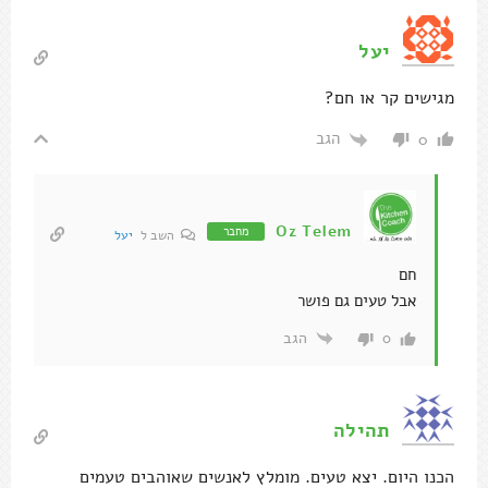
יעל
מגישים קר או חם?
הגב
0
Oz Telem
מחבר
השב ל
יעל
חם
אבל טעים גם פושר
הגב
0
תהילה
הכנו היום. יצא טעים. מומלץ לאנשים שאוהבים טעמים