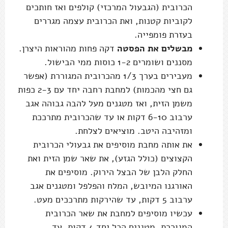
הכרובית (הגבעול המרכזי) קולפים ואז חותכים
לקוביות קטנות, ואת הכרובית עצמה מגררים
בעזרת פומפייה.
מבשלים את הפסטה
דקה פחות מהוראות היצרן.
מסננים ושומרים 1-2 כוסות ממי הבישול.
מעבירים בערך 1/3 מהכרובית המגוררת (אפשר
גם חצי מהכמות) למחבת רחבה יחד עם 2-3 כפות
משמן הזית, ואז מטגנים מעל להבה גבוהה אגב
ערבוב 6-10 דקות או עד שהכרובית מתרככת
ומזהיבה היטב. מוציאים לצלחת.
את אותה מחבת מוסיפים את גבעולי הכרובית
הקצוצים (כולל הגזע), את שאר שמן הזית ואת
החלק הלבן של הבצל הירוק. מוסיפים את
האורגנו המיובש, המלח והפלפל ומטגנים אגב
ערבוב 5 דקות, עד שהירקות מתרככים מעט.
עכשיו מוסיפים למחבת את שאר הכרובית
המגוררת. מטגנים הכל יחד 4 דקות, עד