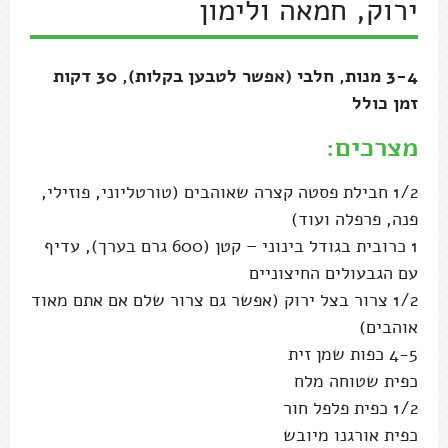
ירוק, חמאה ולימון
3-4 מנות, חלבי (אפשר לטבען בקלות), 30 דקות
זמן כולל
מצרכים:
1/2 חבילת פסטה קצרה שאוהבים (טורטליוני, פוזילי,
פנה, פרפלה ועוד)
1 כרובית בגודל בינוני – קטן (600 גרם בערך), עדיף
עם הגבעולים החיצוניים
1/2 צרור בצל ירוק (אפשר גם צרור שלם אם אתם מאוד
אוהבים)
4-5 כפות שמן זית
כפית שטוחה מלח
1/2 כפית פלפל חור
כפית אורגנו מיובש