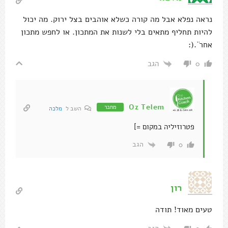
נראה נפלא אבל מה קורה כשלא אוהבים בצל ירוק. מה יכול
להיות תחליף מתאים בלי לשנות את המתכון. או לחפש מתכון
אחרׁ ׁׁ.(:
הגב
0
Oz Telem
מחבר
השב ל
מלכה
פטרוזיליה במקום =]
הגב
0
רון
טעים מאוד! תודה