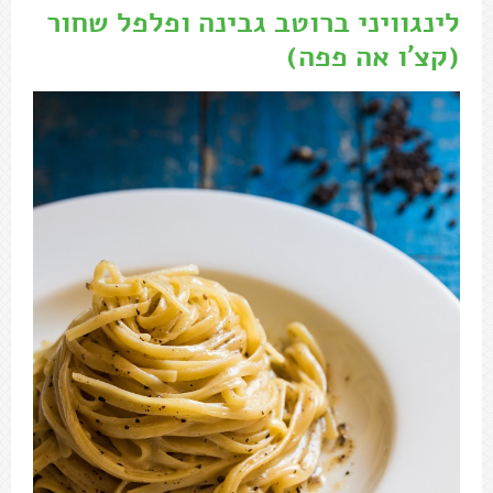
לינגוויני ברוטב גבינה ופלפל שחור
(קצ'ו אה פפה)