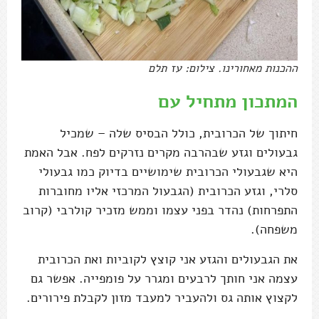
ההכנות מאחורינו. צילום: עז תלם
המתכון מתחיל עם
חיתוך של הכרובית, כולל הבסיס שלה – שמכיל
גבעולים וגזע שבהרבה מקרים נזרקים לפח. אבל האמת
היא שגבעולי הכרובית שימושיים בדיוק כמו גבעולי
סלרי, וגזע הכרובית (הגבעול המרכזי אליו מחוברות
התפרחות) נהדר בפני עצמו וממש מזכיר קולרבי (קרוב
משפחה).
את הגבעולים והגזע אני קוצץ לקוביות ואת הכרובית
עצמה אני חותך לרבעים ומגרר על פומפייה. אפשר גם
לקצוץ אותה גס ולהעביר למעבד מזון לקבלת פירורים.