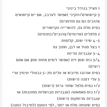
1 חציל בגודל בינוני
3 קישואים/זוקיני (אפשר לערבב, אם יש קישואים
צהובים הם גם מוזמנים)
כפית מלח גס, להשרייה הקישורים
2 פלפלים (אדומים/צהובים/כתומים)
4-5 שיני שום, קלופות
1 בצל סגול או לבן, חתוך גס
3-4 עגבניות טריות
3/4 כוס שמן זית (אפשר לשים פחות שמן אם אתם
רוצים)
כפית אורגנו מיובש או עלים מ5-7 גבעולי טימין טרי
3 עלי דפנה (רשות)
1/2 כפית פלפל שחור גרוס (רשות)
1/2 כוס פאסאטה (עגבניות מבושלות מסוננות) או
עגבניות מרוסקות (רשות)
כפית שטוחה מלח או יותר, לפי הטעם (לתיבול המנה)