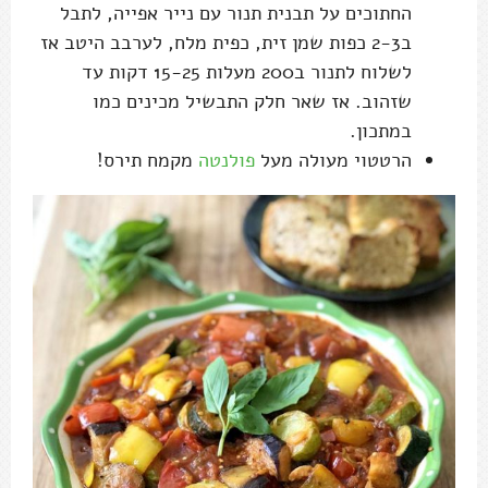
החתוכים על תבנית תנור עם נייר אפייה, לתבל
ב2-3 כפות שמן זית, כפית מלח, לערבב היטב אז
לשלוח לתנור ב200 מעלות 15-25 דקות עד
שזהוב. אז שאר חלק התבשיל מכינים כמו
במתכון.
הרטטוי מעולה מעל
פולנטה
מקמח תירס!