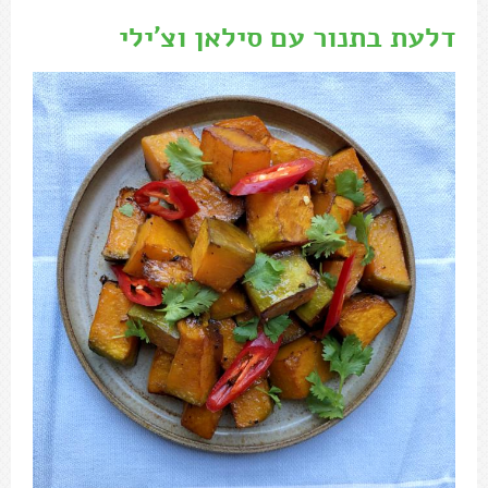
דלעת בתנור עם סילאן וצ'ילי