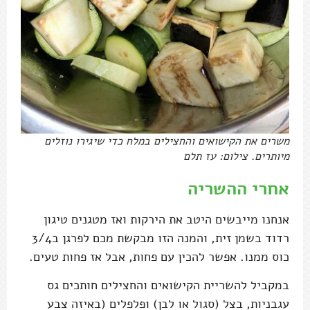
משרים את הקישואים והחצילים במלח כדי שיגירו נוזלים
מיותרים. צילום: עז תלם
אחרי ההשריה
אנחנו מייבשים היטב את הירקות ואז מטגנים טיגון
רדוד בשמן זית, והמנה הזו מבקשת מכם לפרגן ב3/4
כוס ממנו. אפשר להכין עם פחות, אבל אז פחות טעים.
במקביל להשריית הקישואים והחצילים חותכים גס
עגבניות, בצל (סגול או לבן) ופלפלים (באיזה צבע