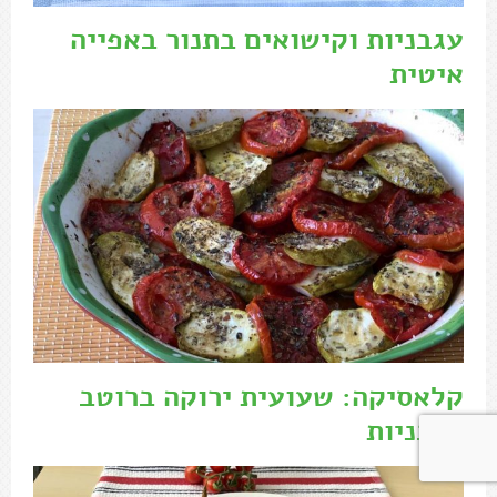
עגבניות וקישואים בתנור באפייה
איטית
קלאסיקה: שעועית ירוקה ברוטב
עגבניות