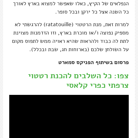
הנפלאים של הקיץ, כאלו שאפשר למצוא בארץ לאורך
כל השנה אצל כל ירקן ובכל סופר.
למרות זאת, מנת הרטטוי (ratatouille) להרגשתי לא
מספיק נפוצה ו/או מוכרת בארץ, וזו הזדמנות מצוינת
לתת לה כבוד ולהראות שהיא ראויה ממש לתפוס מקום
על השולחן שלכם (בארוחות חג, שבת ובכלל).
פרסום בשיתוף הפניקס סמארט
צפו: כל השלבים להכנת רטטוי
צרפתי כפרי קלאסי