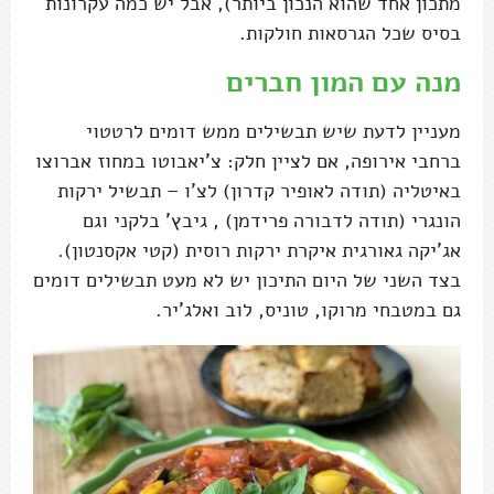
מתכון אחד שהוא הנכון ביותר), אבל יש כמה עקרונות
בסיס שכל הגרסאות חולקות.
מנה עם המון חברים
מעניין לדעת שיש תבשילים ממש דומים לרטטוי
ברחבי אירופה, אם לציין חלק: צ'יאבוטו במחוז אברוצו
באיטליה (תודה לאופיר קדרון) לצ'ו – תבשיל ירקות
הונגרי (תודה לדבורה פרידמן) , גיבץ' בלקני וגם
אג'יקה גאורגית איקרת ירקות רוסית (קטי אקסנטון).
בצד השני של היום התיכון יש לא מעט תבשילים דומים
גם במטבחי מרוקו, טוניס, לוב ואלג'יר.