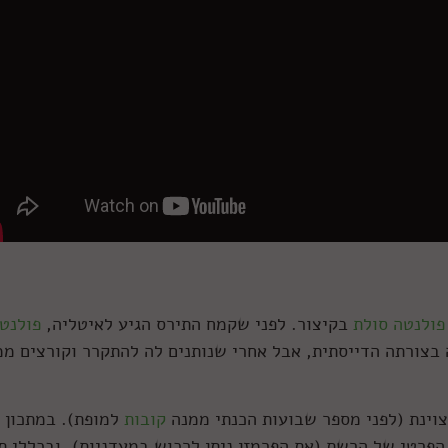
פולנטה סולת
בקיצור. לפני שקמח התירס הגיע לאיטליה,
פולנט
 בצורתה הדייסתית, אבל אחרי שנותנים לה להתקרר וקורצים ממ
וינת (לפני מספר שבועות הכנתי ממנה
קובות
למופת). במתכון כ
פרטי של הרשת (את הפרמזן ניתן לרכוש במעדניות), ובכללי ת