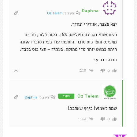
Daphna
השב ל
Oz Telem
יצא פצצה, אוורירי ונהדר.
השתמשתי בגבינת נפוליאון 16%, בקורנפלור, תבנית
מאפינס וחצי כוס סוכר. הוספתי עוד כפית סוכר והעוגה
היתה כמעט יותר מדי מתוקה. בעתיד – חצי כוס בלבד.
תודה רבה עז
הגב
0
Oz Telem
מחבר
השב ל
Daphna
שמח לשמוע! כיףף שאהבת!
הגב
0