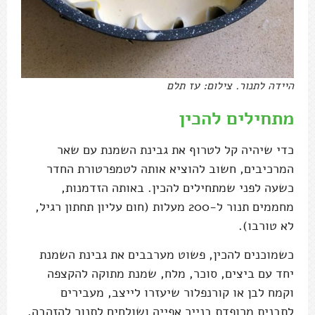
היידה לתנור. צילום: עז תלם
מתחילים להכין
כדי שיהיה קל לטרוף את גבינת השמנת עם שאר
המרכיבים, חשוב להוציא אותה לטמפרטורת החדר
כשעה לפני שמתחילים להכין. באותה הזדמנות,
מחממים תנור ל-200 מעלות (חום עליון תחתון רגיל,
לא טורבו).
כשמוכנים להכין, פשוט מערבבים את גבינת השמנת
יחד עם ביצים, סוכר, מלח, שמנת מתוקה להקצפה
וקמח לבן או קורנפלור שיעזרו לייצב, מעבירים
לתבנית מרופדת בנייר אפייה ושולחים לתנור להזהבה.