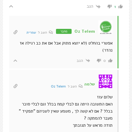
הגב
1
Oz Telem
מחבר
השב ל
שמרית
אפשרי בהחלט (לא יוצא מתוק אבל אם את כב רגילה אז
נהדר)
הגב
0
שלמה
השב ל
Oz Telem
שלום עוז
האם התשובה היתה גם לבלי קמח בכלל וגם לבלי סוכר
בכלל ? אם לא קשה לך , משמע שאין לשניהם "תפקיד "
מעבר להמתקה ?
תודה מראש על תגובתך