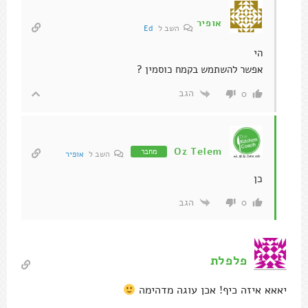
אופיר
השב ל
Ed
הי
אפשר להשתמש בקמח כוסמין ?
הגב
0
Oz Telem
מחבר
השב ל
אופיר
כן
הגב
0
פלפלת
יאאא איזה כיף! אכן עוגה מדהימה