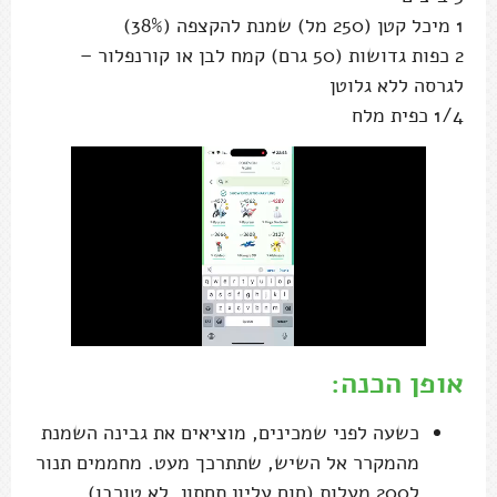
1 מיכל קטן (250 מל) שמנת להקצפה (38%)
2 כפות גדושות (50 גרם) קמח לבן או קורנפלור –
לגרסה ללא גלוטן
1/4 כפית מלח
אופן הכנה:
כשעה לפני שמכינים, מוציאים את גבינה השמנת
מהמקרר אל השיש, שתתרכך מעט. מחממים תנור
ל200 מעלות (חום עליון תחתון, לא טורבו).