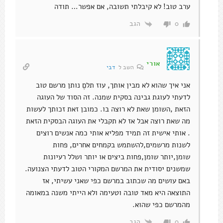
ערב טוב! לא קיבלתי תשובה, אם אפשר… תודה
הגב
0
אורי
השב ל
דבי
אני איך שהוא לא מבין אותך, עוז תלםֶ נותן מרשם טוב
לדעתי לעוגת גבינה בסקית שמנה. זה הסוד של העוגה
הזאת ,השומן שאת לא רוצה בו. כמובן זאת זכותך לעשות
מה שאת רוצה אבל אז לא תקבלי את העוגה הבסקית הזאת
. אותי אישית זה תמיד מפליא אותי כמה אנשים רוצים
לשנות מרשמים,להשתמש בקמחים אחרים, פחות
שומן,יותר שומן,פחות ביצים או יותר ושלל רעיונות
שמשנים יסודית את המרשם המקורי הטוב לדעתי הצנועה.
באם עושים מה שכתוב במרשם כפי שאני עשיתי, אז
התוצאה היא מאד טובה וטעימה ולא הייתי משנה במאומה
מהמרשם כפי שהוא.
הגב
0