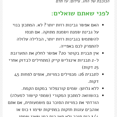
הכוכבת של החג. צילום: עז תלם
לפני שאתם שואלים:
האם אפשר גבינות רזות יותר? לא. המתכון בנוי
על גבינת שמנת ושמנת מתוקה. אם תנסו
להשתמש בגבינות רזות יותר, הבלילה עלולה
להתפרק לכם באפייה.
אין תבנית בקוטר 20? אפשר לחלק את התערובת
ל-2 תבניות אינגליש קייק (מתחילים לבדוק אחרי
25 דקות)
לתבנית 26: מכפילים כמויות, אופים לפחות 45
דקות.
ללא גלוטן: שמים קורנפלור במקום הקמח.
בהשוואה למתכון המקורי (שמתי קישור למעלה)
הורדתי את כמויות הסוכר גם משמעותית, אם אתם
אוהבים עוגות חזקות במתיקות שימו 1 כוס או
3/4 כוס סוכר ולא חצי כוס כמו שאני שמתי.