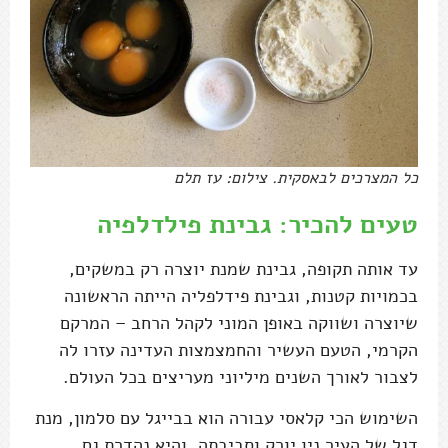
כל המצרכים לבאסקית. צילום: עז תלם
טעים להכיר: גבינת פילדלפיה
עד אותה תקופה, גבינת שמנת יוצרה רק במשקים,
בכמויות קטנות, וגבינת פידלפליה הייתה הראשונה
שיוצרה ושווקה באופן המוני לקהל הרחב – המרקם
הקרמי, הטעם העשיר והחמצמצות העדינה עזרו לה
לצבור לאורך השנים מיליוני מעריצים בכל העולם.
השימוש הכי קלאסי עבורה הוא בבייגל עם סלמון, מנת
דגל של העיר ניו יורק וסביבתה, והיא נהדרת גם