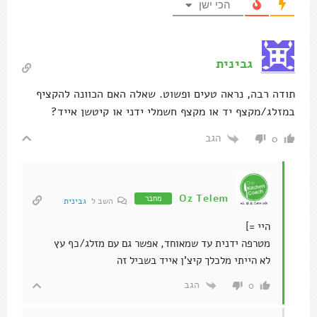
הכי ישן
גבינית
תודה רבה, נראה טעים ופשוט. שאלה האם הכוונה להקציף
במזלג/מקצף יד או מקצף חשמלי ידני או קיטשן אייד?
הגב
0
Oz Telem
מחבר
השב ל
גבינית
היי =]
מטרפה ידנית עד שמאוחד, אפשר גם עם מזלג/כף עץ
לא הייתי מלכלך קיצ'ן אייד בשביל זה
הגב
0