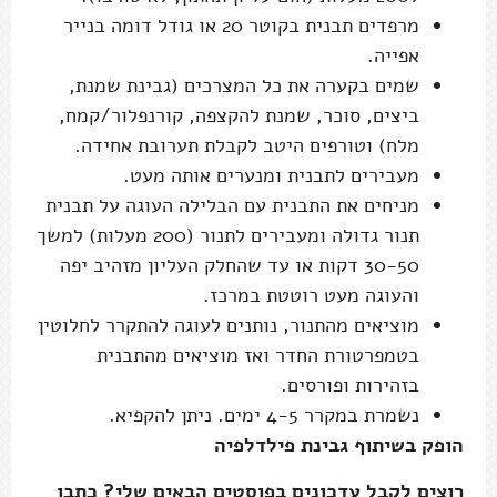
מרפדים תבנית בקוטר 20 או גודל דומה בנייר
אפייה.
שמים בקערה את כל המצרכים (גבינת שמנת,
ביצים, סוכר, שמנת להקצפה, קורנפלור/קמח,
מלח) וטורפים היטב לקבלת תערובת אחידה.
מעבירים לתבנית ומנערים אותה מעט.
מניחים את התבנית עם הבלילה העוגה על תבנית
תנור גדולה ומעבירים לתנור (200 מעלות) למשך
30-50 דקות או עד שהחלק העליון מזהיב יפה
והעוגה מעט רוטטת במרכז.
מוציאים מהתנור, נותנים לעוגה להתקרר לחלוטין
בטמפרטורת החדר ואז מוציאים מהתבנית
בזהירות ופורסים.
נשמרת במקרר 4-5 ימים. ניתן להקפיא.
הופק בשיתוף גבינת פילדלפיה
רוצים לקבל עדכונים בפוסטים הבאים שלי? כתבו