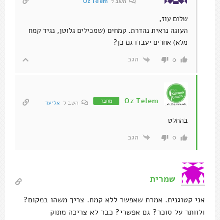
השב ל
Oz Telem
שלום עוז,
העוגה נראית נהדרת. קמחים (שמכילים גלוטן, נגיד קמח
מלא) אחרים יעבדו גם כן?
הגב
0
Oz Telem
מחבר
השב ל
אליעד
בהחלט
הגב
0
שמרית
אני קטוגנית. אמרת שאפשר ללא קמח. צריך משהו במקום?
ולוותר על סוכר? גם אפשרי? כבר לא צריכה מתוק