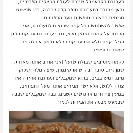
תערובת הקראמבל שייכת לעולם הבצקים הפריכים,
וכאן מדובר בתערובת סופר קלה להכנה, כזו שפשוט
מניחים בבצורה חופשית מעל התפוחים.
אפשר להשתמש בכל קמח שרוצים לתערובת, אני
הלכתי על קמח כוסמין מלא, וזה יעבוד גם עם קמח לבן
רגיל, קמח מלא וגם עם קמח ללא גלוטן אם זה מה
שאתם מחפשים.
לקמח מוסיפים שבולת שועל (אני אוהב אותה מאוד),
שמן זית, סוכר, בהרט או קינמון, טיפה מלח ושלוק
מים, ומערבבים. ברגע שמקבלים תערובת אחידה אין
צורך ללוש, אלא ישר מניחים אותה מעל התפוחים,
במעין פירורים או גושים קטנים, ככה שמקבלים שכבה
שכמעט מכסה את הפירות לגמרי.