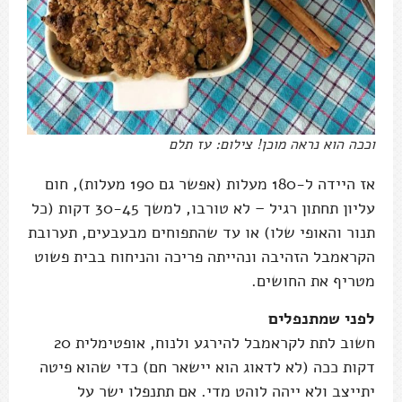
וככה הוא נראה מוכן! צילום: עז תלם
אז היידה ל-180 מעלות (אפשר גם 190 מעלות), חום
עליון תחתון רגיל – לא טורבו, למשך 30-45 דקות (כל
תנור והאופי שלו) או עד שהתפוחים מבעבעים, תערובת
הקראמבל הזהיבה ונהייתה פריכה והניחוח בבית פשוט
מטריף את החושים.
לפני שמתנפלים
חשוב לתת לקראמבל להירגע ולנוח, אופטימלית 20
דקות ככה (לא לדאוג הוא יישאר חם) כדי שהוא פיטה
יתייצב ולא ייהה לוהט מדי. אם תתנפלו ישר על