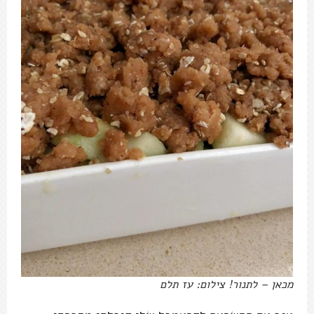
מכאן – לתנור! צילום: עז תלם