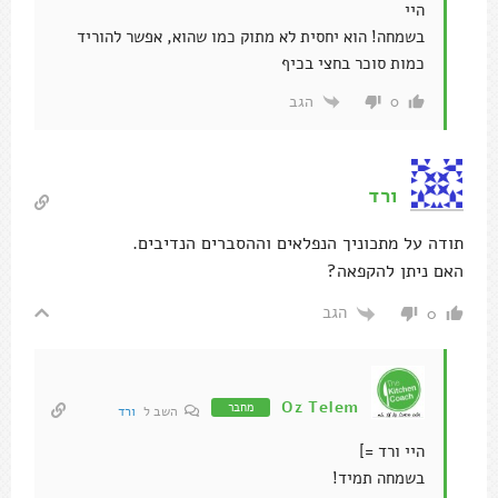
היי
בשמחה! הוא יחסית לא מתוק כמו שהוא, אפשר להוריד
כמות סוכר בחצי בכיף
הגב
0
ורד
תודה על מתכוניך הנפלאים וההסברים הנדיבים.
האם ניתן להקפאה?
הגב
0
Oz Telem
מחבר
השב ל
ורד
היי ורד =]
בשמחה תמיד!