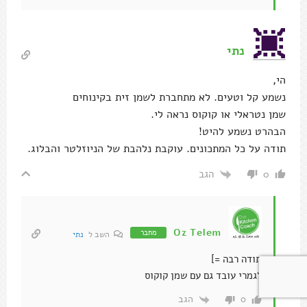
נתי
הי,
נשמע קל וטעים. לא מתחברת לשמן זית בקינוחים
שמן נטראלי או קוקוס נראה לי.
הבהרט נשמע להיט!
תודה על כל המתכונים. עוקבת נלהבת של הניוזלטר והבלוג.
הגב
0
Oz Telem
מחבר
השב ל
נתי
תודה רבה =]
לגמרי עובד גם עם שמן קוקוס
הגב
0