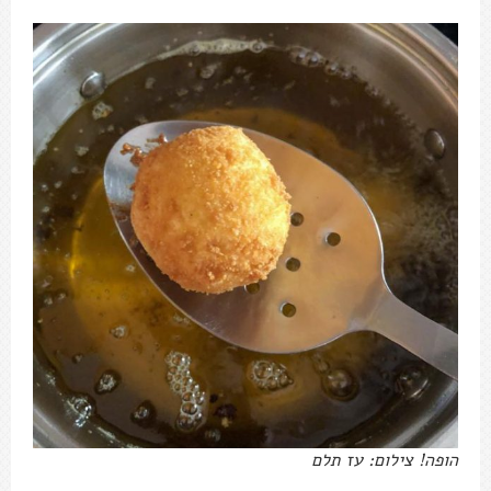
הופה! צילום: עז תלם