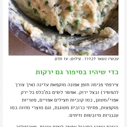
עכשיו נשאר לכדרר. צילום: עז תלם
כדי שיהיו בסיפור גם ירקות
צירפתי פנימה חופן אפונה מוקפאת עדינה (איך צורך
להפשיר) ובצל ירוק. אפשר לשים בת'כלס כל ירק
אפוי/מטוגן, כמו קוביות חצילים אפויים, פטריות
מוקפצות, פתיתי כרובית מטוגנת, וגם מוצרי מזווה כמו
עגבניות מיובשות וזיתים.
בגזרת עשבי התיבול אפשר לשים עירית, פטרוזיליה