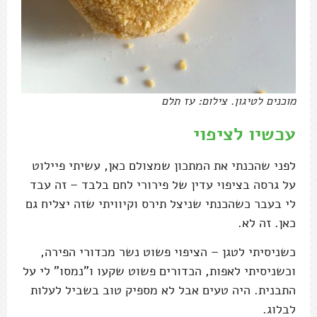
מוכנים לטיגון. צילום: עז תלם
עכשיו לציפוי
לפני שהכנתי את המתכון שמצולם כאן, עשיתי פיילוט
על גרסה בציפוי עדין של פירורי לחם בלבד – זה עבד
לי בעבר כשהכנתי שניצל תירס וקיוויתי שזה יצליח גם
כאן. זה לא.
כשניסיתי לטגן – הציפוי פשוט נשר מכדורי הפירה,
וכשניסיתי לאפות, הכדורים פשוט שקעו ו"נמסו" לי על
התבנית. היה טעים אבל לא מספיק טוב בשביל לעלות
לבלוג.