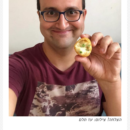
הצלחה! צילום: עז תלם