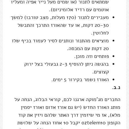
שמתאים לתנור (או שמים מעל נייר אפיה ומעליו
אוטמים עם רדיד אלומיניום).
מעבירים לתנור (170 מעלות, מצב טורבו) למשך
20-30 דקות, או עד שהאורז התרכך והתבשל
לחלוטין.
מוציאים מהתנור ונותנים לסיר לעמוד בכיף שלו
20 דקות עם המכסה.
פותחים וזה מוכן.
בהגשה ניתן להוסיף 2-3 גבעולי בצל ירוק
קצוצים.
האורז נשמר בקירור 5 ימים.
נ.ב.
החברים מג'מוקה ארגנו לכם, קוראי הבלוג, הנחה על
מותג האורז החדש (יש גם אורז אדום ואורז יסמין
מלא), אז מי שיזמין דרך האתר שלהם ויזין את קוד
הקופון oztelem10 יקבל 10 אחוז הנחה על שלושת