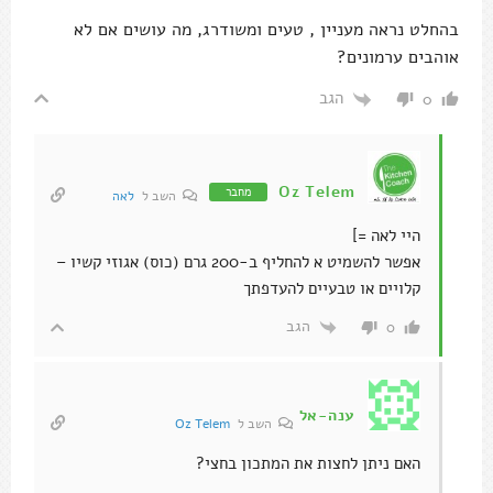
בהחלט נראה מעניין , טעים ומשודרג, מה עושים אם לא
אוהבים ערמונים?
הגב
0
Oz Telem
מחבר
השב ל
לאה
היי לאה =]
אפשר להשמיט א להחליף ב-200 גרם (כוס) אגוזי קשיו –
קלויים או טבעיים להעדפתך
הגב
0
ענה-אל
השב ל
Oz Telem
האם ניתן לחצות את המתכון בחצי?