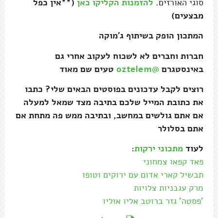
סוגי האורזים.
להזמנות הקליקו כאן
(**אין כפל
מבצעים)
המתכון הופק בשיתוף ג'מוקה
חברות וחברים לא לשכוח לעקוב אחרי גם
באינסטגרם
@oztelem
טעים שם מאוד
רוצים לקבל עדכונים בפוסטים הבאים שלי? כתבו
את כתובת המייל שלכם בתיבה מצד שמאל למעלה
אם אתם גולשים במחשב, ובתיבה ממש פה מתחת אם
אתם בסלולר
לעוד
מתכוני ירקות
:
פאד קפאו צמחוני
תבשיל קארי אדום עם ירוקים וטופו
מרק עגבניות צלויות
'פסטה' גזר ברוטב אליו אוליו