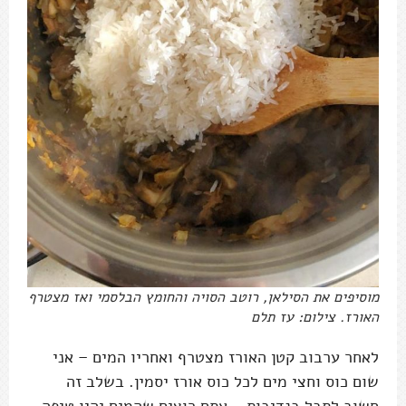
מוסיפים את הסילאן, רוטב הסויה והחומץ הבלסמי ואז מצטרף
האורז. צילום: עז תלם
לאחר ערבוב קטן האורז מצטרף ואחריו המים – אני
שום כוס וחצי מים לכל כוס אורז יסמין. בשלב זה
חשוב לתבל בנדיבות – אתם רוצים שהמים יהיו טיפה