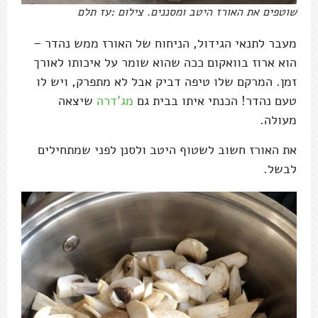
שוטפים את האורז היטב ומסננים. צילום :עז תלם
מעבר לתנאי הגידול, הניחוח של האורז ממש נהדר –
הוא ארוז בוואקום ככה שהוא שומר על איכותו לאורך
זמן. המרקם שלו טיפה דביק אבל לא מתפרק, ויש לו
טעם נהדר! הכנתי איתו בבית גם
מג'דרה
שיצאה
מעולה.
את האורז חשוב לשטוף היטב ולסנן לפני שמתחילים
לבשל.