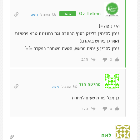
Oz Telem
מחבר
השב ל
ניצה
היי ניצה =]
ניתן להזמין בלינק בסוף הכתבה וגם בחנויות טבע פרטיות
(אארגן פירוט בהקדם)
ניתן להכין 5 ימים מראש, הטעם משתפר במקרר =]=]
הגב
0
מהיטה הוד
השב ל
ניצה
כן אבל פחות טעים למחרת
הגב
0
לאה