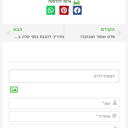
שתפו:
הקודם
הבא
סלט שומר ואבוקדו
מדריך להכנת כתף טלה בתנור עם ירקות
שם*
אימיי
אתר