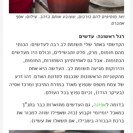
ואז מוסיפים להם כורכום, שצובע אותם בזהב. צילום: אסף
אמברם
רגל ראשונה: עדשים
הקדשתי באתר שלי תשומת לב רבה לעדשים: הכנתי
מהם חומוס, מרק, סלט ותבשילים, וכולם היו מעדשים
הכתומות. אבל גם לאחיותיהן השחורות, החומות,
והירוקות מגיעה תשומת לב. העדשה היא אחת
מהקטניות הראשונות שנכנסו לתזונת האדם. זהו זרע
של צמח מטפס שנפוץ מאוד במזרח התיכון ומרכז אסיה
(בעיקר הודו), וכיום נפוץ בכל העולם.
בדומה ל
אפונה
, גם העדשים מתוארות כבר בתנ"ך
כמאכל יומיומי וקבוע (כזה שאפילו שווה למכור את
ברכת הבכורה בשבילו, אם תשאלו את עשיו).