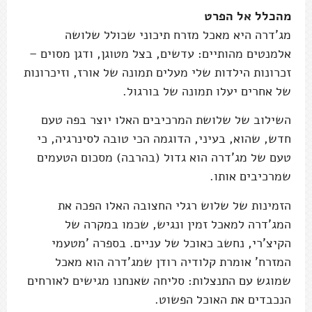
מהכלל אל הפרט
מג'דרה היא מאכל מזרח תיכוני שכולל שלושה
אלמנטים מהותיים: עדשים, בצל מטוגן, ודגן מסוים –
זכרונות הילדות שלי מעלים תמונה של אורז, וזיכרונות
של אחרים יעלו תמונה של בורגול.
השילוב של שלושת המרכיבים האלו יוצר בפה טעם
חדש, שהוא, בעיני, הדוגמה הכי טובה לסינרגיה, כי
טעם של מג'דרה הוא גדול (בהרבה) מסכום הטעמים
שמרכיבים אותו.
הזמינות של שלוש רגלי החצובה האלו הפכה את
המג'דרה למאכל זמין ונגיש, שכמו במקרה של
הקיצ'רי, נחשב כאוכל של עניים. בספרה 'מטעמי
המזרח' אומרת קלודיה רודן שמג'דרה הוא מאכל
שמוגש עם התנצלות: סליחה שאנחנו מגישים לאורחים
הנכבדים את האוכל הפשוט.