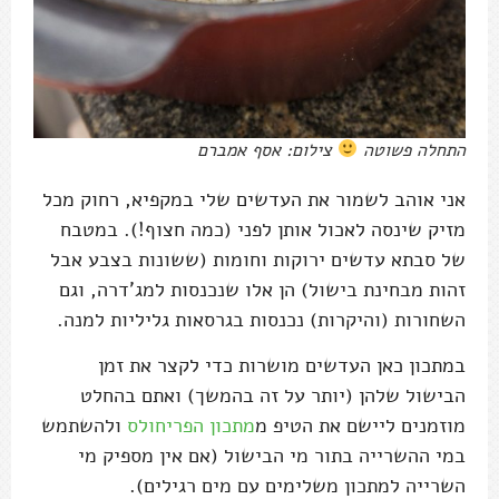
התחלה פשוטה
צילום: אסף אמברם
אני אוהב לשמור את העדשים שלי במקפיא, רחוק מכל
מזיק שינסה לאכול אותן לפני (כמה חצוף!). במטבח
של סבתא עדשים ירוקות וחומות (ששונות בצבע אבל
זהות מבחינת בישול) הן אלו שנכנסות למג'דרה, וגם
השחורות (והיקרות) נכנסות בגרסאות גליליות למנה.
במתכון כאן העדשים מושרות כדי לקצר את זמן
הבישול שלהן (יותר על זה בהמשך) ואתם בהחלט
מוזמנים ליישם את הטיפ מ
מתכון הפריחולס
ולהשתמש
במי ההשרייה בתור מי הבישול (אם אין מספיק מי
השרייה למתכון משלימים עם מים רגילים).