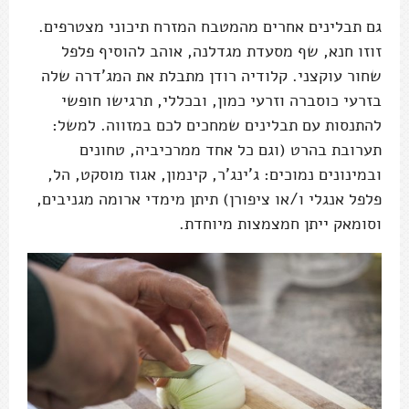
גם תבלינים אחרים מהמטבח המזרח תיכוני מצטרפים.
זוזו חנא, שף מסעדת מגדלנה, אוהב להוסיף פלפל
שחור עוקצני. קלודיה רודן מתבלת את המג'דרה שלה
בזרעי כוסברה וזרעי כמון, ובכללי, תרגישו חופשי
להתנסות עם תבלינים שמחכים לכם במזווה. למשל:
תערובת בהרט (וגם כל אחד ממרכיביה, טחונים
ובמינונים נמוכים: ג'ינג'ר, קינמון, אגוז מוסקט, הל,
פלפל אנגלי ו/או ציפורן) תיתן מימדי ארומה מגניבים,
וסומאק ייתן חמצמצות מיוחדת.