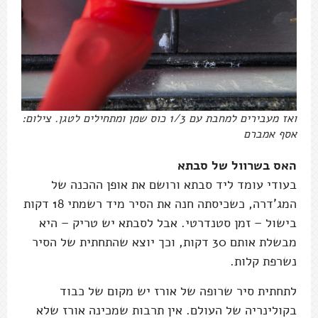
ואז מעבירים למחבת עם 1/3 כוס שמן ומתחילים לטגן. צילום:
אסף אמברם
האס בשרוול של סבתא
בעודי עומד ליד סבתא ורושם את אופן ההכנה של
המג'דרה, כשכיסתה חנה את הסיר מיד רשמתי 18 דקות
בישול – זמן סטנדרטי. אבל לסבתא יש טריק – היא
מבשלת אותם 30 דקות, וכך יוצא שהתחתית של הסיר
נשרפת קלות.
לתחתית סיר שרופה של אורז יש מקום של כבוד
בקולינריה של העולם. אין תרבות שמכינה אורז שלא