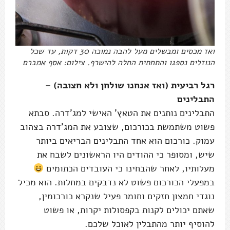
ואז מכסים ומבשלים מעל להבה נמוכה 30 דקות, עד שכל
הנוזלים נספגו והתחתית החלה להישרף. צילום: אסף אמברם
רגל רביעית (ואז אנחנו שולחן ולא חצובה) –
התבלינים
התבלינים נותנים את הטאץ' האישי למג'דרה. סבתא
פשוט משתמשת בכורכום, שצובע את המג'דרה בצהוב
עמוק. כורכום הוא אחד התבלינים הבריאים ביותר
שיש, ומסופר כי ההודים היו הראשונים לשבח את
מעלותיו, לאחר שהבחינו כי העובדים הכתומים
במפעלי הכורכום פשוט לא נדבקים במחלות. הוא מכיל
נוגדי חמצון חזקים וחומר פעיל שנקרא כורכומין,
שאתם יכולים לקנות בקפסולות יקרות, או פשוט
להוסיף יותר מהתבלין לאוכל שלכם.