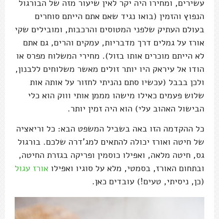
עשירים, ומחירו היה יקר לאין שיעור מזה של הבורגול
הנפוץ והזמין (בואו נגיד שאם אתם הייתם סוחרים
בעולם העתיק שלפני המטוסים והרכבות, ומובילים שקי
אורז על גמלים דרך מדבריות, עמקים והרים, גם אתם
לא הייתם מוכרים אותו בזול). מחירי המשלוח מפרס או
הודו אל עיראק היו יותר זולים מאשר משלוחים ללבנון,
ולכן בבבל (עכשיו סתם נהניתי לחזור על אותה אות
שלוש פעמים כאילו מישהו מממן אותי וווק הוא כלי
הבישול האהוב עלי) הוא היה זמין יותר.
כל ההקדמה הזו באה בשביל המשפט הבא: כל וריאציה
של חיטה ואורז יכולה להתאים למג'דרה שלכם. בורגול
גס, חיטה מלאה, ואפילו כוסמין ופריקה בגזרת החיטה,
ובתחום האורז, בסמטי, מלא על סוגיו ואפילו
אורז עגול
(כן, ניסיתי, טעים!) עובדים כאן.