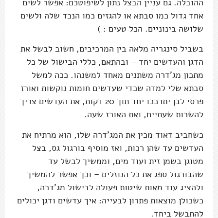
ההובלה. גם עניין הבצל נתון לשיפוטכם: אפשר לשים
אחד גדול כמו סבתא או להגזים כמו הנכד שלה ולשים
שלושה בינוניים. הכל טעים : )
בשביל סינגריה מלאה בין המרכיבים, חשוב לבשל את
הדגן והעדשים יחד – ובהתאם, כללי הבישול של כל
מתכון מג'דרה משתנים מאחד למשנהו. ככה למשל
סבתא שלי למדה שכדי שעדשים חומות נוקשות ואורז
פרסי לבן יתרככו יחד תוך 20 דקות, את העדשים צריך
להשרות שעתיים, ואת האורז שעה.
כשחביב דאוד מכין את המג'דרה שלו, הוא מרתיח את
העדשים עד שהן רכות, ואז מוסיף בורגול גס, בצל
מטוגן בשמן זית ועוד מים, וממשיך לבשל עד
שהבורגול ספג את כל הנוזלים – וכך אפשר להמשיך
ולהציג עוד מאות שיטות פעולה לבישול מג'דרה,
כשכולן מוצאות פתרון לבעייה: איך עדשים ודגן יכולים
להתבשל ביחד.