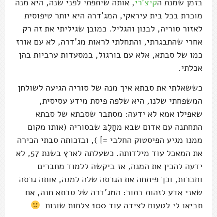
בזמן שמנת ה
קיצ'רי
, אותה שיתפתי לפני שנה, היא מנה
מוכרת בכל בית עיראקי, המג'דרה היא יותר טיפוסית
לאזור סוריה, לבנון והגליל. כמובן שגיליתי את זה רק
אחרי שהתבגרתי, והתחלתי לראות מג'דרה, לא עם אורז
כמו של סבתא, אלא עם בורגול, במסעדות ערביות בהן
אכלתי.
כששאלתי את סבתא איך מנה של סוריה הגיעה לשולחן
המשפחתי שלנו, היא שלפה פיסת מידע עסיסית,
שאפילו אמא לא ידעה: מסתבר שסבתא של סבתא
התחתנה עם אדום שבא מחָלֶבּ שבסוריה (אותו מקום
ממנו מגיע הפיסטוק החלבי =] ), ובזכותה סבתי הכירה
את המאכל עוד מילדותה. כשעלתה לארץ בשנת 57, לא
ידעה להכין את המנה, אז ביקשה ללמוד מחברים
וחברות, וכך פיתחה את הגרסה שלה למנה, אותה גרסה
שאני אדע לזהות בתור: המג'דרה של סבתא חנה, אם
תביאו לי לטעום לצידה עוד 100 צלחות שונות