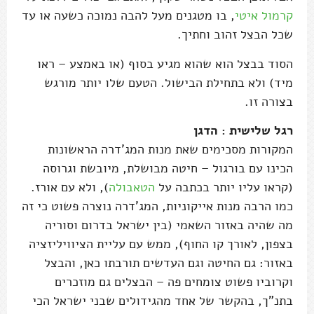
קרמול איטי
, בו מטגנים מעל להבה נמוכה כשעה או עד
שכל הבצל זהוב וחתיך.
הסוד בבצל הוא שהוא מגיע בסוף (או באמצע – ראו
מיד) ולא בתחילת הבישול. הטעם שלו יותר מורגש
בצורה זו.
רגל שלישית : הדגן
המקורות מסכימים שאת מנות המג'דרה הראשונות
הכינו עם בורגול – חיטה מבושלת, מיובשת וגרוסה
(קראו עליו יותר בכתבה על
הטאבולה
), ולא עם אורז.
כמו הרבה מנות אייקוניות, המג'דרה נוצרה פשוט כי זה
מה שהיה באזור השאמי (בין ישראל בדרום וסוריה
בצפון, לאורך קו החוף), ממש עם עליית הציוויליזציה
באזור: גם החיטה וגם העדשים תורבתו כאן, והבצל
וקרוביו פשוט צומחים פה – הבצלים גם מוזכרים
בתנ"ך, בהקשר של אחד מהגידולים שבני ישראל הכי