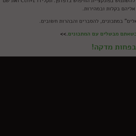
טיפ: מכיוון שבכתבה יש המוון מתכונים, כדאי להשתמש בפונקציית החיפוש בדפדפן. תקלידו Ctrl+f ואת שם
ליהם בקלות ובמהירות.
לים" במתכונים, להסברים והבהרות חשובים.
 כשאתם מבשלים עם המתכונים
.>>
 בפחות מדקה!