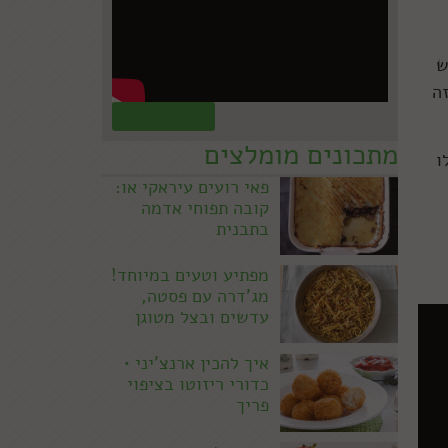
ש
ה
קראו עוד »
מתכונים מומלצים
ו
פאי רועים עיראקי או:
קובה תפוחי אדמה
בתבנית
מפתיע וטעים במיוחד!
מג'דרה עם פסטה,
עדשים ובצל מטוגן
איך להכין ארנצ'יני •
כדורי ריזוטו בציפוי
פריך