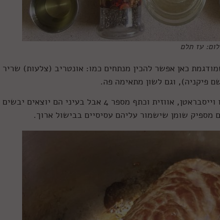
לום: עז תלם
ודגמת כאן אפשר להכין מנתחים כמו: אונטריב (צלעות) שריר
יש נתחים אחרים שמתאימים ברמת העקרון כמו וייסבראטן, אווזית וכתף מספר 4 אבל בעיני הם יוצאים יבשים
הם מספיק שומן שישמור עליהם עסיסיים בבישול ארוך.