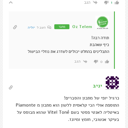
הגב
1
Oz Telem
מחבר
השב ל
יוליה
תודה רבה!
כיף שאהבת
התבלינים בהחלט יכולים לשדרג את נוזלי הבישול
הגב
0
יניב
כרגיל יופי של מתכון והסברים!
התוספת אולי הכי קלאסית ללשון הוא מתכון מ Piamonte
באיטליה לאנטי פסטי בשם Vitel Toné שהוא מבוסס על
בעיקר אנשובי, חומץ ומיונז.