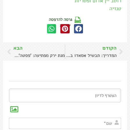
רוטב יין אדום ופטריות
טנזיה
שתפו:
הקודם
הבא
המדריך: תבשיל אסאדו בבצלים וסילאן
מנת ירק מפתיעה: 'פסטה' קישואים עם יוגורט
שם*