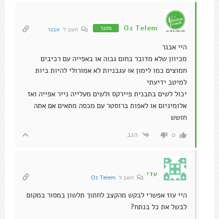
Oz Telem
מחבר
השב ל
אבנר
היי אבנר
מכיוון שלא מדובר בחום גבוה או באפייה עם רכיבים
חמוצים כמו לימון או עגבניות לא אמורולי להיות ביות
למיטב ידיעתי
יכול לשים בתבנית פיירקס ולשים מעלייה נייר אפייה ואז
אלומיניום או לאפות ברוסטר עם מכסה מתאים אם אתה
חושש
הגב
0
עדי
השב ל
Oz Telem
היי עוז אפשרי לבקש מהקצב לחתוך תלשון במסור במקום
לבשל את כל בנתח?