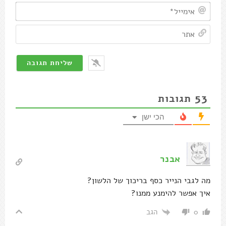
אימיי
אתר
53
תגובות
הכי ישן
אבנר
מה לגבי הנייר כסף בריכוך של הלשון?
איך אפשר להימנע ממנו?
הגב
0