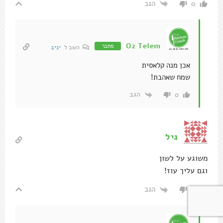
הגב
0
Oz Telem
מחבר
השב ל
יניב
אכן מנה קלאסית
שמח שאהבת!
הגב
0
גיל
משוגע על לשון
וגם עליך עוז!
הגב
0